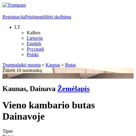
Registracija
Prisijungti
Įdėti skelbimą
LT
Kalbos
Lietuvių
English
Русский
Polski
Trumpalaikė nuoma
»
Kaunas
»
Butas
Žiūrėti 10 nuotraukų
+6
Kaunas, Dainava
Žemėlapis
Vieno kambario butas
Dainavoje
Tipas