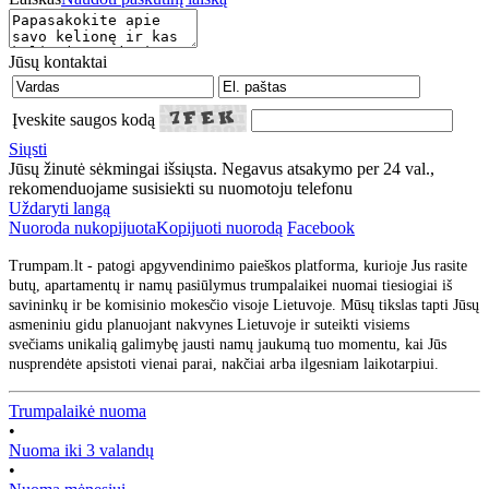
Jūsų kontaktai
Įveskite saugos kodą
Siųsti
Jūsų žinutė sėkmingai išsiųsta. Negavus atsakymo per 24 val.,
rekomenduojame susisiekti su nuomotoju telefonu
Uždaryti langą
Nuoroda nukopijuota
Kopijuoti nuorodą
Facebook
Trumpam.lt - patogi apgyvendinimo paieškos platforma, kurioje Jus rasite
butų, apartamentų ir namų pasiūlymus trumpalaikei nuomai tiesiogiai iš
savininkų ir be komisinio mokesčio visoje Lietuvoje. Mūsų tikslas tapti Jūsų
asmeniniu gidu planuojant nakvynes Lietuvoje ir suteikti visiems
svečiams unikalią galimybę jausti namų jaukumą tuo momentu, kai Jūs
nusprendėte apsistoti vienai parai, nakčiai arba ilgesniam laikotarpiui.
Trumpalaikė nuoma
•
Nuoma iki 3 valandų
•