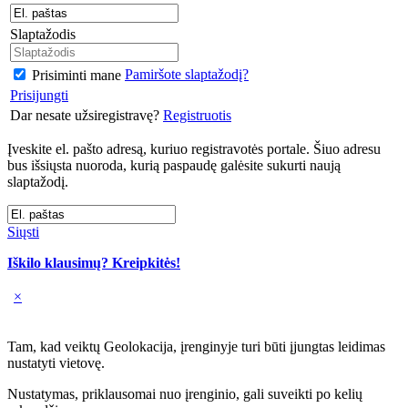
Slaptažodis
Pamiršote slaptažodį?
Prisiminti mane
Prisijungti
Dar nesate užsiregistravę?
Registruotis
Įveskite el. pašto adresą, kuriuo registravotės portale. Šiuo adresu
bus išsiųsta nuoroda, kurią paspaudę galėsite sukurti naują
slaptažodį.
Siųsti
Iškilo klausimų? Kreipkitės!
×
Tam, kad veiktų Geolokacija, įrenginyje turi būti įjungtas leidimas
nustatyti vietovę.
Nustatymas, priklausomai nuo įrenginio, gali suveikti po kelių