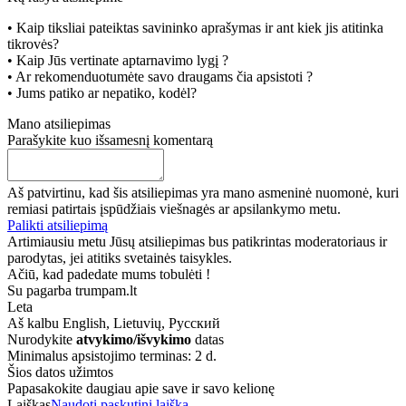
• Kaip tiksliai pateiktas savininko aprašymas ir ant kiek jis atitinka
tikrovės?
• Kaip Jūs vertinate aptarnavimo lygį ?
• Ar rekomenduotumėte savo draugams čia apsistoti ?
• Jums patiko ar nepatiko, kodėl?
Mano atsiliepimas
Parašykite kuo išsamesnį komentarą
Aš patvirtinu, kad šis atsiliepimas yra mano asmeninė nuomonė, kuri
remiasi patirtais įspūdžiais viešnagės ar apsilankymo metu.
Palikti atsiliepimą
Artimiausiu metu Jūsų atsiliepimas bus patikrintas moderatoriaus ir
parodytas, jei atitiks svetainės taisykles.
Ačiū, kad padedate mums tobulėti !
Su pagarba trumpam.lt
Leta
Aš kalbu
English, Lietuvių, Русский
Nurodykite
atvykimo/išvykimo
datas
Minimalus apsistojimo terminas: 2 d.
Šios datos užimtos
Papasakokite daugiau apie save ir savo kelionę
Laiškas
Naudoti paskutinį laišką