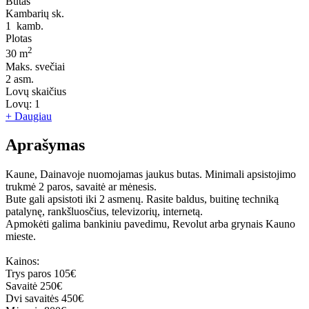
Butas
Kambarių sk.
1
kamb.
Plotas
2
30 m
Maks. svečiai
2
asm.
Lovų skaičius
Lovų:
1
+ Daugiau
Aprašymas
Kaune, Dainavoje nuomojamas jaukus butas. Minimali apsistojimo
trukmė 2 paros, savaitė ar mėnesis.
Bute gali apsistoti iki 2 asmenų. Rasite baldus, buitinę techniką
patalynę, rankšluosčius, televizorių, internetą.
Apmokėti galima bankiniu pavedimu, Revolut arba grynais Kauno
mieste.
Kainos:
Trys paros 105€
Savaitė 250€
Dvi savaitės 450€