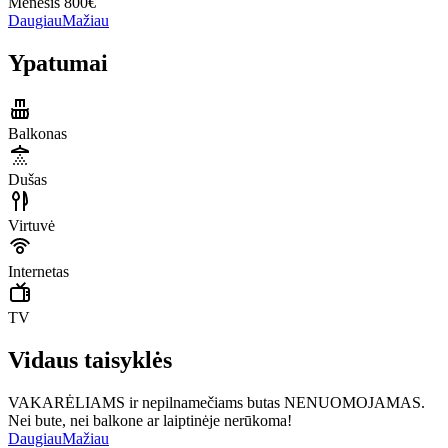
Mėnesis 800€
Daugiau
Mažiau
Ypatumai
Balkonas
Dušas
Virtuvė
Internetas
TV
Vidaus taisyklės
VAKARĖLIAMS ir nepilnamečiams butas NENUOMOJAMAS.
Nei bute, nei balkone ar laiptinėje nerūkoma!
Daugiau
Mažiau