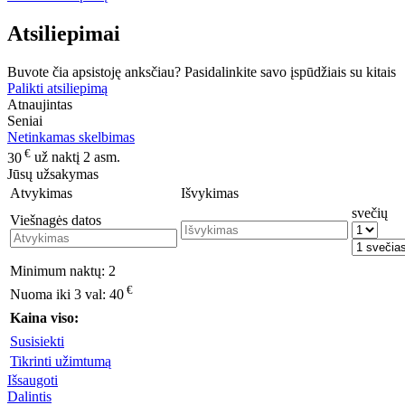
Atsiliepimai
Buvote čia apsistoję anksčiau? Pasidalinkite savo įspūdžiais su kitais
Palikti atsiliepimą
Atnaujintas
Seniai
Netinkamas skelbimas
€
30
už naktį 2 asm.
Jūsų užsakymas
Atvykimas
Išvykimas
svečių
Viešnagės datos
Minimum naktų:
2
€
Nuoma iki 3 val:
40
Kaina viso:
Susisiekti
Tikrinti užimtumą
Išsaugoti
Dalintis