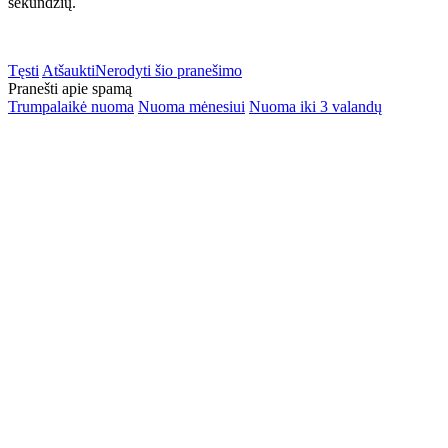
sekundžių.
Tęsti
Atšaukti
Nerodyti šio pranešimo
Pranešti apie spamą
Trumpalaikė nuoma
Nuoma mėnesiui
Nuoma iki 3 valandų