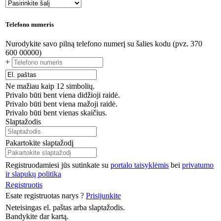
Telefono numeris
Nurodykite savo pilną telefono numerį su šalies kodu (pvz. 370
600 00000)
+
Ne mažiau kaip 12 simbolių.
Privalo būti bent viena didžioji raidė.
Privalo būti bent viena mažoji raidė.
Privalo būti bent vienas skaičius.
Slaptažodis
Pakartokite slaptažodį
Registruodamiesi jūs sutinkate su
portalo taisyklėmis
bei
privatumo
ir slapukų politika
Registruotis
Esate registruotas narys ?
Prisijunkite
Neteisingas el. paštas arba slaptažodis.
Bandykite dar kartą.