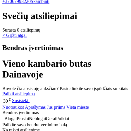
+37067998220
Skambinti
Svečių atsiliepimai
Surasta 0 atsiliepimų
< Grįžti atgal
Bendras įvertinimas
Vieno kambario butas
Dainavoje
Buvote čia apsistoję anksčiau? Pasidalinkite savo įspūdžiais su kitais
Palikti atsiliepimą
€
Susisiekti
30
Nuotraukos
Aprašymas
Jus priims
Vieta mieste
Bendras įvertinimas
Blogai
Prastai
Neblogai
Gerai
Puikiai
Palikite savo bendra vertinimo balą
Ką rašyti atsiliepime