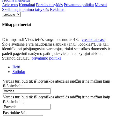
Nuoma mėnesiui
Apie mus
Kontaktai
Portalo taisyklės
Privatumo politika
Miestai
Skelbimų talpinimo taisyklės
Reklama
Mūsų partneriai
© trumpam.lt Visos teisės saugomos nuo 2013.
created at ease
Šioje svetainėje yra naudojami slapukai (angl. „cookies“). Jie gali
identifikuoti prisijungusius vartotojus, rinkti statistikos duomenis ir
padėti pagerinti naršymo patirtį kiekvienam lankytojui atskirai.
Sužinoti daugiau:
privatumo politika
Išeiti
Sutinku
Vardas turi būti tik iš lotyniškos abėcėlės raidžių ir ne mažiau kaip
iš 3 simbolių.
Vardas turi būti tik iš lotyniškos abėcėlės raidžių ir ne mažiau kaip
iš 3 simbolių.
Pasirinkite šalį