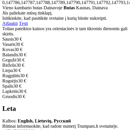
0,147786,147787,147788,147789,147790,147791,147792,147793,1
Vieno kambario butas Dainavoje
Butas
Kaunas, Dainava
Jūs paliekate mūsų tinklapį.
Isitikinkite, kad pasitikite svetaine į kurią būsite nukreipti.
Atšaukti
Tęsti
Toliau pateiktos kainos yra orientacinės ir tam tikromis dienomis gali
skirtis.
Sausis
30 €
Vasaris
30 €
Kovas
30 €
Balandis
30 €
Gegužė
30 €
Birželis
30 €
Liepa
30 €
Rugpjūtis
30 €
Rugsėjis
30 €
Spalis
30 €
Lapkritis
30 €
Gruodis
30 €
Leta
Kalbos:
English, Lietuvių, Русский
Būtinai informuokite, kad radote numerį Trumpam.lt svetainėje.