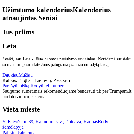
Užimtumo kalendorius
Kalendorius
atnaujintas
Seniai
Jus priims
Leta
Sveiki, esu Leta - šiuo nuomos pasiūlymo savininkas. Norėdami susisiekti
su manimi, pasirinkite Jums patogiausią žemiau nurodytą būdą.
Daugiau
Mažiau
Kalbos:
English, Lietuvių, Русский
Parašyti laišką
Rodyti tel. numerį
Saugumo sumetimais rekomenduojame bendrauti tik per Trumpam.lt
portalo žinučių sistemą
Vieta mieste
V. Krėvės pr. 39, Kauno m. sav., Dainava, Kaunas
Rodyti
žemėlapyje
Palikti atsiliepimą