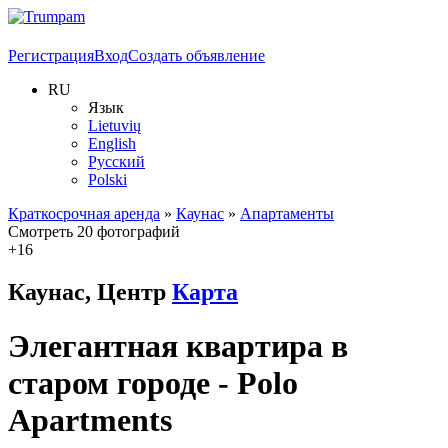
Регистрация
Вход
Создать объявление
RU
Язык
Lietuvių
English
Русский
Polski
Краткосрочная аренда
»
Каунас
»
Апартаменты
Смотреть 20 фотографий
+16
Каунас, Центр
Карта
Элегантная квартира в
старом городе - Polo
Apartments