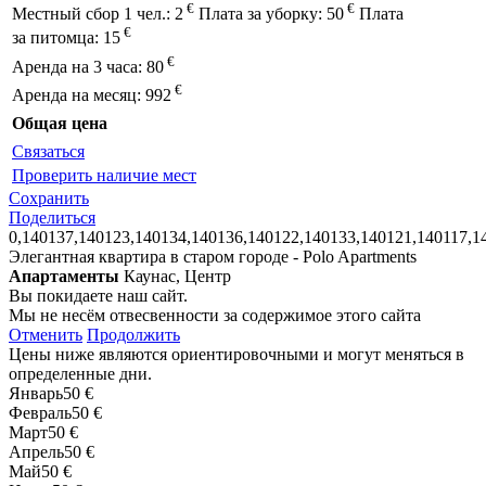
€
€
Местный сбор 1 чел.:
2
Плата за уборку:
50
Плата
€
за питомца:
15
€
Аренда на 3 часа:
80
€
Аренда на месяц:
992
Общая цена
Связаться
Проверить наличие мест
Сохранить
Поделиться
0,140137,140123,140134,140136,140122,140133,140121,140117,1
Элегантная квартира в старом городе - Polo Apartments
Апартаменты
Каунас, Центр
Вы покидаете наш сайт.
Мы не несём отвесвенности за содержимое этого сайта
Отменить
Продолжить
Цены ниже являются ориентировочными и могут меняться в
определенные дни.
Январь
50 €
Февраль
50 €
Март
50 €
Апрель
50 €
Май
50 €