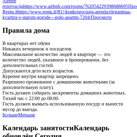
Airbnb
rezervacija
https://www.airbnb.com/rooms/762054229398688695
Про
Rentu.lt
https://www.rentu.lt/RU/kratkosrocnaja-arenda/elegantnaa-
kvartira-v-starom-gorode---polo-apartm-7204/
Просмотр
Правила дома
В квартирах нет обуви
Никаких вечеринок и посиделок
Максимальное количество людей в квартире — это
количество людей, указанное в бронировании, без
дополнительных гостей.
Допускаются дети всех возрастов.
Курение внутри квартир запрещено.
Разрешено проживание с домашними животными (за
дополнительную плату).
Гость должен собирать экскременты домашних животных.
Тихий час с 22:00 до 08:00.
Гость должен вымыть использованную посуду и вынести
мусор до выезда.
Больше
Меньше
Календарь занятости
Календарь
обновлён
Сегодня