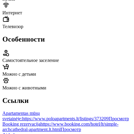
Интернет
Телевизор
Особенности
Самостоятельное заселение
Можно с детьми
Можно с животными
Ссылки
Apartamentas mūsų
svetainėje:
https://www.poloapartments.lt/listings/373209
Просмотр
Booking rezervacija
https://www.booking.com/hotel/lt/simple-
archcathedral-apartment.lt.html
Просмотр