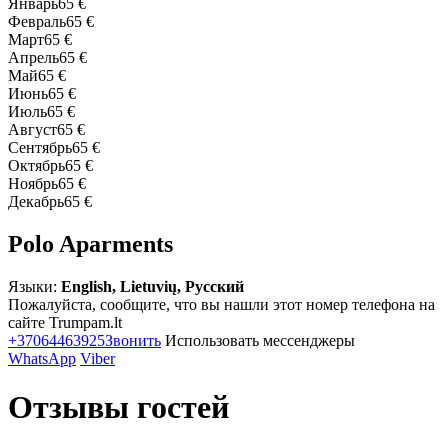
Январь
65 €
Февраль
65 €
Март
65 €
Апрель
65 €
Май
65 €
Июнь
65 €
Июль
65 €
Август
65 €
Сентябрь
65 €
Октябрь
65 €
Ноябрь
65 €
Декабрь
65 €
Polo Aparments
Языки:
English, Lietuvių, Русский
Пожалуйста, сообщите, что вы нашли этот номер телефона на
сайте Trumpam.lt
+37064463925
Звонить
Использовать мессенджеры
WhatsApp
Viber
Отзывы гостей