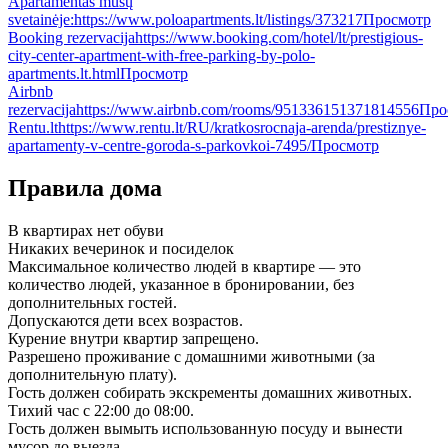
Apartamentas mūsų
svetainėje:
https://www.poloapartments.lt/listings/373217
Просмотр
Booking rezervacija
https://www.booking.com/hotel/lt/prestigious-
city-center-apartment-with-free-parking-by-polo-
apartments.lt.html
Просмотр
Airbnb
rezervacija
https://www.airbnb.com/rooms/951336151371814556
Про
Rentu.lt
https://www.rentu.lt/RU/kratkosrocnaja-arenda/prestiznye-
apartamenty-v-centre-goroda-s-parkovkoi-7495/
Просмотр
Правила дома
В квартирах нет обуви
Никаких вечеринок и посиделок
Максимальное количество людей в квартире — это
количество людей, указанное в бронировании, без
дополнительных гостей.
Допускаются дети всех возрастов.
Курение внутри квартир запрещено.
Разрешено проживание с домашними животными (за
дополнительную плату).
Гость должен собирать экскременты домашних животных.
Тихий час с 22:00 до 08:00.
Гость должен вымыть использованную посуду и вынести
мусор до выезда.