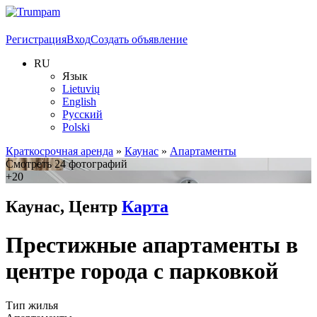
Регистрация
Вход
Создать объявление
RU
Язык
Lietuvių
English
Русский
Polski
Краткосрочная аренда
»
Каунас
»
Апартаменты
Смотреть 24 фотографий
+20
Каунас, Центр
Карта
Престижные апартаменты в
центре города с парковкой
Тип жилья