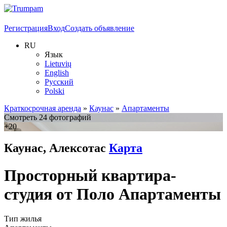
Регистрация
Вход
Создать объявление
RU
Язык
Lietuvių
English
Русский
Polski
Краткосрочная аренда
»
Каунас
»
Апартаменты
Смотреть 24 фотографий
+20
Каунас, Алексотас
Карта
Просторный квартира-
студия от Поло Апартаменты
Тип жилья