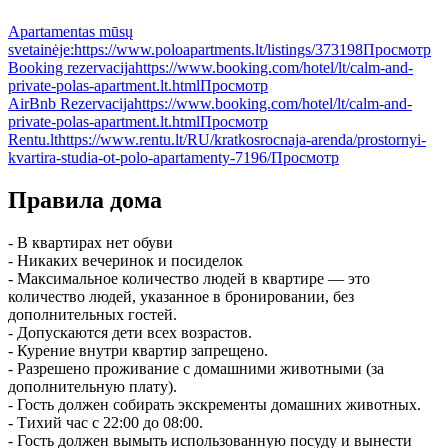
Apartamentas mūsų
svetainėje:
https://www.poloapartments.lt/listings/373198
Просмотр
Booking rezervacija
https://www.booking.com/hotel/lt/calm-and-
private-polas-apartment.lt.html
Просмотр
AirBnb Rezervacija
https://www.booking.com/hotel/lt/calm-and-
private-polas-apartment.lt.html
Просмотр
Rentu.lt
https://www.rentu.lt/RU/kratkosrocnaja-arenda/prostornyi-
kvartira-studia-ot-polo-apartamenty-7196/
Просмотр
Правила дома
- В квартирах нет обуви
- Никаких вечеринок и посиделок
- Максимальное количество людей в квартире — это
количество людей, указанное в бронировании, без
дополнительных гостей.
- Допускаются дети всех возрастов.
- Курение внутри квартир запрещено.
- Разрешено проживание с домашними животными (за
дополнительную плату).
- Гость должен собирать экскременты домашних животных.
- Тихий час с 22:00 до 08:00.
- Гость должен вымыть использованную посуду и вынести