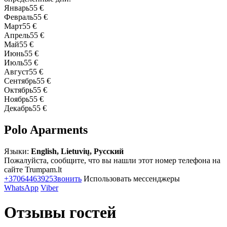
Январь
55 €
Февраль
55 €
Март
55 €
Апрель
55 €
Май
55 €
Июнь
55 €
Июль
55 €
Август
55 €
Сентябрь
55 €
Октябрь
55 €
Ноябрь
55 €
Декабрь
55 €
Polo Aparments
Языки:
English, Lietuvių, Русский
Пожалуйста, сообщите, что вы нашли этот номер телефона на
сайте Trumpam.lt
+37064463925
Звонить
Использовать мессенджеры
WhatsApp
Viber
Отзывы гостей