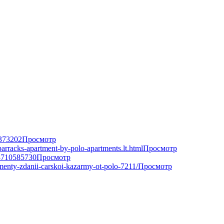
/373202
Просмотр
barracks-apartment-by-polo-apartments.lt.html
Просмотр
33710585730
Просмотр
menty-zdanii-carskoi-kazarmy-ot-polo-7211/
Просмотр