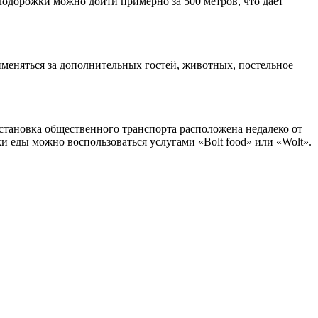
елодорожки можно дойти примерно за 500 метров, что дает
меняться за дополнительных гостей, животных, постельное
остановка общественного транспорта расположена недалеко от
ки еды можно воспользоваться услугами «Bolt food» или «Wolt».