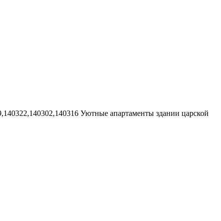
9,140322,140302,140316
Уютные апартаменты здании царской