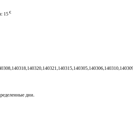
€
а:
15
40308,140318,140320,140321,140315,140305,140306,140310,14030
пределенные дни.