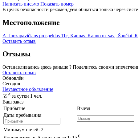
Написать письмо
Показать номер
В целях безопасности рекомендуем общаться только через сист
Местоположение
A. Juozapavičiaus prospektas 11c, Kaunas, Kauno m. sav., Šančiai, 
Оставить отзыв
Отзывы
Останавливались здесь раньше ? Поделитесь своими впечатлен
Оставить отзыв
Обновлён
Сегодня
Неуместное объявление
€
55
за сутки 1 чел.
Ваш заказ
Прибытие
Выезд
Даты пребывания
Минимум ночей:
2
€
Дополнительный гость после 1:
15