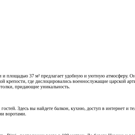
 и площадью 37 м² предлагает удобную и уютную атмосферу. Он
ской крепости, где дислоцировались военнослужащие царской ар
отолки, придающие уникальность.
остей. Здесь вы найдете балкон, кухню, доступ в интернет и те
ми воротами.