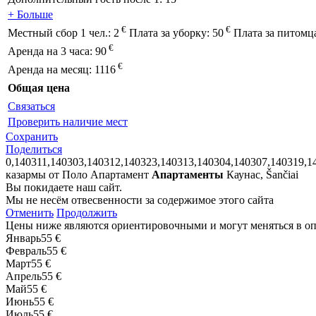
+ Больше
€
€
Местный сбор 1 чел.:
2
Плата за уборку:
50
Плата за питомц
€
Аренда на 3 часа:
90
€
Аренда на месяц:
1116
Общая цена
Связаться
Проверить наличие мест
Сохранить
Поделиться
0,140311,140303,140312,140323,140313,140304,140307,140319,1
казармы от Поло Апартамент
Апартаменты
Каунас, Šančiai
Вы покидаете наш сайт.
Мы не несём отвесвенности за содержимое этого сайта
Отменить
Продолжить
Цены ниже являются ориентировочными и могут меняться в о
Январь
55 €
Февраль
55 €
Март
55 €
Апрель
55 €
Май
55 €
Июнь
55 €
Июль
55 €