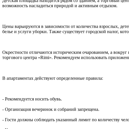
Детская площадка находится рядом со зданием, а торговый цен
возможность насладиться природой и активным отдыхом.
Цены варьируются в зависимости от количества взрослых, дет
белье и услуги уборки. Также существует городской налог, кот
Окрестности отличаются историческим очарованием, а вокруг в
торгового центра «Rimi». Рекомендуем использовать приложение
В апартаментах действуют определенные правила:
- Рекомендуется носить обувь.
- Организация вечеринок и собраний запрещена.
- Гости должны соблюдать указанный лимит по количеству чел