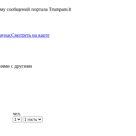
ему сообщений портала Trumpam.lt
Каунас
Смотреть на карте
иями с другими
чел.