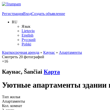
Регистрация
Вход
Создать объявление
RU
Язык
Lietuvių
English
Русский
Polski
Краткосрочная аренда
»
Каунас
»
Апартаменты
Смотреть 20 фотографий
+16
Каунас, Šančiai
Карта
Уютные апартаменты здании 
Тип жилья
Апартаменты
Кол. комнат