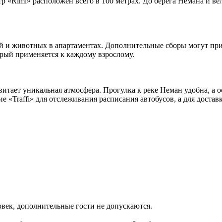
тр «Rimi» расположен всего в 100 метрах. До берега Немана и в
ей и животных в апартаментах. Дополнительные сборы могут при
орый применяется к каждому взрослому.
итает уникальная атмосфера. Прогулка к реке Неман удобна, а 
 «Traffi» для отслеживания расписания автобусов, а для достав
овек, дополнительные гости не допускаются.