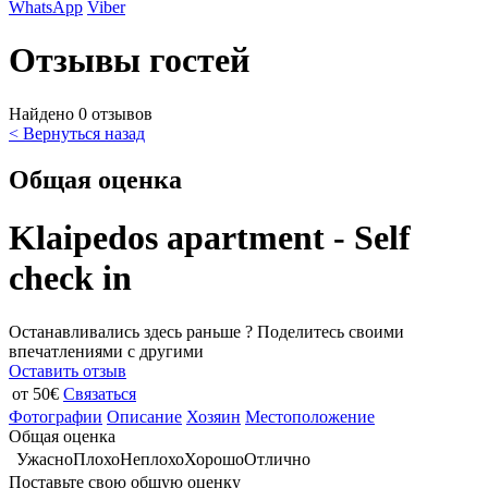
WhatsApp
Viber
Отзывы гостей
Найдено 0 отзывов
< Вернуться назад
Общая оценка
Klaipedos apartment - Self
check in
Останавливались здесь раньше ? Поделитесь своими
впечатлениями с другими
Оставить отзыв
от 50€
Связаться
Фотографии
Описание
Хозяин
Местоположение
Общая оценка
Ужасно
Плохо
Неплохо
Хорошо
Отлично
Поставьте свою общую оценку