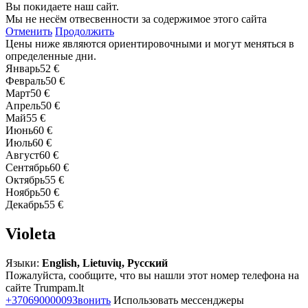
Вы покидаете наш сайт.
Мы не несём отвесвенности за содержимое этого сайта
Отменить
Продолжить
Цены ниже являются ориентировочными и могут меняться в
определенные дни.
Январь
52 €
Февраль
50 €
Март
50 €
Апрель
50 €
Май
55 €
Июнь
60 €
Июль
60 €
Август
60 €
Сентябрь
60 €
Октябрь
55 €
Ноябрь
50 €
Декабрь
55 €
Violeta
Языки:
English, Lietuvių, Русский
Пожалуйста, сообщите, что вы нашли этот номер телефона на
сайте Trumpam.lt
+37069000009
Звонить
Использовать мессенджеры