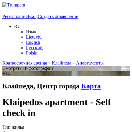
Регистрация
Вход
Создать объявление
RU
Язык
Lietuvių
English
Русский
Polski
Краткосрочная аренда
»
Клайпеда
»
Апартаменты
Смотреть 18 фотографий
+14
Клайпеда, Центр города
Карта
Klaipedos apartment - Self
check in
Тип жилья