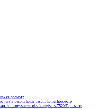
ura-3/
Просмотр
-mano-jura-3-basom-home-basom-home
Просмотр
apartamenty-s-terrasoi-v-kunigiskes-7520/
Просмотр