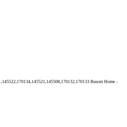
1,145522,170134,145521,145508,170132,170133
Basom Home -