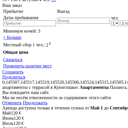
Ваш заказ
Прибытие
Выезд
Даты пребывания
чел.
Минимум ночей:
3
+ Больше
€
Местный сбор 1 чел.:
2
Общая цена
Связаться
Проверить наличие мест
Сохранить
Поделиться
0,145507,145517,145519,145520,145506,145524,145515,145505,1
апартаменты с террасой в Кунигишкес
Апартаменты
Паланга,
Вы покидаете наш сайт.
Мы не несём отвесвенности за содержимое этого сайта
Отменить
Продолжить
Аренда доступна только в течение сезона от
Май 1
до
Сентябр
Май
120 €
Июнь
120 €
Июль
120 €