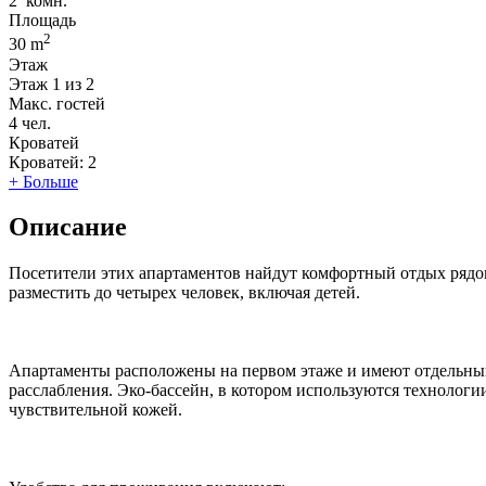
2
комн.
Площадь
2
30 m
Этаж
Этаж
1 из 2
Макс. гостей
4
чел.
Кроватей
Кроватей:
2
+ Больше
Описание
Посетители этих апартаментов найдут комфортный отдых рядом с
разместить до четырех человек, включая детей.
Апартаменты расположены на первом этаже и имеют отдельный 
расслабления. Эко-бассейн, в котором используются технологии
чувствительной кожей.