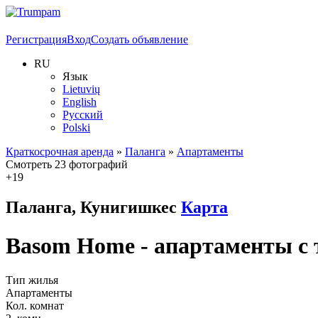
Регистрация
Вход
Создать объявление
RU
Язык
Lietuvių
English
Русский
Polski
Краткосрочная аренда
»
Паланга
»
Апартаменты
Смотреть 23 фотографий
+19
Паланга, Кунигишкес
Карта
Basom Home - апартаменты с 
Тип жилья
Апартаменты
Кол. комнат