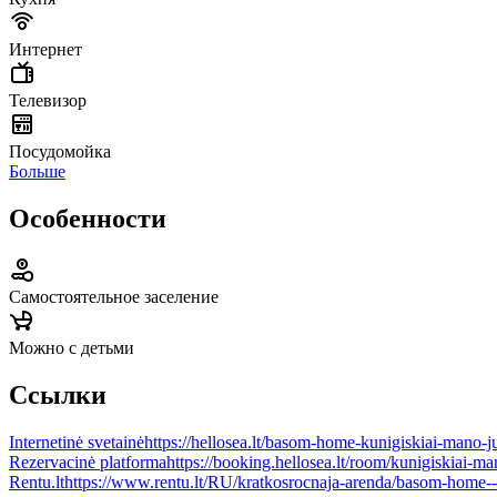
Интернет
Телевизор
Посудомойка
Больше
Особенности
Самостоятельное заселение
Можно с детьми
Ссылки
Internetinė svetainė
https://hellosea.lt/basom-home-kunigiskiai-mano-j
Rezervacinė platforma
https://booking.hellosea.lt/room/kunigiskiai
Rentu.lt
https://www.rentu.lt/RU/kratkosrocnaja-arenda/basom-home---