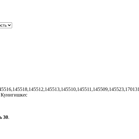
45516,145518,145512,145513,145510,145511,145509,145523,17013
 Кунигишкес
ь 30
.