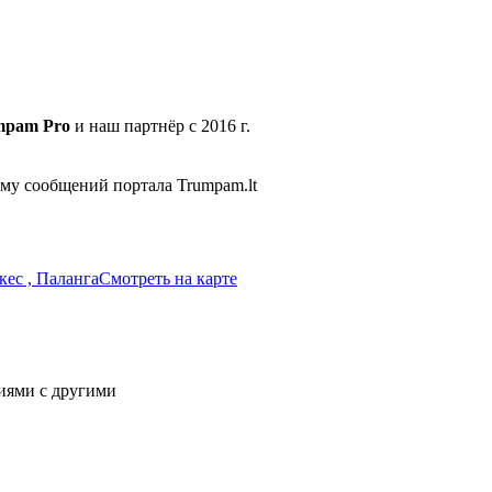
mpam Pro
и наш партнёр с 2016 г.
ему сообщений портала Trumpam.lt
шкес , Паланга
Смотреть на карте
иями с другими