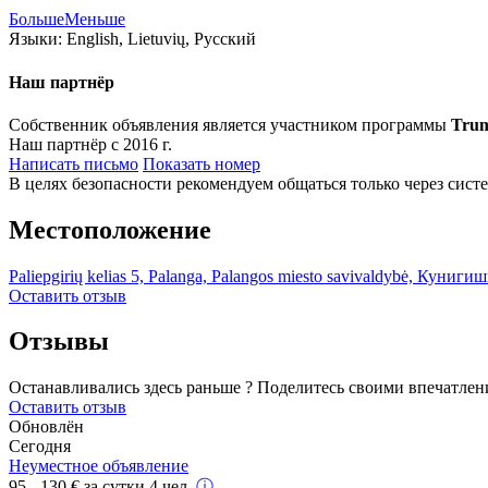
Больше
Меньше
Языки:
English, Lietuvių, Русский
Наш партнёр
Собственник объявления является участником программы
Tru
Наш партнёр с 2016 г.
Написать письмо
Показать номер
В целях безопасности рекомендуем общаться только через сист
Местоположение
Paliepgirių kelias 5, Palanga, Palangos miesto savivaldybė, Куниги
Оставить отзыв
Отзывы
Останавливались здесь раньше ? Поделитесь своими впечатлен
Оставить отзыв
Обновлён
Сегодня
Неуместное объявление
95 - 130
€
за сутки 4 чел.
ⓘ