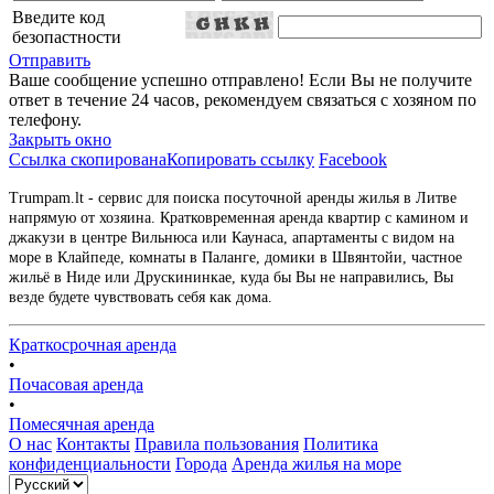
Введите код
безопастности
Отправить
Ваше сообщение успешно отправлено! Если Вы не получите
ответ в течение 24 часов, рекомендуем связаться с хозяном по
телефону.
Закрыть окно
Ссылка скопирована
Копировать ссылку
Facebook
Trumpam.lt - сервис для поиска посуточной аренды жилья в Литве
напрямую от хозяина. Кратковременная аренда квартир с камином и
джакузи в центре Вильнюса или Каунаса, апартаменты с видом на
море в Клайпеде, комнаты в Паланге, домики в Швянтойи, частное
жильё в Ниде или Друскининкае, куда бы Вы не направились, Вы
везде будете чувствовать себя как дома.
Краткосрочная аренда
•
Почасовая аренда
•
Помесячная аренда
О нас
Контакты
Правила пользования
Политика
конфиденциальности
Города
Аренда жилья на море