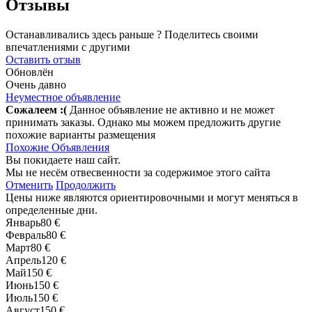
Отзывы
Останавливались здесь раньше ? Поделитесь своими
впечатлениями с другими
Оставить отзыв
Обновлён
Очень давно
Неуместное объявление
Сожалеем :(
Данное объявление не активно и не может
принимать заказы. Однако мы можем предложить другие
похожие варианты размещения
Похожие Объявления
Вы покидаете наш сайт.
Мы не несём отвесвенности за содержимое этого сайта
Отменить
Продолжить
Цены ниже являются ориентировочными и могут меняться в
определенные дни.
Январь
80 €
Февраль
80 €
Март
80 €
Апрель
120 €
Май
150 €
Июнь
150 €
Июль
150 €
Август
150 €