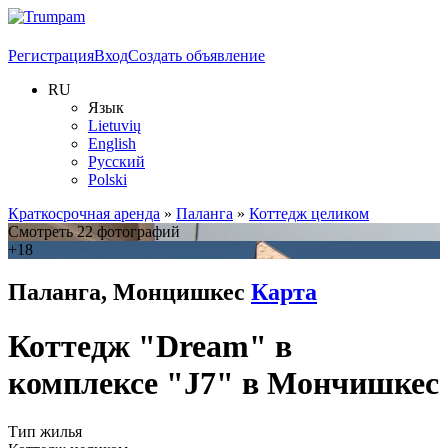
Регистрация
Вход
Создать объявление
RU
Язык
Lietuvių
English
Русский
Polski
Краткосрочная аренда
»
Паланга
»
Коттедж целиком
Смотреть 22 фотографий
+18
Паланга, Монцишкес
Карта
Коттедж "Dream" в
комплексе "J7" в Мончишкес
Тип жилья