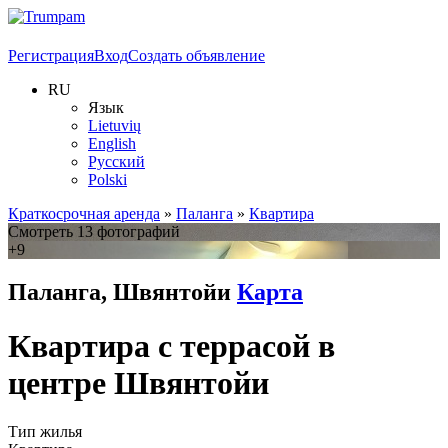
Регистрация
Вход
Создать объявление
RU
Язык
Lietuvių
English
Русский
Polski
Краткосрочная аренда
»
Паланга
»
Квартира
Смотреть 13 фотографий
+9
Паланга, Швянтойи
Карта
Квартира с террасой в
центре Швянтойи
Тип жилья