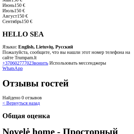
Июнь
150 €
Июль
150 €
Август
150 €
Сентябрь
150 €
HELLO SEA
Языки:
English, Lietuvių, Русский
Пожалуйста, сообщите, что вы нашли этот номер телефона на
сайте Trumpam.lt
+37060277702
Звонить
Использовать мессенджеры
WhatsApp
Отзывы гостей
Найдено 0 отзывов
< Вернуться назад
Общая оценка
Novelė home - Просторный