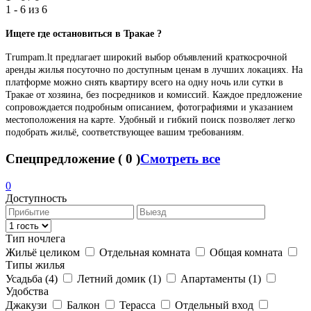
1 - 6 из
6
Ищете где останови
ть
ся в Тракае ?
Trumpam.lt предлагает широкий выбор объявлений краткосрочной
аренды жилья посуточно по доступным ценам в лучших локациях. На
платформе можно снять квартиру всего на одну ночь или сутки в
Тракае от хозяина, без посредников и комиссий. Каждое предложение
сопровождается подробным описанием, фотографиями и указанием
местоположения на карте. Удобный и гибкий поиск позволяет легко
подобрать жильё, соответствующее вашим требованиям.
Спецпредложение
(
0
)
Смотреть все
0
Доступность
Тип ночлега
Жильё целиком
Отдельная комната
Общая комната
Типы жилья
Усадьба
(4)
Летний домик
(1)
Апартаменты
(1)
Удобства
Джакузи
Балкон
Терасса
Отдельный вход