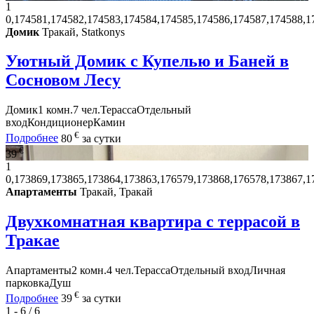
1
0,174581,174582,174583,174584,174585,174586,174587,174588,1
Домик
Тракай, Statkonys
Уютный Домик с Купелью и Баней в
Сосновом Лесу
Домик
1 комн.
7 чел.
Терасса
Отдельный
вход
Кондиционер
Камин
€
Подробнее
80
за сутки
€
39
1
0,173869,173865,173864,173863,176579,173868,176578,173867,1
Апартаменты
Тракай, Тракай
Двухкомнатная квартира с террасой в
Тракае
Апартаменты
2 комн.
4 чел.
Терасса
Отдельный вход
Личная
парковка
Душ
€
Подробнее
39
за сутки
1 - 6 / 6