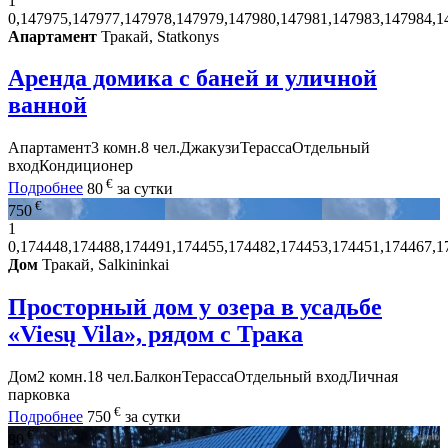
1
0,147975,147977,147978,147979,147980,147981,147983,147984,1
Апартамент
Тракай, Statkonys
Аренда домика с баней и уличной
ванной
Апартамент
3 комн.
8 чел.
Джакузи
Терасса
Отдельный
вход
Кондиционер
€
Подробнее
80
за сутки
€
750
1
0,174448,174488,174491,174455,174482,174453,174451,174467,1
Дом
Тракай, Salkininkai
Просторный дом у озера в усадьбе
«Viesų Vila», рядом с Трака
Дом
2 комн.
18 чел.
Балкон
Терасса
Отдельный вход
Личная
парковка
€
Подробнее
750
за сутки
€
80