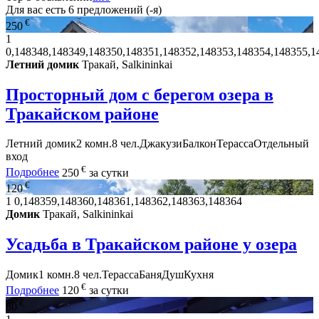
Для вас есть
6
предложений (-я)
€
250
1
0,148348,148349,148350,148351,148352,148353,148354,148355,1
Летний домик
Тракай, Salkininkai
Просторный дом с берегом озера в
Тракайском районе
Летний домик
2 комн.
8 чел.
Джакузи
Балкон
Терасса
Отдельный
вход
€
Подробнее
250
за сутки
€
120
1
0,148359,148360,148361,148362,148363,148364
Домик
Тракай, Salkininkai
Усадьба в Тракайском районе у озера
Домик
1 комн.
8 чел.
Терасса
Баня
Душ
Кухня
€
Подробнее
120
за сутки
€
80