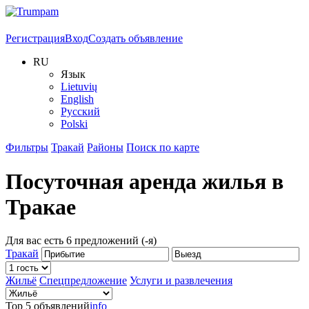
Регистрация
Вход
Создать объявление
RU
Язык
Lietuvių
English
Русский
Polski
Фильтры
Тракай
Районы
Поиск по карте
Посуточная аренда жилья в
Тракае
Для вас есть
6
предложений (-я)
Тракай
Жильё
Спецпредложение
Услуги и развлечения
Top 5 объявлений
info