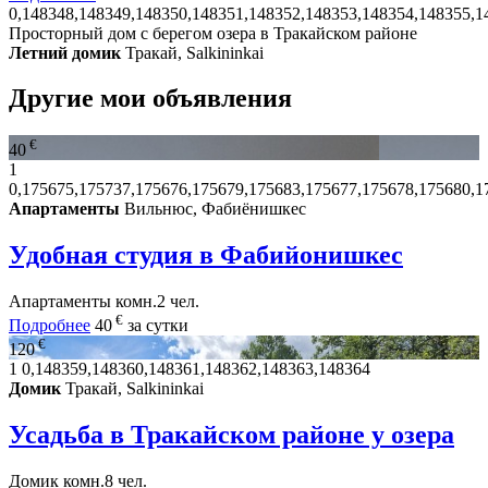
0,148348,148349,148350,148351,148352,148353,148354,148355,1
Просторный дом с берегом озера в Тракайском районе
Летний домик
Тракай, Salkininkai
Другие мои объявления
€
40
1
0,175675,175737,175676,175679,175683,175677,175678,175680,1
Апартаменты
Вильнюс, Фабиёнишкес
Удобная студия в Фабийонишкес
Апартаменты
комн.
2 чел.
€
Подробнее
40
за сутки
€
120
1
0,148359,148360,148361,148362,148363,148364
Домик
Тракай, Salkininkai
Усадьба в Тракайском районе у озера
Домик
комн.
8 чел.