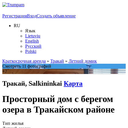
Регистрация
Вход
Создать объявление
RU
Язык
Lietuvių
English
Русский
Polski
Краткосрочная аренда
»
Тракай
»
Летний домик
Смотреть 11 фотографий
+7
Тракай, Salkininkai
Карта
Просторный дом с берегом
озера в Тракайском районе
Тип жилья