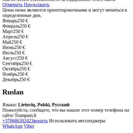
Отменить
Продолжить
Цены ниже являются ориентировочными и могут меняться в
определенные дни.
Январь
250 €
Февраль
250 €
Март
250 €
Апрель
250 €
Май
250 €
Июнь
250 €
Июль
250 €
Август
250 €
Сентябрь
250 €
Октябрь
250 €
Ноябрь
250 €
Декабрь
250 €
Ruslan
Языки:
Lietuvių, Polski, Русский
Пожалуйста, сообщите, что вы нашли этот номер телефона на
сайте Trumpam.lt
+37068630242
Звонить
Использовать мессенджеры
WhatsApp
Viber