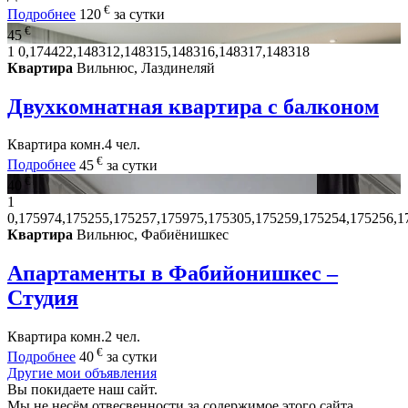
€
Подробнее
120
за сутки
€
45
1
0,174422,148312,148315,148316,148317,148318
Квартира
Вильнюс, Лаздинеляй
Двухкомнатная квартира с балконом
Квартира
комн.
4 чел.
€
Подробнее
45
за сутки
€
40
1
0,175974,175255,175257,175975,175305,175259,175254,175256,1
Квартира
Вильнюс, Фабиёнишкес
Апартаменты в Фабийонишкес –
Студия
Квартира
комн.
2 чел.
€
Подробнее
40
за сутки
Другие мои объявления
Вы покидаете наш сайт.
Мы не несём отвесвенности за содержимое этого сайта