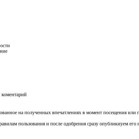
ности
ание
й коментарий
нованное на полученных впечатлениях в момент посещения или 
авилам пользования и после одобрения сразу опубликиуем его н