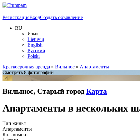
Регистрация
Вход
Создать объявление
RU
Язык
Lietuvių
English
Русский
Polski
Краткосрочная аренда
»
Вильнюс
»
Апартаменты
Смотреть 8 фотографий
+4
Вильнюс, Старый город
Карта
Апартаменты в нескольких ша
Тип жилья
Апартаменты
Кол. комнат