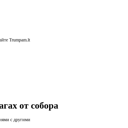
айте Trumpam.lt
гах от собора
иями с другими