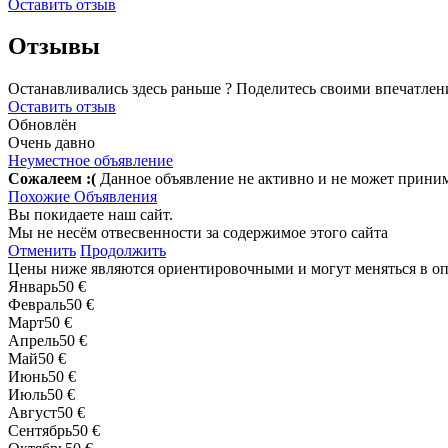
Оставить отзыв
Отзывы
Останавливались здесь раньше ? Поделитесь своими впечатлен
Оставить отзыв
Обновлён
Очень давно
Неуместное объявление
Сожалеем :(
Данное объявление не активно и не может прини
Похожие Объявления
Вы покидаете наш сайт.
Мы не несём отвесвенности за содержимое этого сайта
Отменить
Продолжить
Цены ниже являются ориентировочными и могут меняться в о
Январь
50 €
Февраль
50 €
Март
50 €
Апрель
50 €
Май
50 €
Июнь
50 €
Июль
50 €
Август
50 €
Сентябрь
50 €