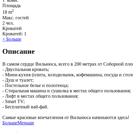
1
комн.
Площадь
2
18 m
Макс. гостей
2
чел.
Кроватей
Кроватей:
1
+ Больше
Описание
В самом сердце Вильнюса, всего в 200 метрах от Соборной площ
- Двуспальная кровать;
- Мини-кухня (плита, холодильник, кофемашина, посуда и сто
- Душ и туалет;
- Постельное белье и полотенца;
- Стиральная машина и сушилка в местах общего пользования;
- Лифт в местах общего пользования;
- Smart TV;
- Бесплатный вай-фай.
Самые красивые впечатления от Вильнюса начинаются здесь!
Больше
Меньше