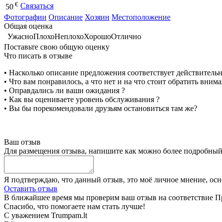
€
Связаться
50
Фотографии
Описание
Хозяин
Местоположение
Общая оценка
Ужасно
Плохо
Неплохо
Хорошо
Отлично
Поставьте свою общую оценку
Что писать в отзыве
• Насколько описание предложения соответствует действитель
• Что вам понравилось, а что нет и на что стоит обратить вним
• Оправдались ли ваши ожидания ?
• Как вы оцениваете уровень обслуживания ?
• Вы бы порекомендовали друзьям остановиться там же?
Ваш отзыв
Для размещения отзыва, напишите как можно более подробны
Я подтверждаю, что данный отзыв, это моё личное мнение, ос
Оставить отзыв
В ближайшее время мы проверим ваш отзыв на соответствие Пр
Спасибо, что помогаете нам стать лучше!
С уважением Trumpam.lt