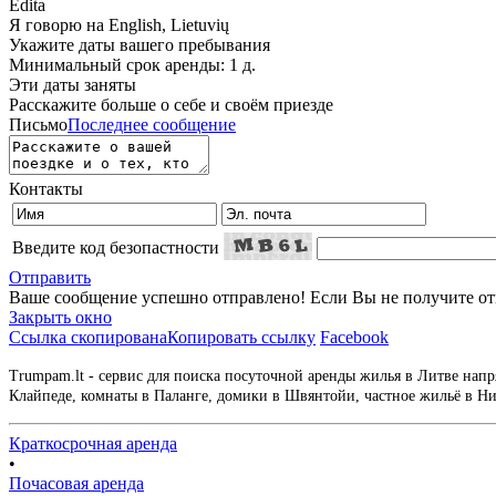
Edita
Я говорю на
English, Lietuvių
Укажите даты вашего пребывания
Минимальный срок аренды: 1 д.
Эти даты заняты
Расскажите больше о себе и своём приезде
Письмо
Последнее сообщение
Контакты
Введите код безопастности
Отправить
Ваше сообщение успешно отправлено! Если Вы не получите отве
Закрыть окно
Ссылка скопирована
Копировать ссылку
Facebook
Trumpam.lt - сервис для поиска посуточной аренды жилья в Литве напр
Клайпеде, комнаты в Паланге, домики в Швянтойи, частное жильё в Нид
Краткосрочная аренда
•
Почасовая аренда