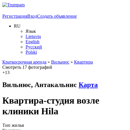
Регистрация
Вход
Создать объявление
RU
Язык
Lietuvių
English
Русский
Polski
Краткосрочная аренда
»
Вильнюс
»
Квартира
Смотреть 17 фотографий
+13
Вильнюс, Антакальнис
Карта
Квартира-студия возле
клиники Hila
Тип жилья