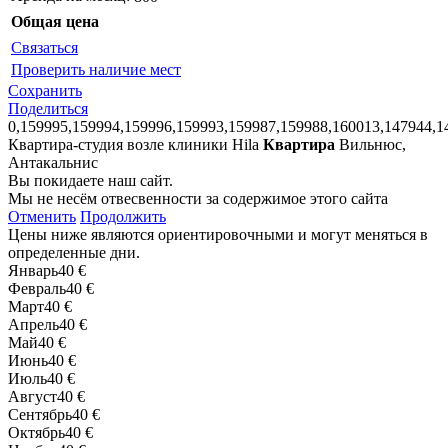
Общая цена
Связаться
Проверить наличие мест
Сохранить
Поделиться
0,159995,159994,159996,159993,159987,159988,160013,147944,1
Квартира-студия возле клиники Hila
Квартира
Вильнюс,
Антакальнис
Вы покидаете наш сайт.
Мы не несём отвесвенности за содержимое этого сайта
Отменить
Продолжить
Цены ниже являются ориентировочными и могут меняться в
определенные дни.
Январь
40 €
Февраль
40 €
Март
40 €
Апрель
40 €
Май
40 €
Июнь
40 €
Июль
40 €
Август
40 €
Сентябрь
40 €
Октябрь
40 €