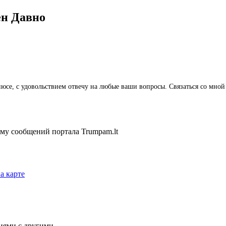
ён
Давно
льнюсе, с удовольствием отвечу на любые ваши вопросы. Связаться со м
ему сообщений портала Trumpam.lt
а карте
иями с другими