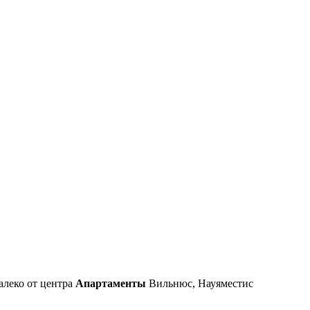
алеко от центра
Апартаменты
Вильнюс, Науяместис