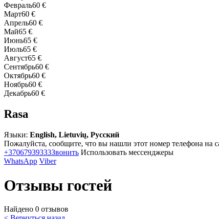
Февраль
60 €
Март
60 €
Апрель
60 €
Май
65 €
Июнь
65 €
Июль
65 €
Август
65 €
Сентябрь
60 €
Октябрь
60 €
Ноябрь
60 €
Декабрь
60 €
Rasa
Языки:
English, Lietuvių, Русский
Пожалуйста, сообщите, что вы нашли этот номер телефона на с
+37067939333
Звонить
Использовать мессенджеры
WhatsApp
Viber
Отзывы гостей
Найдено 0 отзывов
< Вернуться назад