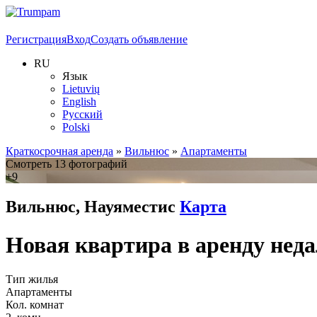
Регистрация
Вход
Создать объявление
RU
Язык
Lietuvių
English
Русский
Polski
Краткосрочная аренда
»
Вильнюс
»
Апартаменты
Смотреть 13 фотографий
+9
Вильнюс, Науяместис
Карта
Новая квартира в аренду неда
Тип жилья
Апартаменты
Кол. комнат