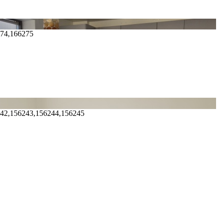
274,166275
242,156243,156244,156245