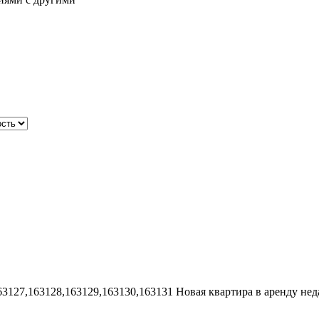
63127,163128,163129,163130,163131
Новая квартира в аренду нед