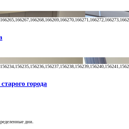
,166265,166267,166268,166269,166270,166271,166272,166273,166
а
,156234,156235,156236,156237,156238,156239,156240,156241,156
 старого города
пределенные дни.