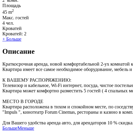
2
комн.
Площадь
2
45 m
Макс. гостей
4
чел.
Кроватей
Кроватей:
2
+ Больше
Описание
Краткосрочная аренда, новой комфортабельной 2-ух комнатой к
Квартира имеет все самое необходимое оборудование, мебель и
К ВАШЕМУ РАСПОРЯЖЕНИЮ:
Телевизор и кабельное, Wi-Fi интернет, посуда, чистое постельн
Квартира может комфортно разместить 5 гостей ( 4 спальных м
МЕСТО В ГОРОДЕ
Квартира расположена в тихом и спокойном месте, по соседству
"Impuls ", кинотеатр Forum Cinemas, рестораны и казино в комп
Для Вашего удобства аренда авто, для арендаторов 10 % скидка
Больше
Меньше