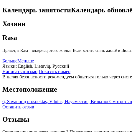
Календарь занятости
Календарь обновл
Хозяин
Rasa
Привет, я Rasa - владелец этого жилья. Если хотите снять жильё в Ви
Больше
Меньше
Языки:
English, Lietuvių, Русский
Написать письмо
Показать номер
В целях безопасности рекомендуем общаться только через сист
Местоположение
6, Savanorių prospektas, Vilnius, Науяместис, Вильнюс
Смотреть н
Оставить отзыв
Отзывы
Останавливались здесь раньше ? Поделитесь своими впечатлен