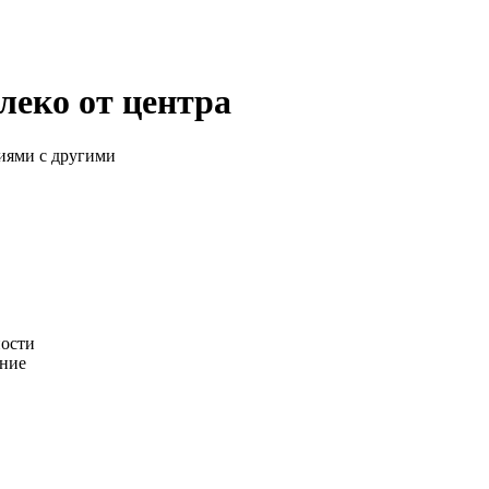
леко от центра
иями с другими
ности
ание