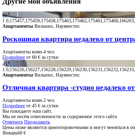
Другие мои объявления
€
60
1
0,175457,175459,175458,175463,175462,175461,175460,166263
Апартаменты
Вильнюс, Науяместис
Роскошная квартира недалеко от центр
Апартаменты
комн.
4 чел.
Подробнее
от
60 €
за сутки
€
45
1
0,156226,156227,156228,156229,156230,156231,156232,156233
Апартаменты
Вильнюс, Науяместис
Отличная квартира -студио недалеко от
Апартаменты
комн.
2 чел.
Подробнее
от
45 €
за сутки
Вы покидаете наш сайт.
Мы не несём отвесвенности за содержимое этого сайта
Отменить
Продолжить
Цены ниже являются ориентировочными и могут меняться в о
Январь
60 €