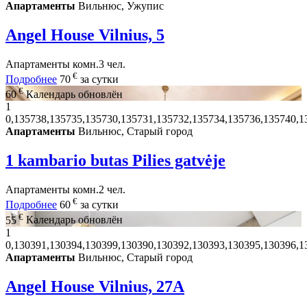
Апартаменты
Вильнюс, Ужупис
Angel House Vilnius, 5
Апартаменты
комн.
3 чел.
€
Подробнее
70
за сутки
€
60
Календарь обновлён
1
0,135738,135735,135730,135731,135732,135734,135736,135740,1
Апартаменты
Вильнюс, Старый город
1 kambario butas Pilies gatvėje
Апартаменты
комн.
2 чел.
€
Подробнее
60
за сутки
€
55
Календарь обновлён
1
0,130391,130394,130399,130390,130392,130393,130395,130396,1
Апартаменты
Вильнюс, Старый город
Angel House Vilnius, 27A