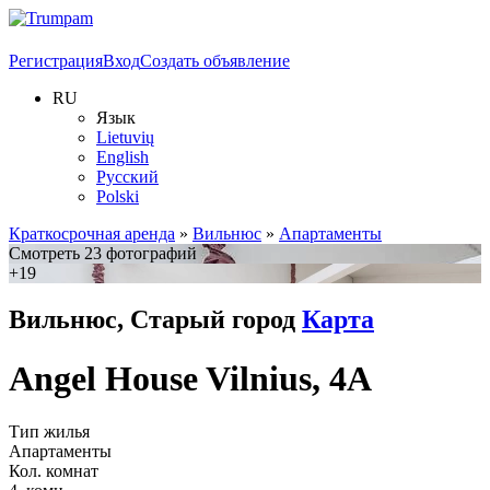
Регистрация
Вход
Создать объявление
RU
Язык
Lietuvių
English
Русский
Polski
Краткосрочная аренда
»
Вильнюс
»
Апартаменты
Смотреть 23 фотографий
+19
Вильнюс, Старый город
Карта
Angel House Vilnius, 4A
Тип жилья
Апартаменты
Кол. комнат