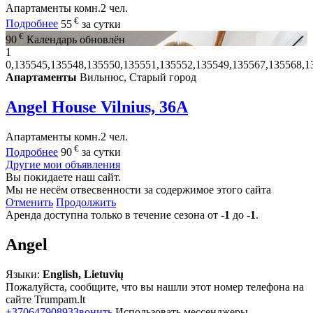
Апартаменты
комн.
2 чел.
€
Подробнее
55
за сутки
€
90
Календарь обновлён
1
0,135545,135548,135550,135551,135552,135549,135567,135568,1
Апартаменты
Вильнюс, Старый город
Angel House Vilnius, 36A
Апартаменты
комн.
2 чел.
€
Подробнее
90
за сутки
Другие мои объявления
Вы покидаете наш сайт.
Мы не несём отвесвенности за содержимое этого сайта
Отменить
Продолжить
Аренда доступна только в течение сезона от
-1
до
-1
.
Angel
Языки:
English, Lietuvių
Пожалуйста, сообщите, что вы нашли этот номер телефона на
сайте Trumpam.lt
+37064790893
Звонить
Использовать мессенджеры