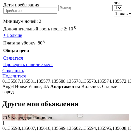
чел.
Даты пребывания
Минимум ночей:
2
€
Дополнительный гость после 2:
10
+ Больше
€
Плата за уборку:
80
Общая цена
Связаться
Проверить наличие мест
Сохранить
Поделиться
0,135587,135581,135577,135588,135578,135573,135574,135572,1
Angel House Vilnius, 4A
Апартаменты
Вильнюс, Старый
город
Другие мои объявления
€
70
Календарь обновлён
1
0,135598,135607,135616,135599,135602,135594,135595,135608,1