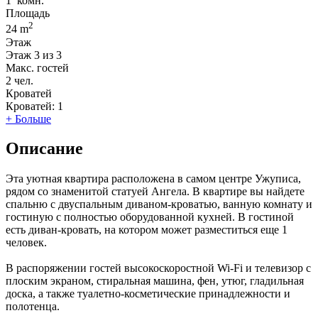
1
комн.
Площадь
2
24 m
Этаж
Этаж
3 из 3
Макс. гостей
2
чел.
Кроватей
Кроватей:
1
+ Больше
Описание
Эта уютная квартира расположена в самом центре Ужуписа,
рядом со знаменитой статуей Ангела. В квартире вы найдете
спальню с двуспальным диваном-кроватью, ванную комнату и
гостиную с полностью оборудованной кухней. В гостиной
есть диван-кровать, на котором может разместиться еще 1
человек.
В распоряжении гостей высокоскоростной Wi-Fi и телевизор с
плоским экраном, стиральная машина, фен, утюг, гладильная
доска, а также туалетно-косметические принадлежности и
полотенца.