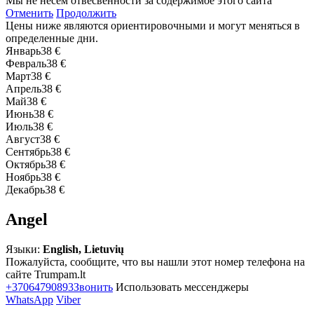
Мы не несём отвесвенности за содержимое этого сайта
Отменить
Продолжить
Цены ниже являются ориентировочными и могут меняться в
определенные дни.
Январь
38 €
Февраль
38 €
Март
38 €
Апрель
38 €
Май
38 €
Июнь
38 €
Июль
38 €
Август
38 €
Сентябрь
38 €
Октябрь
38 €
Ноябрь
38 €
Декабрь
38 €
Angel
Языки:
English, Lietuvių
Пожалуйста, сообщите, что вы нашли этот номер телефона на
сайте Trumpam.lt
+37064790893
Звонить
Использовать мессенджеры
WhatsApp
Viber