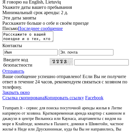
Я говорю на
English, Lietuvių
Укажите даты вашего пребывания
Минимальный срок аренды: 2 д.
Эти даты заняты
Расскажите больше о себе и своём приезде
Письмо
Последнее сообщение
Контакты
Введите код
безопастности
Отправить
Ваше сообщение успешно отправлено! Если Вы не получите
ответ в течение 24 часов, рекомендуем связаться с хозяном по
телефону.
Закрыть окно
Ссылка скопирована
Копировать ссылку
Facebook
Trumpam.lt - сервис для поиска посуточной аренды жилья в Литве
напрямую от хозяина. Кратковременная аренда квартир с камином и
джакузи в центре Вильнюса или Каунаса, апартаменты с видом на
море в Клайпеде, комнаты в Паланге, домики в Швянтойи, частное
жильё в Ниде или Друскининкае, куда бы Вы не направились, Вы