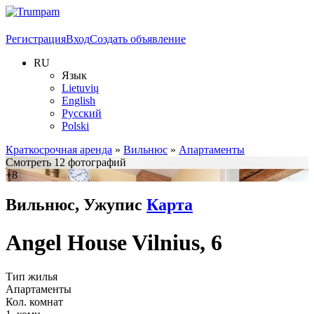
Регистрация
Вход
Создать объявление
RU
Язык
Lietuvių
English
Русский
Polski
Краткосрочная аренда
»
Вильнюс
»
Апартаменты
Смотреть 12 фотографий
+8
Вильнюс, Ужупис
Карта
Angel House Vilnius, 6
Тип жилья
Апартаменты
Кол. комнат