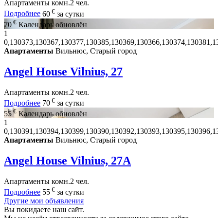
Апартаменты
комн.
2 чел.
€
Подробнее
60
за сутки
€
70
Календарь обновлён
1
0,130373,130367,130377,130385,130369,130366,130374,130381,1
Апартаменты
Вильнюс, Старый город
Angel House Vilnius, 27
Апартаменты
комн.
2 чел.
€
Подробнее
70
за сутки
€
55
Календарь обновлён
1
0,130391,130394,130399,130390,130392,130393,130395,130396,1
Апартаменты
Вильнюс, Старый город
Angel House Vilnius, 27A
Апартаменты
комн.
2 чел.
€
Подробнее
55
за сутки
Другие мои объявления
Вы покидаете наш сайт.