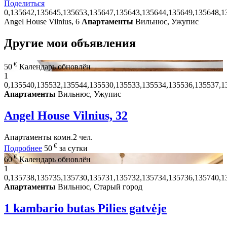
Поделиться
0,135642,135645,135653,135647,135643,135644,135649,135648,1
Angel House Vilnius, 6
Апартаменты
Вильнюс, Ужупис
Другие мои объявления
€
50
Календарь обновлён
1
0,135540,135532,135544,135530,135533,135534,135536,135537,1
Апартаменты
Вильнюс, Ужупис
Angel House Vilnius, 32
Апартаменты
комн.
2 чел.
€
Подробнее
50
за сутки
€
60
Календарь обновлён
1
0,135738,135735,135730,135731,135732,135734,135736,135740,1
Апартаменты
Вильнюс, Старый город
1 kambario butas Pilies gatvėje