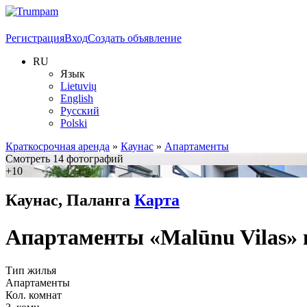
Регистрация
Вход
Создать объявление
RU
Язык
Lietuvių
English
Русский
Polski
Краткосрочная аренда
»
Каунас
»
Апартаменты
Смотреть 14 фотографий
+10
Каунас, Паланга
Карта
Апартаменты «Malūnu Vilas» 
Тип жилья
Апартаменты
Кол. комнат