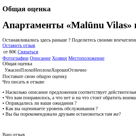
Общая оценка
Апартаменты «Malūnu Vilas» 
Останавливались здесь раньше ? Поделитесь своими впечатлен
Оставить отзыв
от 80€
Связаться
Фотографии
Описание
Хозяин
Местоположение
Общая оценка
Ужасно
Плохо
Неплохо
Хорошо
Отлично
Поставьте свою общую оценку
Что писать в отзыве
• Насколько описание предложения соответствует действитель
• Что вам понравилось, а что нет и на что стоит обратить вним
• Оправдались ли ваши ожидания ?
• Как вы оцениваете уровень обслуживания ?
• Вы бы порекомендовали друзьям остановиться там же?
Ваш отзыв