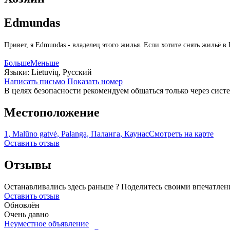
Edmundas
Привет, я Edmundas - владелец этого жилья. Если хотите снять жильё 
Больше
Меньше
Языки:
Lietuvių, Русский
Написать письмо
Показать номер
В целях безопасности рекомендуем общаться только через сист
Местоположение
1, Malūno gatvė, Palanga, Паланга, Каунас
Смотреть на карте
Оставить отзыв
Отзывы
Останавливались здесь раньше ? Поделитесь своими впечатлен
Оставить отзыв
Обновлён
Очень давно
Неуместное объявление