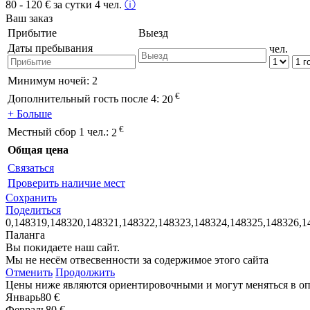
80 - 120
€
за сутки 4 чел.
ⓘ
Ваш заказ
Прибытие
Выезд
Даты пребывания
чел.
Минимум ночей:
2
€
Дополнительный гость после 4:
20
+ Больше
€
Местный сбор 1 чел.:
2
Общая цена
Связаться
Проверить наличие мест
Сохранить
Поделиться
0,148319,148320,148321,148322,148323,148324,148325,148326,1
Паланга
Вы покидаете наш сайт.
Мы не несём отвесвенности за содержимое этого сайта
Отменить
Продолжить
Цены ниже являются ориентировочными и могут меняться в о
Январь
80 €
Февраль
80 €