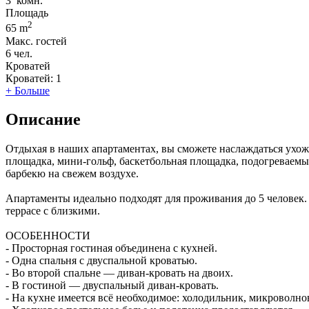
3
комн.
Площадь
2
65 m
Макс. гостей
6
чел.
Кроватей
Кроватей:
1
+ Больше
Описание
Отдыхая в наших апартаментах, вы сможете наслаждаться ухоже
площадка, мини-гольф, баскетбольная площадка, подогреваемый
барбекю на свежем воздухе.
Апартаменты идеально подходят для проживания до 5 человек.
террасе с близкими.
ОСОБЕННОСТИ
- Просторная гостиная объединена с кухней.
- Одна спальня с двуспальной кроватью.
- Во второй спальне — диван-кровать на двоих.
- В гостиной — двуспальный диван-кровать.
- На кухне имеется всё необходимое: холодильник, микроволно