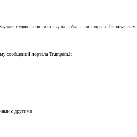
в Каунасе, с удовольствием отвечу на любые ваши вопросы. Связаться с
ему сообщений портала Trumpam.lt
иями с другими