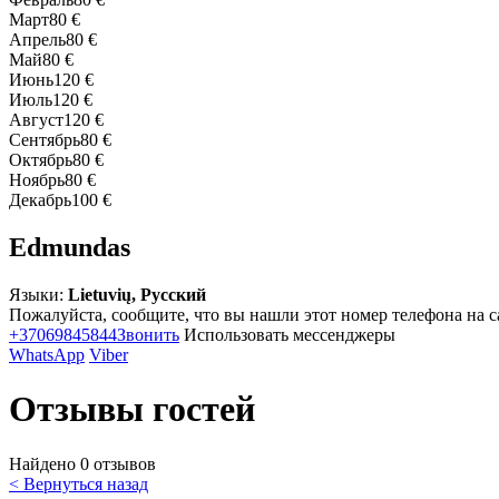
Март
80 €
Апрель
80 €
Май
80 €
Июнь
120 €
Июль
120 €
Август
120 €
Сентябрь
80 €
Октябрь
80 €
Ноябрь
80 €
Декабрь
100 €
Edmundas
Языки:
Lietuvių, Русский
Пожалуйста, сообщите, что вы нашли этот номер телефона на с
+37069845844
Звонить
Использовать мессенджеры
WhatsApp
Viber
Отзывы гостей
Найдено 0 отзывов
< Вернуться назад