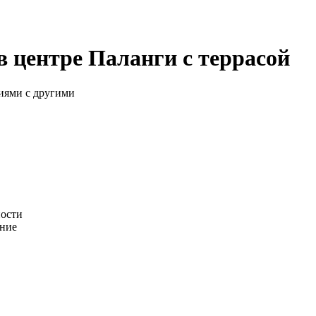
в центре Паланги с террасой
иями с другими
ности
ание