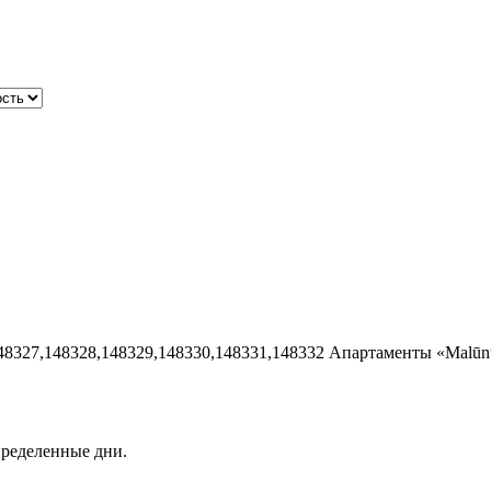
48327,148328,148329,148330,148331,148332
Апартаменты «Malūnu
пределенные дни.