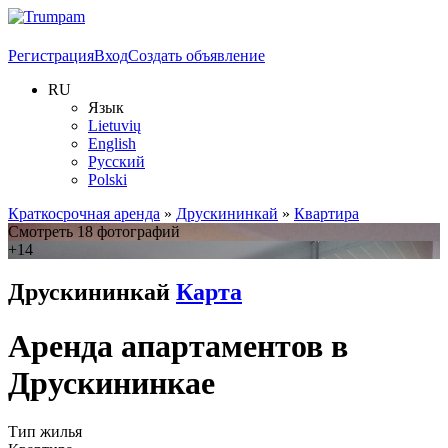
Регистрация
Вход
Создать объявление
RU
Язык
Lietuvių
English
Русский
Polski
Краткосрочная аренда
»
Друскининкай
»
Квартира
Смотреть 18 фотографий
+14
Друскининкай
Карта
Аренда апартаментов в
Друскининкае
Тип жилья