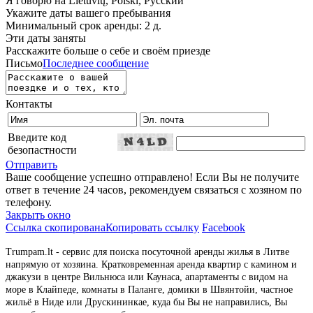
Я говорю на
Lietuvių, Polski, Русский
Укажите даты вашего пребывания
Минимальный срок аренды: 2 д.
Эти даты заняты
Расскажите больше о себе и своём приезде
Письмо
Последнее сообщение
Контакты
Введите код
безопастности
Отправить
Ваше сообщение успешно отправлено! Если Вы не получите
ответ в течение 24 часов, рекомендуем связаться с хозяном по
телефону.
Закрыть окно
Ссылка скопирована
Копировать ссылку
Facebook
Trumpam.lt - сервис для поиска посуточной аренды жилья в Литве
напрямую от хозяина. Кратковременная аренда квартир с камином и
джакузи в центре Вильнюса или Каунаса, апартаменты с видом на
море в Клайпеде, комнаты в Паланге, домики в Швянтойи, частное
жильё в Ниде или Друскининкае, куда бы Вы не направились, Вы