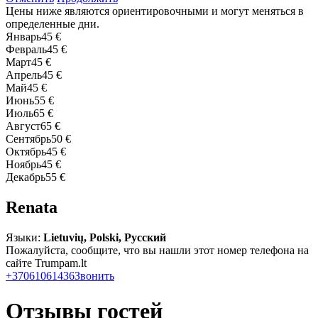
Цены ниже являются ориентировочными и могут меняться в
определенные дни.
Январь
45 €
Февраль
45 €
Март
45 €
Апрель
45 €
Май
45 €
Июнь
55 €
Июль
65 €
Август
65 €
Сентябрь
50 €
Октябрь
45 €
Ноябрь
45 €
Декабрь
55 €
Renata
Языки:
Lietuvių, Polski, Русский
Пожалуйста, сообщите, что вы нашли этот номер телефона на
сайте Trumpam.lt
+37061061436
Звонить
Отзывы гостей