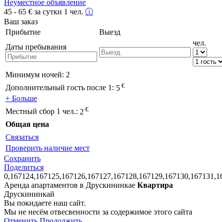
Неуместное объявление
45 - 65
€
за сутки 1 чел.
ⓘ
Ваш заказ
Прибытие
Выезд
чел.
Даты пребывания
Минимум ночей:
2
€
Дополнительный гость после 1:
5
+ Больше
€
Местный сбор 1 чел.:
2
Общая цена
Связаться
Проверить наличие мест
Сохранить
Поделиться
0,167124,167125,167126,167127,167128,167129,167130,167131,1
Аренда апартаментов в Друскининкае
Квартира
Друскининкай
Вы покидаете наш сайт.
Мы не несём отвесвенности за содержимое этого сайта
Отменить
Продолжить