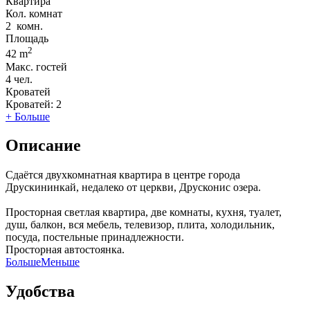
Квартира
Кол. комнат
2
комн.
Площадь
2
42 m
Макс. гостей
4
чел.
Кроватей
Кроватей:
2
+ Больше
Описание
Сдаётся двухкомнатная квартира в центре города
Друскининкай, недалеко от церкви, Друсконис озера.
Просторная светлая квартира, две комнаты, кухня, туалет,
душ, балкон, вся мебель, телевизор, плита, холодильник,
посуда, постельные принадлежности.
Просторная автостоянка.
Больше
Меньше
Удобства