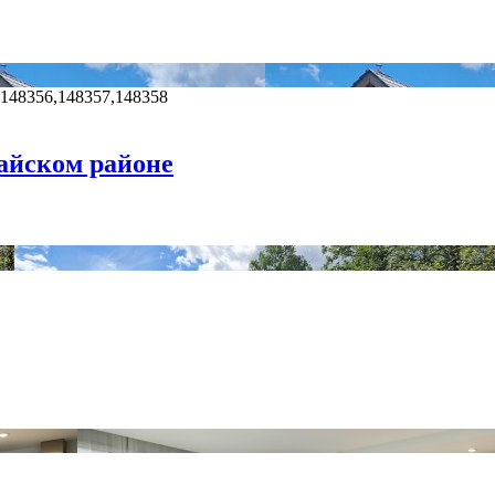
,148356,148357,148358
кайском районе