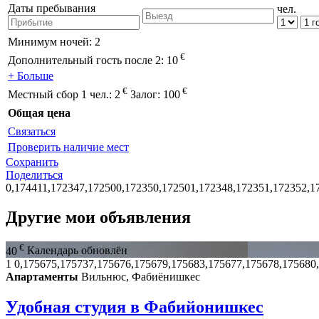
Даты пребывания
чел.
Минимум ночей:
2
€
Дополнительный гость после 2:
10
+ Больше
€
€
Местный сбор 1 чел.:
2
Залог:
100
Общая цена
Связаться
Проверить наличие мест
Сохранить
Поделиться
0,174411,172347,172500,172350,172501,172348,172351,172352,1
Другие мои объявления
€
40
Календарь обновлён
1
0,175675,175737,175676,175679,175683,175677,175678,175680
Апартаменты
Вильнюс, Фабиёнишкес
Удобная студия в Фабийонишкес