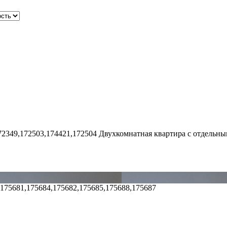
72349,172503,174421,172504
Двухкомнатная квартира с отдельны
,175681,175684,175682,175685,175688,175687