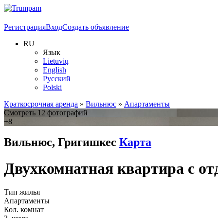
Регистрация
Вход
Создать объявление
RU
Язык
Lietuvių
English
Русский
Polski
Краткосрочная аренда
»
Вильнюс
»
Апартаменты
Смотреть 12 фотографий
+8
Вильнюс, Григишкес
Карта
Двухкомнатная квартира с о
Тип жилья
Апартаменты
Кол. комнат