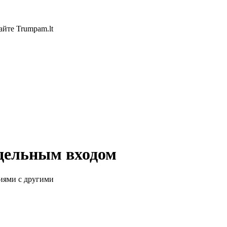
айте Trumpam.lt
тдельным входом
иями с другими