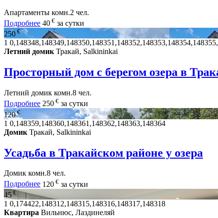
Апартаменты
комн.
2 чел.
€
Подробнее
40
за сутки
€
250
1
0,148348,148349,148350,148351,148352,148353,148354,148355
Летний домик
Тракай, Salkininkai
Просторный дом с берегом озера в Тра
Летний домик
комн.
8 чел.
€
Подробнее
250
за сутки
€
120
1
0,148359,148360,148361,148362,148363,148364
Домик
Тракай, Salkininkai
Усадьба в Тракайском районе у озера
Домик
комн.
8 чел.
€
Подробнее
120
за сутки
€
45
1
0,174422,148312,148315,148316,148317,148318
Квартира
Вильнюс, Лаздинеляй