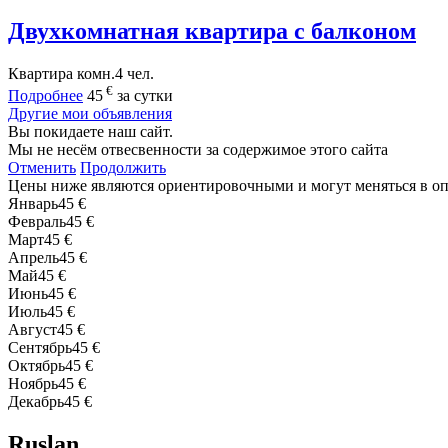
Двухкомнатная квартира с балконом
Квартира
комн.
4 чел.
€
Подробнее
45
за сутки
Другие мои объявления
Вы покидаете наш сайт.
Мы не несём отвесвенности за содержимое этого сайта
Отменить
Продолжить
Цены ниже являются ориентировочными и могут меняться в о
Январь
45 €
Февраль
45 €
Март
45 €
Апрель
45 €
Май
45 €
Июнь
45 €
Июль
45 €
Август
45 €
Сентябрь
45 €
Октябрь
45 €
Ноябрь
45 €
Декабрь
45 €
Ruslan