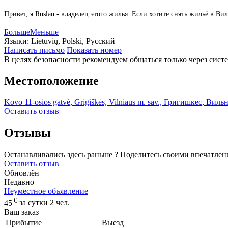
Привет, я Ruslan - владелец этого жилья. Если хотите снять жильё в 
Больше
Меньше
Языки:
Lietuvių, Polski, Русский
Написать письмо
Показать номер
В целях безопасности рекомендуем общаться только через сист
Местоположение
Kovo 11-osios gatvė, Grigiškės, Vilniaus m. sav., Григишкес, Виль
Оставить отзыв
Отзывы
Останавливались здесь раньше ? Поделитесь своими впечатлен
Оставить отзыв
Обновлён
Недавно
Неуместное объявление
€
45
за сутки 2 чел.
Ваш заказ
Прибытие
Выезд