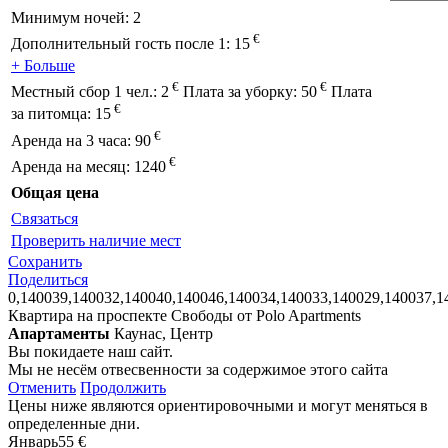
Минимум ночей:
2
€
Дополнительный гость после 1:
15
+ Больше
€
€
Местный сбор 1 чел.:
2
Плата за уборку:
50
Плата
€
за питомца:
15
€
Аренда на 3 часа:
90
€
Аренда на месяц:
1240
Общая цена
Связаться
Проверить наличие мест
Сохранить
Поделиться
0,140039,140032,140040,140046,140034,140033,140029,140037,1
Квартира на проспекте Свободы от Polo Apartments
Апартаменты
Каунас, Центр
Вы покидаете наш сайт.
Мы не несём отвесвенности за содержимое этого сайта
Отменить
Продолжить
Цены ниже являются ориентировочными и могут меняться в
определенные дни.
Январь
55 €