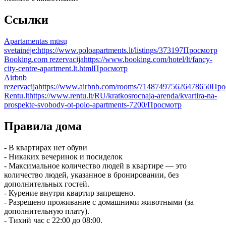
Ссылки
Apartamentas mūsų
svetainėje:
https://www.poloapartments.lt/listings/373197
Просмотр
Booking.com rezervacija
https://www.booking.com/hotel/lt/fancy-
city-centre-apartment.lt.html
Просмотр
Airbnb
rezervacija
https://www.airbnb.com/rooms/714874975626478650
Про
Rentu.lt
https://www.rentu.lt/RU/kratkosrocnaja-arenda/kvartira-na-
prospekte-svobody-ot-polo-apartments-7200/
Просмотр
Правила дома
- В квартирах нет обуви
- Никаких вечеринок и посиделок
- Максимальное количество людей в квартире — это
количество людей, указанное в бронировании, без
дополнительных гостей.
- Курение внутри квартир запрещено.
- Разрешено проживание с домашними животными (за
дополнительную плату).
- Тихий час с 22:00 до 08:00.