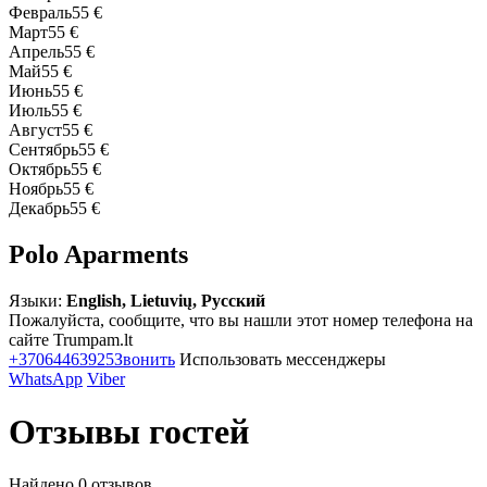
Февраль
55 €
Март
55 €
Апрель
55 €
Май
55 €
Июнь
55 €
Июль
55 €
Август
55 €
Сентябрь
55 €
Октябрь
55 €
Ноябрь
55 €
Декабрь
55 €
Polo Aparments
Языки:
English, Lietuvių, Русский
Пожалуйста, сообщите, что вы нашли этот номер телефона на
сайте Trumpam.lt
+37064463925
Звонить
Использовать мессенджеры
WhatsApp
Viber
Отзывы гостей
Найдено 0 отзывов