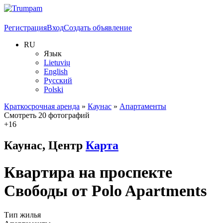
Регистрация
Вход
Создать объявление
RU
Язык
Lietuvių
English
Русский
Polski
Краткосрочная аренда
»
Каунас
»
Апартаменты
Смотреть 20 фотографий
+16
Каунас, Центр
Карта
Квартира на проспекте
Свободы от Polo Apartments
Тип жилья