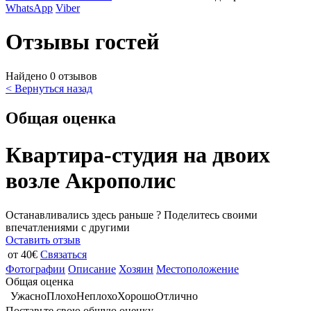
WhatsApp
Viber
Отзывы гостей
Найдено 0 отзывов
< Вернуться назад
Общая оценка
Квартира-студия на двоих
возле Акрополис
Останавливались здесь раньше ? Поделитесь своими
впечатлениями с другими
Оставить отзыв
от 40€
Связаться
Фотографии
Описание
Хозяин
Местоположение
Общая оценка
Ужасно
Плохо
Неплохо
Хорошо
Отлично
Поставьте свою общую оценку