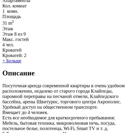
Апартаменты
Кол. комнат
1
комн.
Площадь
2
31 m
Этаж
Этаж
8 из 9
Макс. гостей
4
чел.
Кроватей
Кроватей:
2
+ Больше
Описание
Посуточная аренда современной квартиры в очень удобном
расположении, недалеко от старого города Клайпеды,
паромной переправы на песчаной отмели, Клайпедского
бассейна, арены Швитурис, торгового центра Акрополис.
Удобный доступ на общественном транспорте.
Вмещает до 4 человек.
Есть все необходимое для краткосрочного пребывания:
Мебель, бытовая техника, микроволновая печь, посуда,
постельное белье, полотенца, Wi-Fi, Smart TV и т. д.