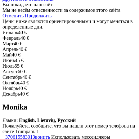
Вы покидаете наш сайт.
Мы не несём отвесвенности за содержимое этого сайта
Отменить
Продолжить
Цены ниже являются ориентировочными и могут меняться в
определенные дни.
Январь
40 €
Февраль
40 €
Март
40 €
Апрель
40 €
Май
40 €
Июнь
45 €
Июль
55 €
Август
60 €
Сентябрь
40 €
Октябрь
40 €
Ноябрь
40 €
Декабрь
40 €
Monika
Языки:
English, Lietuvių, Русский
Пожалуйста, сообщите, что вы нашли этот номер телефона на
сайте Trumpam.lt
+37061558301
Звонить
Использовать мессенджеры