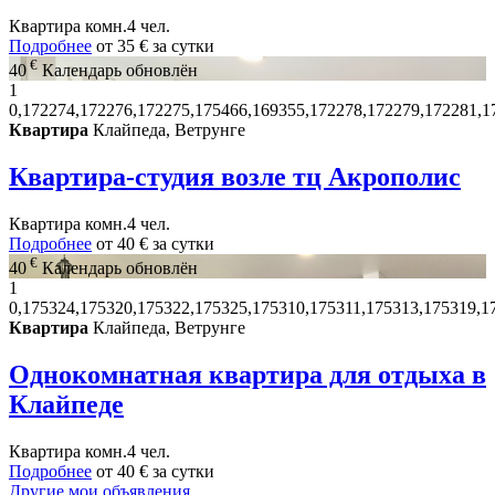
Квартира
комн.
4 чел.
Подробнее
от
35 €
за сутки
€
40
Календарь обновлён
1
0,172274,172276,172275,175466,169355,172278,172279,172281,1
Квартира
Клайпеда, Ветрунге
Квартира-студия возле тц Акрополис
Квартира
комн.
4 чел.
Подробнее
от
40 €
за сутки
€
40
Календарь обновлён
1
0,175324,175320,175322,175325,175310,175311,175313,175319,1
Квартира
Клайпеда, Ветрунге
Однокомнатная квартира для отдыха в
Клайпеде
Квартира
комн.
4 чел.
Подробнее
от
40 €
за сутки
Другие мои объявления