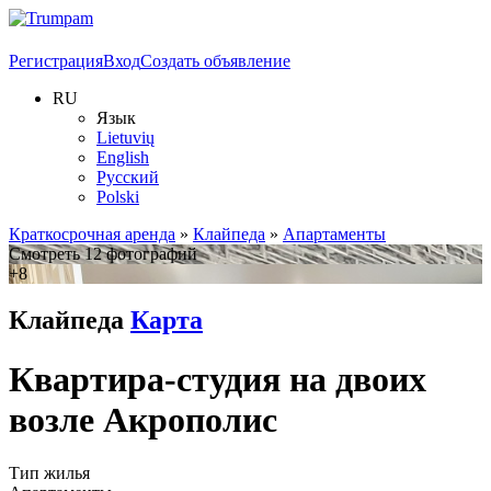
Регистрация
Вход
Создать объявление
RU
Язык
Lietuvių
English
Русский
Polski
Краткосрочная аренда
»
Клайпеда
»
Апартаменты
Смотреть 12 фотографий
+8
Клайпеда
Карта
Квартира-студия на двоих
возле Акрополис
Тип жилья