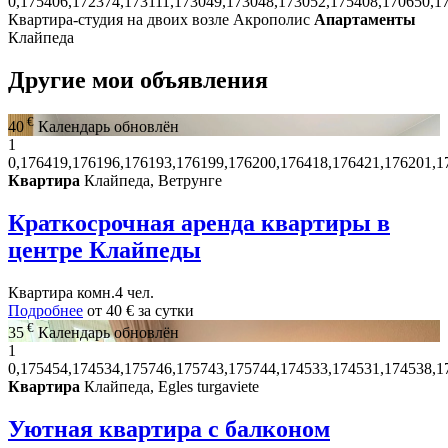
0,175406,172374,173111,173049,173048,173052,175408,170650,1
Квартира-студия на двоих возле Акрополис
Апартаменты
Клайпеда
Другие мои объявления
€
40
Календарь обновлён
1
0,176419,176196,176193,176199,176200,176418,176421,176201,1
Квартира
Клайпеда, Ветрунге
Краткосрочная аренда квартиры в
центре Клайпеды
Квартира
комн.
4 чел.
Подробнее
от
40 €
за сутки
€
35
Календарь обновлён
1
0,175454,174534,175746,175743,175744,174533,174531,174538,1
Квартира
Клайпеда, Egles turgaviete
Уютная квартира с балконом