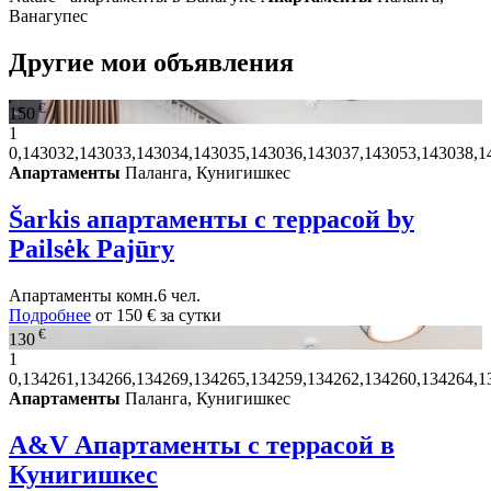
Ванагупес
Другие мои объявления
€
150
1
0,143032,143033,143034,143035,143036,143037,143053,143038,1
Апартаменты
Паланга, Кунигишкес
Šarkis апартаменты с террасой by
Pailsėk Pajūry
Апартаменты
комн.
6 чел.
Подробнее
от
150 €
за сутки
€
130
1
0,134261,134266,134269,134265,134259,134262,134260,134264,1
Апартаменты
Паланга, Кунигишкес
A&V Апартаменты с террасой в
Кунигишкес