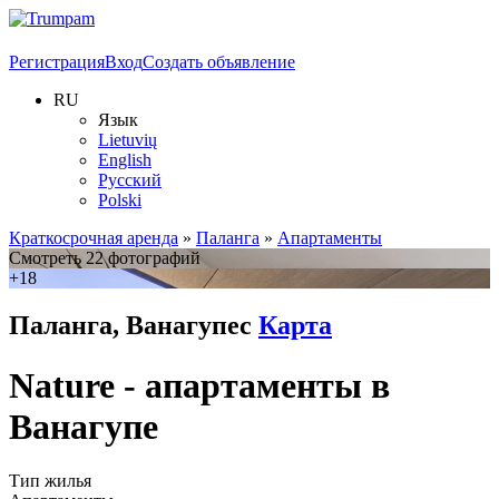
Регистрация
Вход
Создать объявление
RU
Язык
Lietuvių
English
Русский
Polski
Краткосрочная аренда
»
Паланга
»
Апартаменты
Смотреть 22 фотографий
+18
Паланга, Ванагупес
Карта
Nature - апартаменты в
Ванагупе
Тип жилья