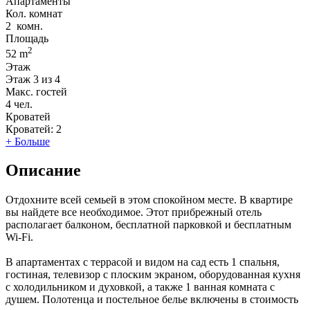
Апартаменты
Кол. комнат
2
комн.
Площадь
2
52 m
Этаж
Этаж
3 из 4
Макс. гостей
4
чел.
Кроватей
Кроватей:
2
+ Больше
Описание
Отдохните всей семьей в этом спокойном месте. В квартире
вы найдете все необходимое. Этот прибрежный отель
располагает балконом, бесплатной парковкой и бесплатным
Wi-Fi.
В апартаментах с террасой и видом на сад есть 1 спальня,
гостиная, телевизор с плоским экраном, оборудованная кухня
с холодильником и духовкой, а также 1 ванная комната с
душем. Полотенца и постельное белье включены в стоимость