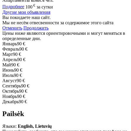
Апартаменты
комн.
4 чел.
€
Подробнее
100
за сутки
Другие мои объявления
Вы покидаете наш сайт.
Мы не несём отвесвенности за содержимое этого сайта
Отменить
Продолжить
Цены ниже являются ориентировочными и могут меняться в
определенные дни.
Январь
90 €
Февраль
90 €
Март
90 €
Апрель
90 €
Май
90 €
Июнь
90 €
Июль
90 €
Август
90 €
Сентябрь
90 €
Октябрь
90 €
Ноябрь
90 €
Декабрь
90 €
Pailsėk
Языки:
English, Lietuvių