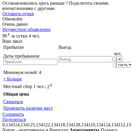
Останавливались здесь раньше ? Поделитесь своими
впечатлениями с другими
Оставить отзыв
Обновлён
Очень давно
Неуместное объявление
€
90
за сутки 4 чел.
Ваш заказ
Прибытие
Выезд
чел.
Даты пребывания
Минимум ночей:
4
+ Больше
€
Местный сбор 1 чел.:
2
Общая цена
Связаться
Проверить наличие мест
Сохранить
Поделиться
0,134114,134125,134122,134118,134128,134110,134124,134112,1
Nature - апартаменты в Ванагупе
Апартаменты
Паланга,