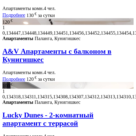
Апартаменты
комн.
4 чел.
€
Подробнее
130
за сутки
€
120
1
0,134447,134448,134449,134451,134456,134452,134455,134454,1
Апартаменты
Паланга, Кунигишкес
A&V Апартаменты с балконом в
Кунигишкес
Апартаменты
комн.
4 чел.
€
Подробнее
120
за сутки
€
100
1
0,134318,134311,134315,134308,134307,134312,134313,134310,1
Апартаменты
Паланга, Кунигишкес
Lucky Dunes - 2-комнатный
апартамент с террасой