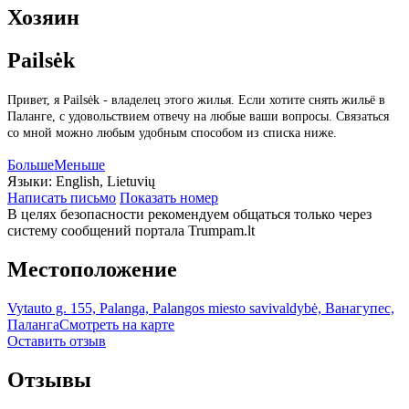
Хозяин
Pailsėk
Привет, я Pailsėk - владелец этого жилья. Если хотите снять жильё в
Паланге, с удовольствием отвечу на любые ваши вопросы. Связаться
со мной можно любым удобным способом из списка ниже.
Больше
Меньше
Языки:
English, Lietuvių
Написать письмо
Показать номер
В целях безопасности рекомендуем общаться только через
систему сообщений портала Trumpam.lt
Местоположение
Vytauto g. 155, Palanga, Palangos miesto savivaldybė, Ванагупес,
Паланга
Смотреть на карте
Оставить отзыв
Отзывы