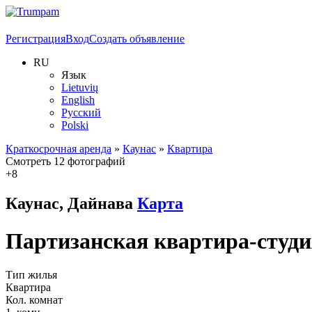
Регистрация
Вход
Создать объявление
RU
Язык
Lietuvių
English
Русский
Polski
Краткосрочная аренда
»
Каунас
»
Квартира
Смотреть 12 фотографий
+8
Каунас, Дайнава
Карта
Партизанская квартира-студ
Тип жилья
Квартира
Кол. комнат