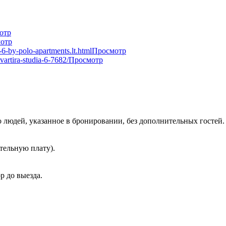
отр
отр
-6-by-polo-apartments.lt.html
Просмотр
vartira-studia-6-7682/
Просмотр
 людей, указанное в бронировании, без дополнительных гостей.
тельную плату).
р до выезда.