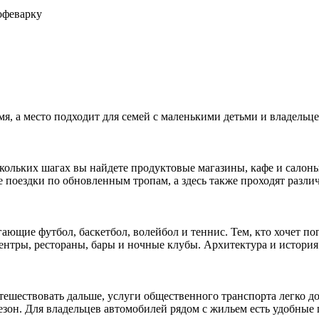
офеварку
мя, а место подходит для семей с маленькими детьми и владель
ескольких шагах вы найдете продуктовые магазины, кафе и салон
 поездки по обновленным тропам, а здесь также проходят разли
щие футбол, баскетбол, волейбол и теннис. Тем, кто хочет погр
центры, рестораны, бары и ночные клубы. Архитектура и история
утешествовать дальше, услуги общественного транспорта легко 
зон. Для владельцев автомобилей рядом с жильем есть удобные 