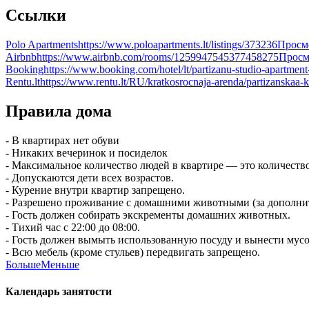
Ссылки
Polo Apartments
https://www.poloapartments.lt/listings/373236
Просм
Airbnb
https://www.airbnb.com/rooms/1259947545377458275
Просм
Booking
https://www.booking.com/hotel/lt/partizanu-studio-apartment
Rentu.lt
https://www.rentu.lt/RU/kratkosrocnaja-arenda/partizanskaa-k
Правила дома
- В квартирах нет обуви
- Никаких вечеринок и посиделок
- Максимальное количество людей в квартире — это количество
- Допускаются дети всех возрастов.
- Курение внутри квартир запрещено.
- Разрешено проживание с домашними животными (за дополни
- Гость должен собирать экскременты домашних животных.
- Тихий час с 22:00 до 08:00.
- Гость должен вымыть использованную посуду и вынести мусо
- Всю мебель (кроме стульев) передвигать запрещено.
Больше
Меньше
Календарь занятости