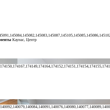
45091,145084,145082,145083,145087,145105,145085,145086,14510
менты
Каунас, Центр
,174150,174167,174149,174164,174152,174151,174154,174155,174
,140092,140079,140084,140091,140076,140080,140077,140089,140