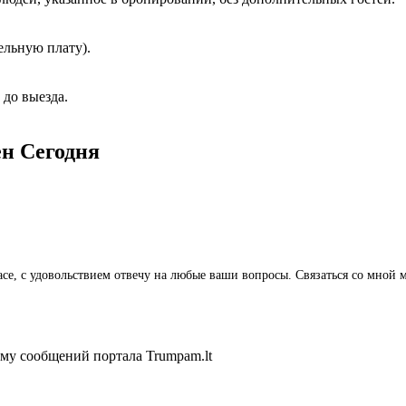
льную плату).
до выезда.
ён
Сегодня
аунасе, с удовольствием отвечу на любые ваши вопросы. Связаться со мн
ему сообщений портала Trumpam.lt