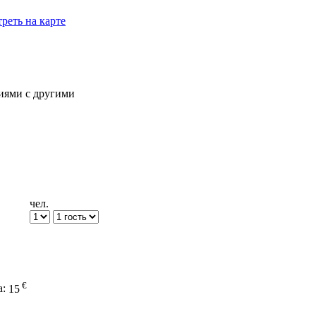
реть на карте
иями с другими
чел.
€
а:
15