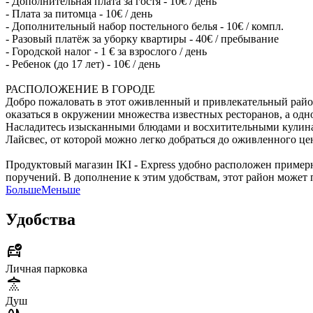
- Дополнительная плата за гостя - 10€ / день
- Плата за питомца - 10€ / день
- Дополнительный набор постельного белья - 10€ / компл.
- Разовый платёж за уборку квартиры - 40€ / пребывание
- Городской налог - 1 € за взрослого / день
- Ребенок (до 17 лет) - 10€ / день
РАСПОЛОЖЕНИЕ В ГОРОДЕ
Добро пожаловать в этот оживленный и привлекательный район,
оказаться в окружении множества известных ресторанов, а одно
Насладитесь изысканными блюдами и восхитительными кулинарн
Лайсвес, от которой можно легко добраться до оживленного цен
Продуктовый магазин IKI - Express удобно расположен пример
поручений. В дополнение к этим удобствам, этот район может
Больше
Меньше
Удобства
Личная парковка
Душ