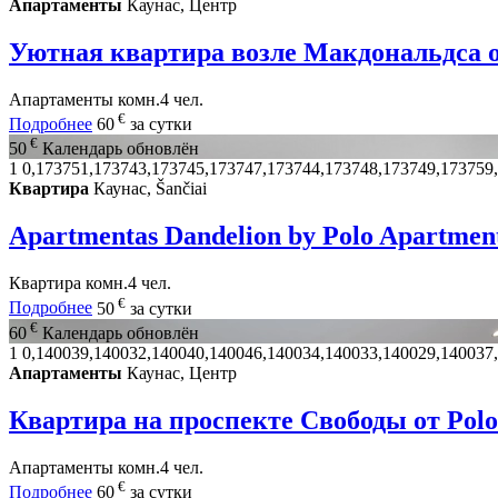
Апартаменты
Каунас, Центр
Уютная квартира возле Макдональдса о
Апартаменты
комн.
4 чел.
€
Подробнее
60
за сутки
€
50
Календарь обновлён
1
0,173751,173743,173745,173747,173744,173748,173749,173759
Квартира
Каунас, Šančiai
Apartmentas Dandelion by Polo Apartmen
Квартира
комн.
4 чел.
€
Подробнее
50
за сутки
€
60
Календарь обновлён
1
0,140039,140032,140040,140046,140034,140033,140029,140037
Апартаменты
Каунас, Центр
Квартира на проспекте Свободы от Polo
Апартаменты
комн.
4 чел.
€
Подробнее
60
за сутки