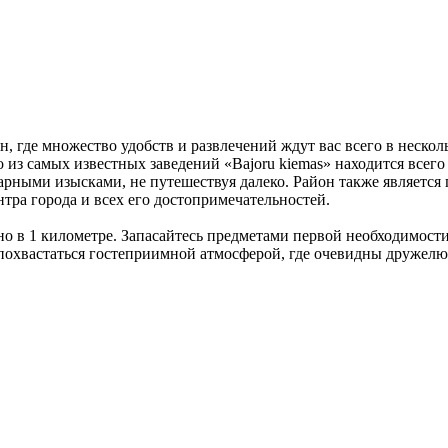
 где множество удобств и развлечений ждут вас всего в нескол
 из самых известных заведений «Bajoru kiemas» находится всего 
ыми изысками, не путешествуя далеко. Район также является п
тра города и всех его достопримечательностей.
но в 1 километре. Запасайтесь предметами первой необходимост
 похвастаться гостеприимной атмосферой, где очевидны дружелю