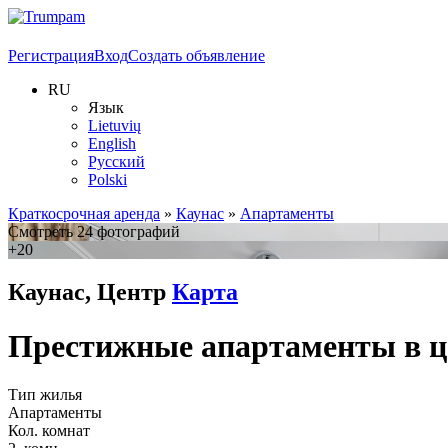
Регистрация
Вход
Создать объявление
RU
Язык
Lietuvių
English
Русский
Polski
Краткосрочная аренда
»
Каунас
»
Апартаменты
Смотреть 24 фотографий
+20
Каунас, Центр
Карта
Престижные апартаменты в це
Тип жилья
Апартаменты
Кол. комнат