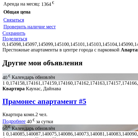
€
Аренда на месяц:
1364
Общая цена
Связаться
Проверить наличие мест
Сохранить
Поделиться
0,145098,145097,145099,145100,145101,145103,145104,145090,1
Престижные апартаменты в центре города с парковкой
Апарта
Другие мои объявления
€
40
Календарь обновлён
1
0,174158,174161,174159,174160,174162,174163,174157,174166
Квартира
Каунас, Дайнава
Прамонес апартамент #5
Квартира
комн.
2 чел.
€
Подробнее
40
за сутки
€
60
Календарь обновлён
1
0,140085,140087,140075,140086,140073,140081,140083,140090