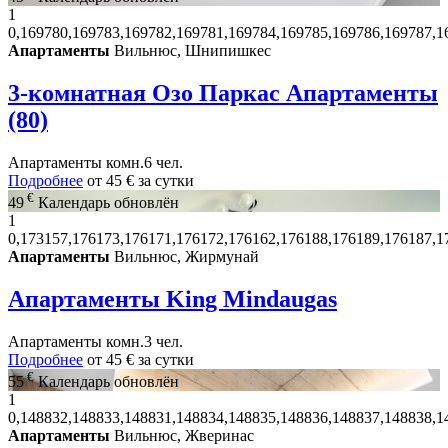
1
0,169780,169783,169782,169781,169784,169785,169786,169787,1
Апартаменты
Вильнюс, Шнипишкес
3-комнатная Озо Паркас Апартаменты
(80)
Апартаменты
комн.
6 чел.
Подробнее
от
45 €
за сутки
€
49
Календарь обновлён
1
0,173157,176173,176171,176172,176162,176188,176189,176187,1
Апартаменты
Вильнюс, Жирмунай
Апартаменты King Mindaugas
Апартаменты
комн.
3 чел.
Подробнее
от
45 €
за сутки
€
55
Календарь обновлён
1
0,148832,148833,148831,148834,148835,148836,148837,148838,1
Апартаменты
Вильнюс, Жверинас