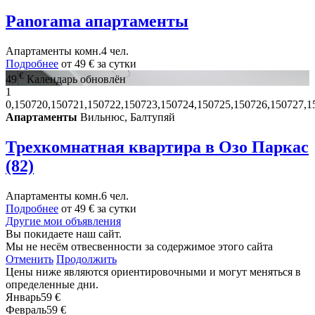
Panorama апартаменты
Апартаменты
комн.
4 чел.
Подробнее
от
49 €
за сутки
€
49
Календарь обновлён
1
0,150720,150721,150722,150723,150724,150725,150726,150727,1
Апартаменты
Вильнюс, Балтупяй
Трехкомнатная квартира в Озо Паркас
(82)
Апартаменты
комн.
6 чел.
Подробнее
от
49 €
за сутки
Другие мои объявления
Вы покидаете наш сайт.
Мы не несём отвесвенности за содержимое этого сайта
Отменить
Продолжить
Цены ниже являются ориентировочными и могут меняться в
определенные дни.
Январь
59 €
Февраль
59 €