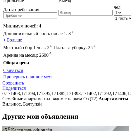
Прибытие
Выезд
чел.
Даты пребывания
Минимум ночей:
4
€
Дополнительный гость после 1:
8
+ Больше
€
€
Местный сбор 1 чел.:
2
Плата за уборку:
25
€
Аренда на месяц:
2600
Общая цена
Связаться
Проверить наличие мест
Сохранить
Поделиться
0,171403,171394,171395,171385,171393,171402,171392,171406,1
Семейные апартаменты рядом с парком Оз (72)
Апартаменты
Вильнюс, Балтупяй
Другие мои объявления
€
45
Календарь обновлён