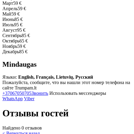
Март
59 €
Апрель
59 €
Май
59 €
Июнь
85 €
Июль
95 €
Август
95 €
Сентябрь
85 €
Октябрь
65 €
Ноябрь
59 €
Декабрь
85 €
Mindaugas
Языки:
English, Français, Lietuvių, Русский
Пожалуйста, сообщите, что вы нашли этот номер телефона на
сайте Trumpam.lt
+37067050705
Звонить
Использовать мессенджеры
WhatsApp
Viber
Отзывы гостей
Найдено 0 отзывов
< Вернуться назад