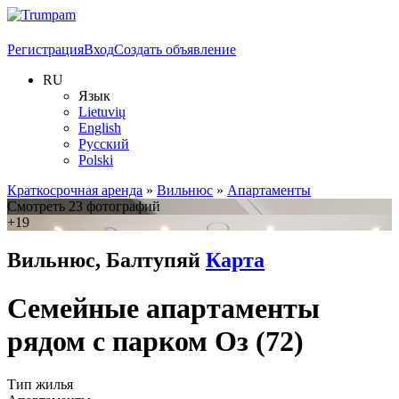
Регистрация
Вход
Создать объявление
RU
Язык
Lietuvių
English
Русский
Polski
Краткосрочная аренда
»
Вильнюс
»
Апартаменты
Смотреть 23 фотографий
+19
Вильнюс, Балтупяй
Карта
Семейные апартаменты
рядом с парком Оз (72)
Тип жилья