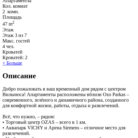
Апартаменты
Кол. комнат
2
комн.
Площадь
2
47 m
Этаж
Этаж
3 из 7
Макс. гостей
4
чел.
Кроватей
Кроватей:
2
+ Больше
Описание
Добро пожаловать в ваш временный дом рядом с центром
Вильнюса! Апартаменты расположены вблизи Ozo Parkas –
современного, зелёного и динамичного района, созданного
для комфортной жизни, работы, отдыха и развлечений.
Всё, что нужно, – рядом:
• Торговый центр OZAS – всего в 1 км.
• Аквапарк VICHY и Арена Siemens – отличное место для
развлечений.