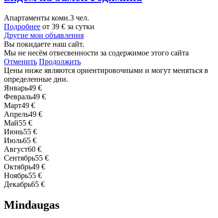
Апартаменты
комн.
3 чел.
Подробнее
от
39 €
за сутки
Другие мои объявления
Вы покидаете наш сайт.
Мы не несём отвесвенности за содержимое этого сайта
Отменить
Продолжить
Цены ниже являются ориентировочными и могут меняться в
определенные дни.
Январь
49 €
Февраль
49 €
Март
49 €
Апрель
49 €
Май
55 €
Июнь
55 €
Июль
65 €
Август
60 €
Сентябрь
55 €
Октябрь
49 €
Ноябрь
55 €
Декабрь
65 €
Mindaugas