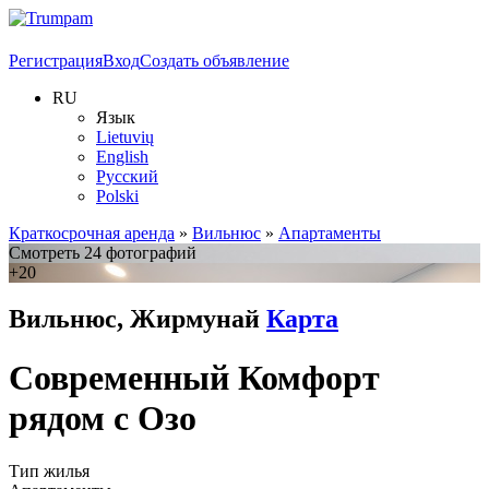
Регистрация
Вход
Создать объявление
RU
Язык
Lietuvių
English
Русский
Polski
Краткосрочная аренда
»
Вильнюс
»
Апартаменты
Смотреть 24 фотографий
+20
Вильнюс, Жирмунай
Карта
Современный Комфорт
рядом с Озo
Тип жилья