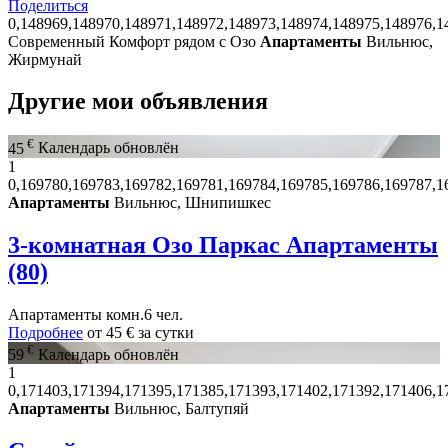
Поделиться
0,148969,148970,148971,148972,148973,148974,148975,148976,1
Современный Комфорт рядом с Озo
Апартаменты
Вильнюс,
Жирмунай
Другие мои объявления
€
45
Календарь обновлён
1
0,169780,169783,169782,169781,169784,169785,169786,169787,1
Апартаменты
Вильнюс, Шнипишкес
3-комнатная Озо Паркас Апартаменты
(80)
Апартаменты
комн.
6 чел.
Подробнее
от
45 €
за сутки
€
59
Календарь обновлён
1
0,171403,171394,171395,171385,171393,171402,171392,171406,1
Апартаменты
Вильнюс, Балтупяй