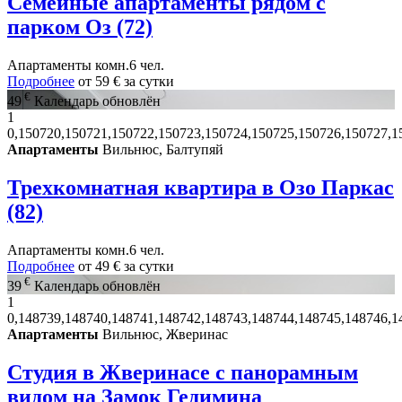
Семейные апартаменты рядом с
парком Оз (72)
Апартаменты
комн.
6 чел.
Подробнее
от
59 €
за сутки
€
49
Календарь обновлён
1
0,150720,150721,150722,150723,150724,150725,150726,150727,1
Апартаменты
Вильнюс, Балтупяй
Трехкомнатная квартира в Озо Паркас
(82)
Апартаменты
комн.
6 чел.
Подробнее
от
49 €
за сутки
€
39
Календарь обновлён
1
0,148739,148740,148741,148742,148743,148744,148745,148746,1
Апартаменты
Вильнюс, Жверинас
Студия в Жверинасе с панорамным
видом на Замок Гедимина