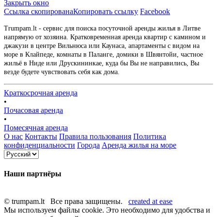
Закрыть окно
Ссылка скопирована
Копировать ссылку
Facebook
Trumpam.lt - сервис для поиска посуточной аренды жилья в Литве
напрямую от хозяина. Кратковременная аренда квартир с камином и
джакузи в центре Вильнюса или Каунаса, апартаменты с видом на
море в Клайпеде, комнаты в Паланге, домики в Швянтойи, частное
жильё в Ниде или Друскининкае, куда бы Вы не направились, Вы
везде будете чувствовать себя как дома.
Краткосрочная аренда
•
Почасовая аренда
•
Помесячная аренда
О нас
Контакты
Правила пользования
Политика
конфиденциальности
Города
Аренда жилья на море
Наши партнёры
© trumpam.lt Все права защищены.
created at ease
Мы используем файлы cookie. Это необходимо для удобства и