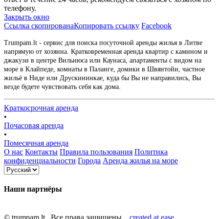
телефону.
Закрыть окно
Ссылка скопирована
Копировать ссылку
Facebook
Trumpam.lt - сервис для поиска посуточной аренды жилья в Литве
напрямую от хозяина. Кратковременная аренда квартир с камином и
джакузи в центре Вильнюса или Каунаса, апартаменты с видом на
море в Клайпеде, комнаты в Паланге, домики в Швянтойи, частное
жильё в Ниде или Друскининкае, куда бы Вы не направились, Вы
везде будете чувствовать себя как дома.
Краткосрочная аренда
•
Почасовая аренда
•
Помесячная аренда
О нас
Контакты
Правила пользования
Политика
конфиденциальности
Города
Аренда жилья на море
Наши партнёры
© trumpam.lt Все права защищены.
created at ease