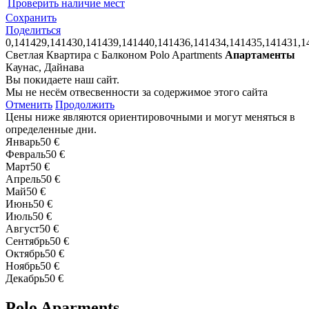
Проверить наличие мест
Сохранить
Поделиться
0,141429,141430,141439,141440,141436,141434,141435,141431,1
Светлая Квартира с Балконом Polo Apartments
Апартаменты
Каунас, Дайнава
Вы покидаете наш сайт.
Мы не несём отвесвенности за содержимое этого сайта
Отменить
Продолжить
Цены ниже являются ориентировочными и могут меняться в
определенные дни.
Январь
50 €
Февраль
50 €
Март
50 €
Апрель
50 €
Май
50 €
Июнь
50 €
Июль
50 €
Август
50 €
Сентябрь
50 €
Октябрь
50 €
Ноябрь
50 €
Декабрь
50 €
Polo Aparments