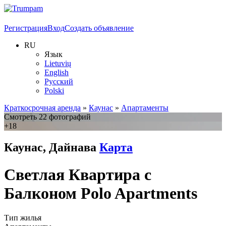
Регистрация
Вход
Создать объявление
RU
Язык
Lietuvių
English
Русский
Polski
Краткосрочная аренда
»
Каунас
»
Апартаменты
Смотреть 22 фотографий
+18
Каунас, Дайнава
Карта
Светлая Квартира с
Балконом Polo Apartments
Тип жилья