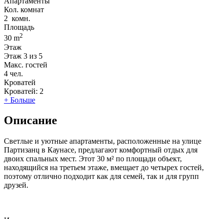
Апартаменты
Кол. комнат
2
комн.
Площадь
2
30 m
Этаж
Этаж
3 из 5
Макс. гостей
4
чел.
Кроватей
Кроватей:
2
+ Больше
Описание
Светлые и уютные апартаменты, расположенные на улице
Партизанų в Каунасе, предлагают комфортный отдых для
двоих спальных мест. Этот 30 м² по площади объект,
находящийся на третьем этаже, вмещает до четырех гостей,
поэтому отлично подходит как для семей, так и для групп
друзей.