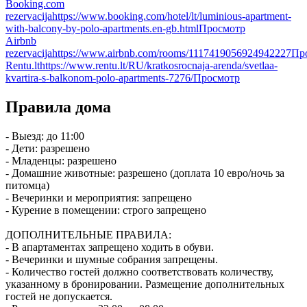
Booking.com
rezervacija
https://www.booking.com/hotel/lt/luminious-apartment-
with-balcony-by-polo-apartments.en-gb.html
Просмотр
Airbnb
rezervacija
https://www.airbnb.com/rooms/1117419056924942227
Пр
Rentu.lt
https://www.rentu.lt/RU/kratkosrocnaja-arenda/svetlaa-
kvartira-s-balkonom-polo-apartments-7276/
Просмотр
Правила дома
- Выезд: до 11:00
- Дети: разрешено
- Младенцы: разрешено
- Домашние животные: разрешено (доплата 10 евро/ночь за
питомца)
- Вечеринки и мероприятия: запрещено
- Курение в помещении: строго запрещено
ДОПОЛНИТЕЛЬНЫЕ ПРАВИЛА:
- В апартаментах запрещено ходить в обуви.
- Вечеринки и шумные собрания запрещены.
- Количество гостей должно соответствовать количеству,
указанному в бронировании. Размещение дополнительных
гостей не допускается.