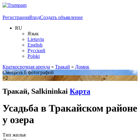
Регистрация
Вход
Создать объявление
RU
Язык
Lietuvių
English
Русский
Polski
Краткосрочная аренда
»
Тракай
»
Домик
Смотреть 6 фотографий
+2
Тракай, Salkininkai
Карта
Усадьба в Тракайском районе
у озера
Тип жилья