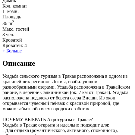
Домик
Кол. комнат
1
комн.
Площадь
2
36 m
Макс. гостей
8
чел.
Кроватей
Кроватей:
4
+ Больше
Описание
Усадьба сельского туризма в Тракае расположена в одном из
красивейших регионов Литвы, изобилующем
разнообразными озерами. Усадьба расположена в Тракайском
районе, в деревне Салкининкай (ок. 7 км от Тракая). Усадьба
расположена недалеко от берега озера Виеши. Из окон
открывается чудесный пейзаж с красивой природой, где
можно забыть обо всех городских заботах.
ПОЧЕМУ ВЫБРАТЬ Агротуризм в Тракае?
Усадьба в Тракае открыта и идеально подходит для:
- Для отдыха (романтического, активного, спокойного),