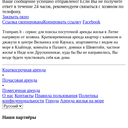
Ваше сообщение успешно отправлено! Если Вы не получите
ответ в течение 24 часов, рекомендуем связаться с хозяном по
телефону.
Закрыть окно
Ссылка скопирована
Копировать ссылку
Facebook
Trumpam.lt - сервис для поиска посуточной аренды жилья в Литве
напрямую от хозяина. Кратковременная аренда квартир с камином и
джакузи в центре Вильнюса или Каунаса, апартаменты с видом на
море в Клайпеде, комнаты в Паланге, домики в Швянтойи, частное
жильё в Ниде или Друскининкае, куда бы Вы не направились, Вы
везде будете чувствовать себя как дома.
Краткосрочная аренда
•
Почасовая аренда
•
Помесячная аренда
О нас
Контакты
Правила пользования
Политика
конфиденциальности
Города
Аренда жилья на море
Наши партнёры