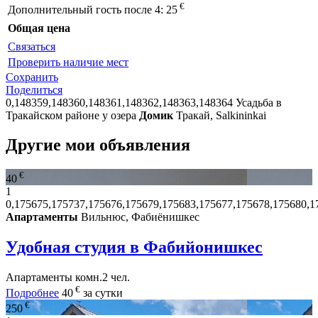
€
Дополнительный гость после 4:
25
Общая цена
Связаться
Проверить наличие мест
Сохранить
Поделиться
0,148359,148360,148361,148362,148363,148364
Усадьба в
Тракайском районе у озера
Домик
Тракай, Salkininkai
Другие мои объявления
€
40
1
0,175675,175737,175676,175679,175683,175677,175678,175680,1
Апартаменты
Вильнюс, Фабиёнишкес
Удобная студия в Фабийонишкес
Апартаменты
комн.
2 чел.
€
Подробнее
40
за сутки
€
250