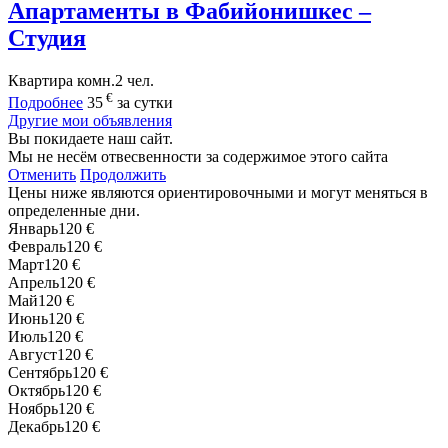
Апартаменты в Фабийонишкес –
Студия
Квартира
комн.
2 чел.
€
Подробнее
35
за сутки
Другие мои объявления
Вы покидаете наш сайт.
Мы не несём отвесвенности за содержимое этого сайта
Отменить
Продолжить
Цены ниже являются ориентировочными и могут меняться в
определенные дни.
Январь
120 €
Февраль
120 €
Март
120 €
Апрель
120 €
Май
120 €
Июнь
120 €
Июль
120 €
Август
120 €
Сентябрь
120 €
Октябрь
120 €
Ноябрь
120 €
Декабрь
120 €