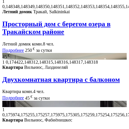
1
0,148348,148349,148350,148351,148352,148353,148354,148355,1
Летний домик
Тракай, Salkininkai
Просторный дом с берегом озера в
Тракайском районе
Летний домик
комн.
8 чел.
€
Подробнее
250
за сутки
€
45
1
0,174422,148312,148315,148316,148317,148318
Квартира
Вильнюс, Лаздинеляй
Двухкомнатная квартира с балконом
Квартира
комн.
4 чел.
€
Подробнее
45
за сутки
€
35
1
0,175974,175255,175257,175975,175305,175259,175254,175256,1
Квартира
Вильнюс, Фабиёнишкес