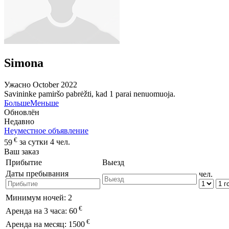
Simona
Ужасно
October 2022
Savininke pamiršo pabrėžti, kad 1 parai nenuomuoja.
Больше
Меньше
Обновлён
Недавно
Неуместное объявление
€
59
за сутки 4 чел.
Ваш заказ
Прибытие
Выезд
Даты пребывания
чел.
Минимум ночей:
2
€
Аренда на 3 часа:
60
€
Аренда на месяц:
1500