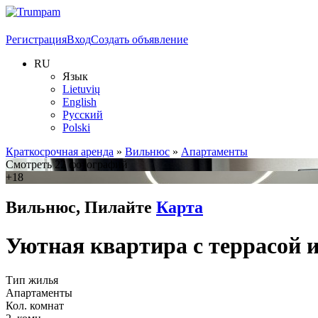
Регистрация
Вход
Создать объявление
RU
Язык
Lietuvių
English
Русский
Polski
Краткосрочная аренда
»
Вильнюс
»
Апартаменты
Смотреть 22 фотографий
+18
Вильнюс, Пилайте
Карта
Уютная квартира с террасой 
Тип жилья
Апартаменты
Кол. комнат