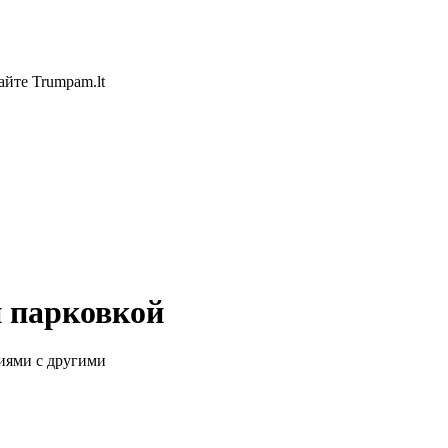
айте Trumpam.lt
и парковкой
иями с другими