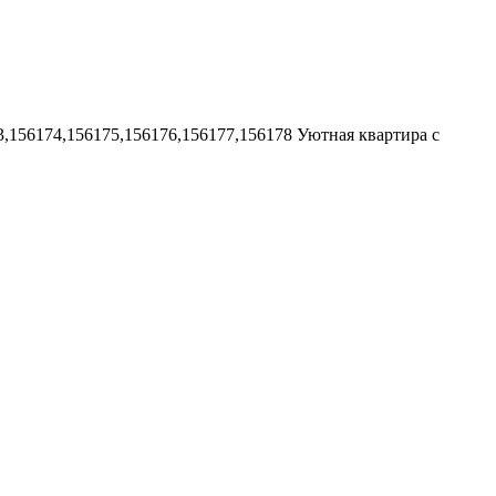
3,156174,156175,156176,156177,156178
Уютная квартира с