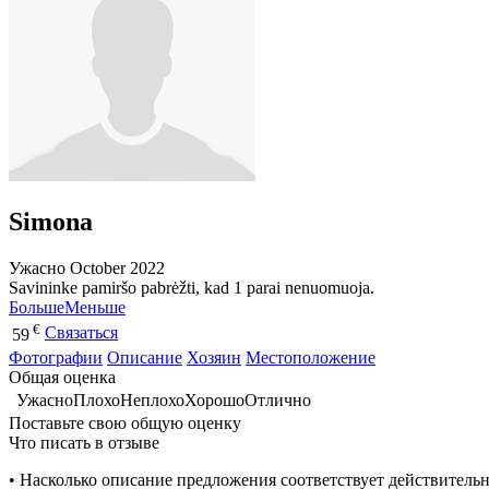
Simona
Ужасно
October 2022
Savininke pamiršo pabrėžti, kad 1 parai nenuomuoja.
Больше
Меньше
€
Связаться
59
Фотографии
Описание
Хозяин
Местоположение
Общая оценка
Ужасно
Плохо
Неплохо
Хорошо
Отлично
Поставьте свою общую оценку
Что писать в отзыве
• Насколько описание предложения соответствует действитель