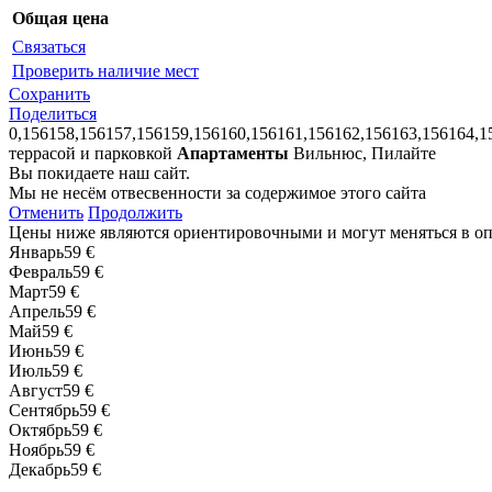
Общая цена
Связаться
Проверить наличие мест
Сохранить
Поделиться
0,156158,156157,156159,156160,156161,156162,156163,156164,1
террасой и парковкой
Апартаменты
Вильнюс, Пилайте
Вы покидаете наш сайт.
Мы не несём отвесвенности за содержимое этого сайта
Отменить
Продолжить
Цены ниже являются ориентировочными и могут меняться в о
Январь
59 €
Февраль
59 €
Март
59 €
Апрель
59 €
Май
59 €
Июнь
59 €
Июль
59 €
Август
59 €
Сентябрь
59 €
Октябрь
59 €
Ноябрь
59 €
Декабрь
59 €