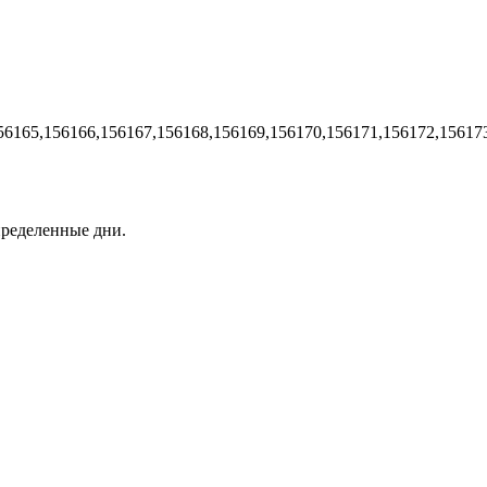
56165,156166,156167,156168,156169,156170,156171,156172,15617
пределенные дни.