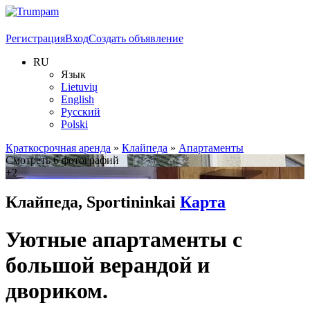
Регистрация
Вход
Создать объявление
RU
Язык
Lietuvių
English
Русский
Polski
Краткосрочная аренда
»
Клайпеда
»
Апартаменты
Смотреть 6 фотографий
+2
Клайпеда, Sportininkai
Карта
Уютные апартаменты с
большой верандой и
двориком.