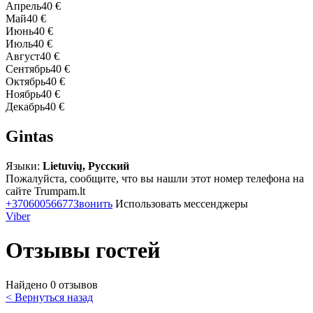
Апрель
40 €
Май
40 €
Июнь
40 €
Июль
40 €
Август
40 €
Сентябрь
40 €
Октябрь
40 €
Ноябрь
40 €
Декабрь
40 €
Gintas
Языки:
Lietuvių, Русский
Пожалуйста, сообщите, что вы нашли этот номер телефона на
сайте Trumpam.lt
+37060056677
Звонить
Использовать мессенджеры
Viber
Отзывы гостей
Найдено 0 отзывов
< Вернуться назад