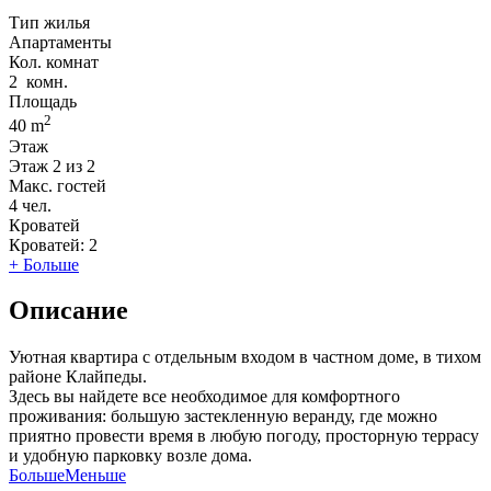
Тип жилья
Апартаменты
Кол. комнат
2
комн.
Площадь
2
40 m
Этаж
Этаж
2 из 2
Макс. гостей
4
чел.
Кроватей
Кроватей:
2
+ Больше
Описание
Уютная квартира с отдельным входом в частном доме, в тихом
районе Клайпеды.
Здесь вы найдете все необходимое для комфортного
проживания: большую застекленную веранду, где можно
приятно провести время в любую погоду, просторную террасу
и удобную парковку возле дома.
Больше
Меньше