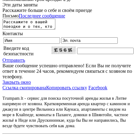
Эти даты заняты
Расскажите больше о себе и своём приезде
Письмо
Последнее сообщение
Контакты
Введите код
безопастности
Отправить
Ваше сообщение успешно отправлено! Если Вы не получите
ответ в течение 24 часов, рекомендуем связаться с хозяном по
телефону.
Закрыть окно
Ссылка скопирована
Копировать ссылку
Facebook
Trumpam.lt - сервис для поиска посуточной аренды жилья в Литве
напрямую от хозяина. Кратковременная аренда квартир с камином и
джакузи в центре Вильнюса или Каунаса, апартаменты с видом на
море в Клайпеде, комнаты в Паланге, домики в Швянтойи, частное
жильё в Ниде или Друскининкае, куда бы Вы не направились, Вы
везде будете чувствовать себя как дома.