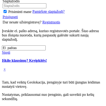
Slaptažodis
Pamiršote slaptažodį?
Prisiminti mane
Prisijungti
Dar nesate užsiregistravę?
Registruotis
Įveskite el. pašto adresą, kuriuo registravotės portale. Šiuo adresu
bus išsiųsta nuoroda, kurią paspaudę galėsite sukurti naują
slaptažodį.
Siųsti
Iškilo klausimų? Kreipkitės!
×
Tam, kad veiktų Geolokacija, įrenginyje turi būti įjungtas leidimas
nustatyti vietovę.
Nustatymas, priklausomai nuo įrenginio, gali suveikti po kelių
sekundžių.