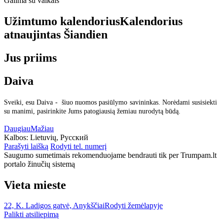
Galima su vaikais
Užimtumo kalendorius
Kalendorius
atnaujintas
Šiandien
Jus priims
Daiva
Sveiki, esu Daiva - šiuo nuomos pasiūlymo savininkas. Norėdami susisiekti
su manimi, pasirinkite Jums patogiausią žemiau nurodytą būdą.
Daugiau
Mažiau
Kalbos:
Lietuvių, Русский
Parašyti laišką
Rodyti tel. numerį
Saugumo sumetimais rekomenduojame bendrauti tik per Trumpam.lt
portalo žinučių sistemą
Vieta mieste
22, K. Ladigos gatvė, Anykščiai
Rodyti žemėlapyje
Palikti atsiliepimą