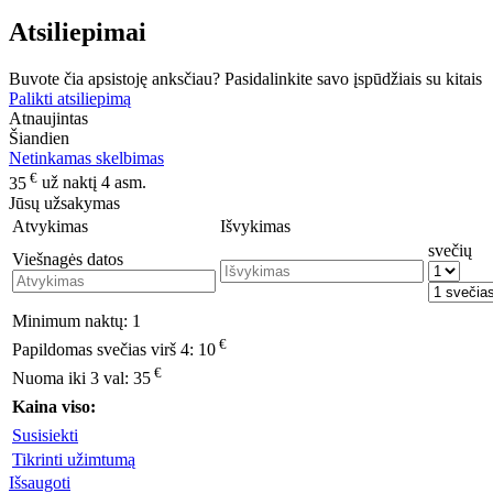
Atsiliepimai
Buvote čia apsistoję anksčiau? Pasidalinkite savo įspūdžiais su kitais
Palikti atsiliepimą
Atnaujintas
Šiandien
Netinkamas skelbimas
€
35
už naktį 4 asm.
Jūsų užsakymas
Atvykimas
Išvykimas
svečių
Viešnagės datos
Minimum naktų:
1
€
Papildomas svečias virš 4:
10
€
Nuoma iki 3 val:
35
Kaina viso:
Susisiekti
Tikrinti užimtumą
Išsaugoti