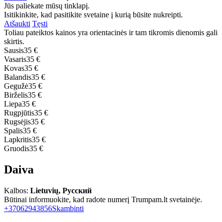
Jūs paliekate mūsų tinklapį.
Isitikinkite, kad pasitikite svetaine į kurią būsite nukreipti.
Atšaukti
Tęsti
Toliau pateiktos kainos yra orientacinės ir tam tikromis dienomis gali
skirtis.
Sausis
35 €
Vasaris
35 €
Kovas
35 €
Balandis
35 €
Gegužė
35 €
Birželis
35 €
Liepa
35 €
Rugpjūtis
35 €
Rugsėjis
35 €
Spalis
35 €
Lapkritis
35 €
Gruodis
35 €
Daiva
Kalbos:
Lietuvių, Русский
Būtinai informuokite, kad radote numerį Trumpam.lt svetainėje.
+37062943856
Skambinti