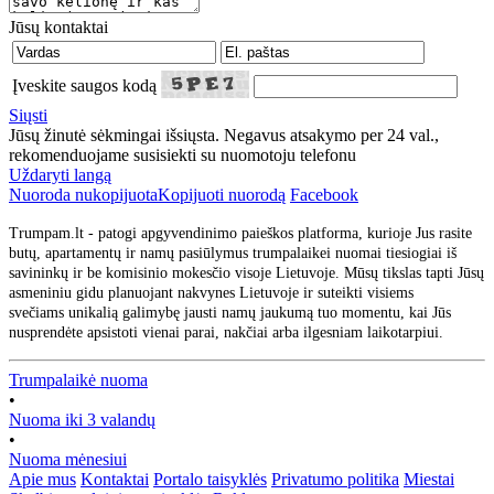
Jūsų kontaktai
Įveskite saugos kodą
Siųsti
Jūsų žinutė sėkmingai išsiųsta. Negavus atsakymo per 24 val.,
rekomenduojame susisiekti su nuomotoju telefonu
Uždaryti langą
Nuoroda nukopijuota
Kopijuoti nuorodą
Facebook
Trumpam.lt - patogi apgyvendinimo paieškos platforma, kurioje Jus rasite
butų, apartamentų ir namų pasiūlymus trumpalaikei nuomai tiesiogiai iš
savininkų ir be komisinio mokesčio visoje Lietuvoje. Mūsų tikslas tapti Jūsų
asmeniniu gidu planuojant nakvynes Lietuvoje ir suteikti visiems
svečiams unikalią galimybę jausti namų jaukumą tuo momentu, kai Jūs
nusprendėte apsistoti vienai parai, nakčiai arba ilgesniam laikotarpiui.
Trumpalaikė nuoma
•
Nuoma iki 3 valandų
•
Nuoma mėnesiui
Apie mus
Kontaktai
Portalo taisyklės
Privatumo politika
Miestai