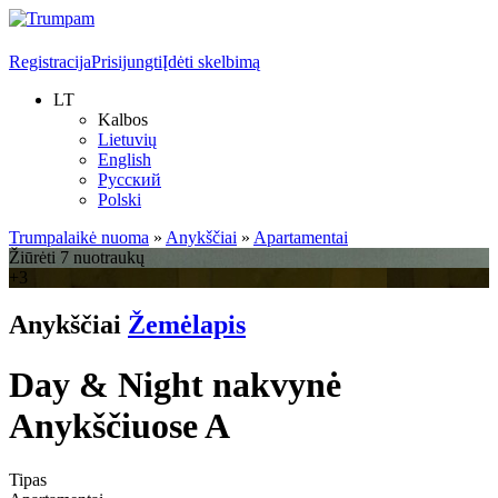
Registracija
Prisijungti
Įdėti skelbimą
LT
Kalbos
Lietuvių
English
Русский
Polski
Trumpalaikė nuoma
»
Anykščiai
»
Apartamentai
Žiūrėti 7 nuotraukų
+3
Anykščiai
Žemėlapis
Day & Night nakvynė
Anykščiuose A
Tipas