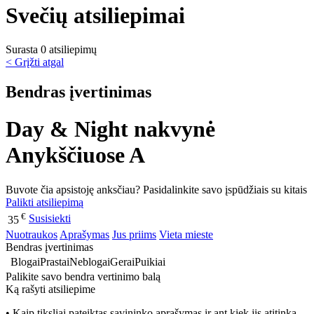
Svečių atsiliepimai
Surasta 0 atsiliepimų
< Grįžti atgal
Bendras įvertinimas
Day & Night nakvynė
Anykščiuose A
Buvote čia apsistoję anksčiau? Pasidalinkite savo įspūdžiais su kitais
Palikti atsiliepimą
€
Susisiekti
35
Nuotraukos
Aprašymas
Jus priims
Vieta mieste
Bendras įvertinimas
Blogai
Prastai
Neblogai
Gerai
Puikiai
Palikite savo bendra vertinimo balą
Ką rašyti atsiliepime
• Kaip tiksliai pateiktas savininko aprašymas ir ant kiek jis atitinka