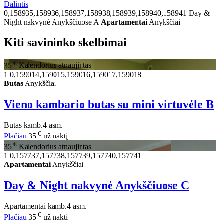
Dalintis
0,158935,158936,158937,158938,158939,158940,158941
Day &
Night nakvynė Anykščiuose A
Apartamentai
Anykščiai
Kiti savininko skelbimai
€
35
Kalendorius atnaujintas
1
0,159014,159015,159016,159017,159018
Butas
Anykščiai
Vieno kambario butas su mini virtuvėle B
Butas
kamb.
4 asm.
€
Plačiau
35
už naktį
€
35
Kalendorius atnaujintas
1
0,157737,157738,157739,157740,157741
Apartamentai
Anykščiai
Day & Night nakvynė Anykščiuose C
Apartamentai
kamb.
4 asm.
€
Plačiau
35
už naktį