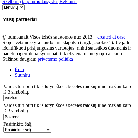
Skelbimų talpinimo taisyklės
Reklama
Mūsų partneriai
© trumpam.lt Visos teisės saugomos nuo 2013.
created at ease
Šioje svetainėje yra naudojami slapukai (angl. „cookies“). Jie gali
identifikuoti prisijungusius vartotojus, rinkti statistikos duomenis ir
padėti pagerinti naršymo patirtį kiekvienam lankytojui atskirai.
Sužinoti daugiau:
privatumo politika
Išeiti
Sutinku
Vardas turi būti tik iš lotyniškos abėcėlės raidžių ir ne mažiau kaip
iš 3 simbolių.
Vardas turi būti tik iš lotyniškos abėcėlės raidžių ir ne mažiau kaip
iš 3 simbolių.
Pasirinkite šalį