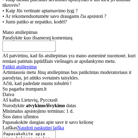
tikrovės?
• Kaip Jūs vertinate aptarnavimo lygį ?
• Ar rekomenduotumėte savo draugams čia apsistoti ?
• Jums patiko ar nepatiko, kodėl?
Mano atsiliepimas
Parašykite kuo išsamesnį komentarą
Aš patvirtinu, kad šis atsiliepimas yra mano asmeninė nuomonė, kuri
remiasi patirtais įspūdžiais viešnagės ar apsilankymo metu.
Palikti atsiliepimą
Artimiausiu metu Jūsų atsiliepimas bus patikrintas moderatoriaus ir
parodytas, jei atitiks svetainės taisykles.
Ačiū, kad padedate mums tobulėti !
Su pagarba trumpam.lt
Daiva
Aš kalbu
Lietuvių, Русский
Nurodykite
atvykimo/išvykimo
datas
Minimalus apsistojimo terminas: 1 d.
Šios datos užimtos
Papasakokite daugiau apie save ir savo kelionę
Laiškas
Naudoti paskutinį laišką