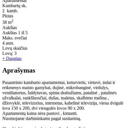
Apartamentai
Kambarių sk.
2
kamb.
Plotas
2
38 m
Aukštas
Aukštas
1 iš 5
Maks. svečiai
4
asm.
Lovų skaičius
Lovų:
3
+ Daugiau
Aprašymas
Pusantrinio kambario apartamentai, keturvietis, virtuvė, indai ir
reikmenys maisto gamybai, dujinė, mikrobanginė, virdulys,
ventiliatorius, šaldytuvas, spinta drabužiams, patalinė , patalinės
užvalkalai, rankšluosčiai, dušas, tualetas, skalbimo mašina ,
džiovyklė, televizorius, internetas, kabelinė televizija, viena dvigulė
lova 150 x 200, dvi viengulės lovos 90 x 200.
Apartamentų kaina nėra pastovi , kintanti.
Nuomojame darbininkams pagal susitarimą.