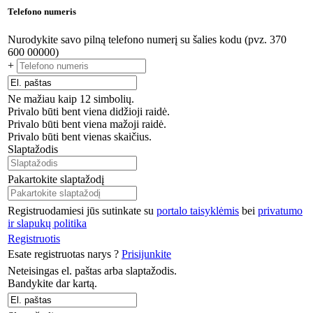
Telefono numeris
Nurodykite savo pilną telefono numerį su šalies kodu (pvz. 370
600 00000)
+
Ne mažiau kaip 12 simbolių.
Privalo būti bent viena didžioji raidė.
Privalo būti bent viena mažoji raidė.
Privalo būti bent vienas skaičius.
Slaptažodis
Pakartokite slaptažodį
Registruodamiesi jūs sutinkate su
portalo taisyklėmis
bei
privatumo
ir slapukų politika
Registruotis
Esate registruotas narys ?
Prisijunkite
Neteisingas el. paštas arba slaptažodis.
Bandykite dar kartą.