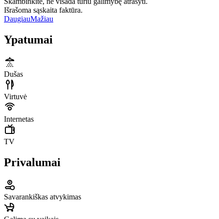
Skambinkite, ne visada turiu galimybę atrašyti.
Išrašoma sąskaita faktūra.
Daugiau
Mažiau
Ypatumai
Dušas
Virtuvė
Internetas
TV
Privalumai
Savarankiškas atvykimas