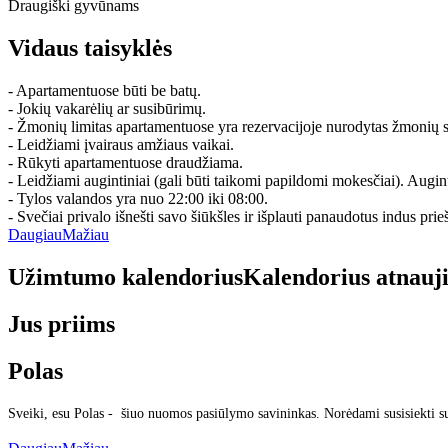
Draugiški gyvūnams
Vidaus taisyklės
- Apartamentuose būti be batų.
- Jokių vakarėlių ar susibūrimų.
- Žmonių limitas apartamentuose yra rezervacijoje nurodytas žmonių s
- Leidžiami įvairaus amžiaus vaikai.
- Rūkyti apartamentuose draudžiama.
- Leidžiami augintiniai (gali būti taikomi papildomi mokesčiai). Auginti
- Tylos valandos yra nuo 22:00 iki 08:00.
- Svečiai privalo išnešti savo šiūkšles ir išplauti panaudotus indus prie
Daugiau
Mažiau
Užimtumo kalendorius
Kalendorius atnauj
Jus priims
Polas
Sveiki, esu Polas - šiuo nuomos pasiūlymo savininkas. Norėdami susisiekti s