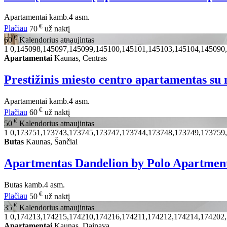
Apartamentai
kamb.
4 asm.
€
Plačiau
70
už naktį
€
60
Kalendorius atnaujintas
1
0,145098,145097,145099,145100,145101,145103,145104,145090
Apartamentai
Kaunas, Centras
Prestižinis miesto centro apartamentas s
Apartamentai
kamb.
4 asm.
€
Plačiau
60
už naktį
€
50
Kalendorius atnaujintas
1
0,173751,173743,173745,173747,173744,173748,173749,173759
Butas
Kaunas, Šančiai
Apartmentas Dandelion by Polo Apartmen
Butas
kamb.
4 asm.
€
Plačiau
50
už naktį
€
35
Kalendorius atnaujintas
1
0,174213,174215,174210,174216,174211,174212,174214,174202
Apartamentai
Kaunas, Dainava