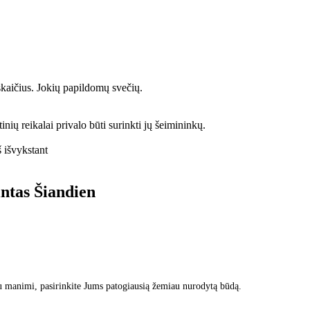
kaičius. Jokių papildomų svečių.
nių reikalai privalo būti surinkti jų šeimininkų.
š išvykstant
intas
Šiandien
u manimi, pasirinkite Jums patogiausią žemiau nurodytą būdą.