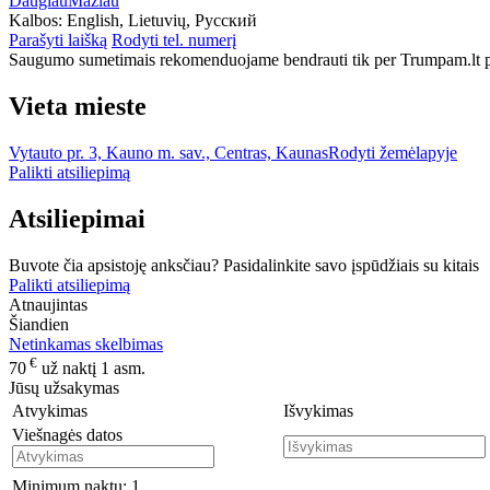
Daugiau
Mažiau
Kalbos:
English, Lietuvių, Русский
Parašyti laišką
Rodyti tel. numerį
Saugumo sumetimais rekomenduojame bendrauti tik per Trumpam.lt po
Vieta mieste
Vytauto pr. 3, Kauno m. sav., Centras, Kaunas
Rodyti žemėlapyje
Palikti atsiliepimą
Atsiliepimai
Buvote čia apsistoję anksčiau? Pasidalinkite savo įspūdžiais su kitais
Palikti atsiliepimą
Atnaujintas
Šiandien
Netinkamas skelbimas
€
70
už naktį 1 asm.
Jūsų užsakymas
Atvykimas
Išvykimas
Viešnagės datos
Minimum naktų:
1