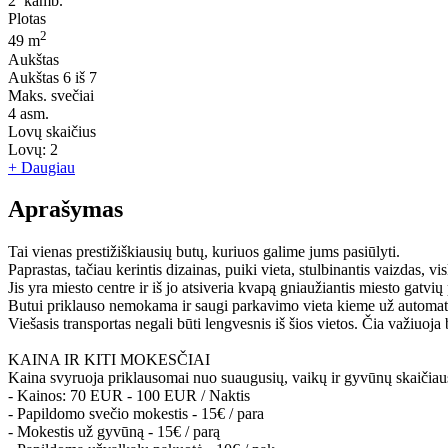
2
kamb.
Plotas
2
49 m
Aukštas
Aukštas
6 iš 7
Maks. svečiai
4
asm.
Lovų skaičius
Lovų:
2
+ Daugiau
Aprašymas
Tai vienas prestižiškiausių butų, kuriuos galime jums pasiūlyti.
Paprastas, tačiau kerintis dizainas, puiki vieta, stulbinantis vaizdas, vi
Jis yra miesto centre ir iš jo atsiveria kvapą gniaužiantis miesto gatvi
Butui priklauso nemokama ir saugi parkavimo vieta kieme už automatin
Viešasis transportas negali būti lengvesnis iš šios vietos. Čia važiuoj
KAINA IR KITI MOKESČIAI
Kaina svyruoja priklausomai nuo suaugusių, vaikų ir gyvūnų skaičiau
- Kainos: 70 EUR - 100 EUR / Naktis
- Papildomo svečio mokestis - 15€ / para
- Mokestis už gyvūną - 15€ / parą