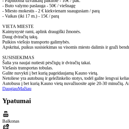
- Papildoma užvalkalų pakuotė - 10€ / pak.
- Buto valymo paslauga - 50€ / viešnagę
- Miesto mokestis - 2 € kiekvienam suaugusiam / parą
- Vaikas (iki 17 m.) - 15€ / parą
VIETA MIESTE
Kaimynystė rami, aplink draugiški žmonės.
Daug dviračių takų.
Puikios viešojo transporto galimybės.
Apskritai, puikus susisiekimas su visomis miesto dalimis ir graži ben
SUSISIEKIMAS
Šalia yra naujai nutiesti pėsčiųjų ir dviračių takai.
Viešasis transportas tobulas.
Galite nuvykti į bet kurią pageidaujamą Kauno vietą.
Netoliese yra autobusų ir geležinkelio stotys, todėl galite lengvai keliau
Autobusu į bet kurią Kauno vietą nuvažiuosite apie 20-30 minučių. A
Daugiau
Mažiau
Ypatumai
Balkonas