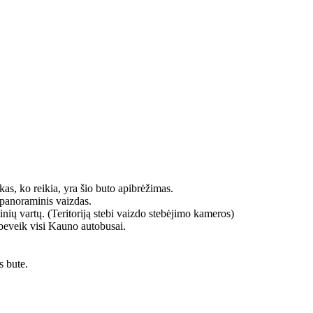
skas, ko reikia, yra šio buto apibrėžimas.
ų panoraminis vaizdas.
ių vartų. (Teritoriją stebi vaizdo stebėjimo kameros)
a beveik visi Kauno autobusai.
s bute.