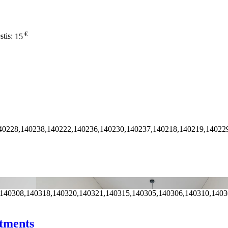
€
stis:
15
40228,140238,140222,140236,140230,140237,140218,140219,14022
,140308,140318,140320,140321,140315,140305,140306,140310,140
rtments