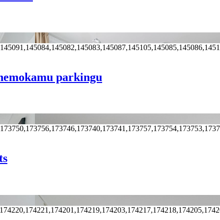
,145091,145084,145082,145083,145087,145105,145085,145086,145
u nemokamu parkingu
,173750,173756,173746,173740,173741,173757,173754,173753,173
ts
,174220,174221,174201,174219,174203,174217,174218,174205,174