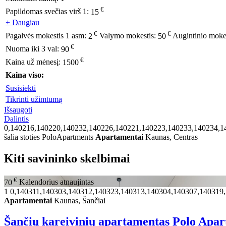
€
Papildomas svečias virš 1:
15
+ Daugiau
€
€
Pagalvės mokestis 1 asm:
2
Valymo mokestis:
50
Augintinio moke
€
Nuoma iki 3 val:
90
€
Kaina už mėnesį:
1500
Kaina viso:
Susisiekti
Tikrinti užimtumą
Išsaugoti
Dalintis
0,140216,140220,140232,140226,140221,140223,140233,140234,1
šalia stoties PoloApartments
Apartamentai
Kaunas, Centras
Kiti savininko skelbimai
€
70
Kalendorius atnaujintas
1
0,140311,140303,140312,140323,140313,140304,140307,140319
Apartamentai
Kaunas, Šančiai
Šančių kareivinių apartamentas Polo Apa