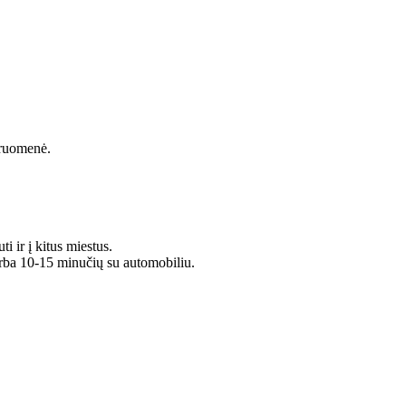
druomenė.
ti ir į kitus miestus.
rba 10-15 minučių su automobiliu.