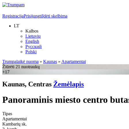
Registracija
Prisijungti
Įdėti skelbimą
LT
Kalbos
Lietuvių
English
Русский
Polski
Trumpalaikė nuoma
»
Kaunas
»
Apartamentai
Žiūrėti 21 nuotraukų
+17
Kaunas, Centras
Žemėlapis
Panoraminis miesto centro butas
Tipas
Apartamentai
Kambarių sk.