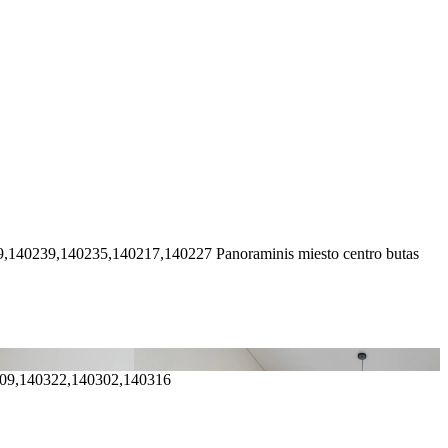
9,140239,140235,140217,140227
Panoraminis miesto centro butas
309,140322,140302,140316