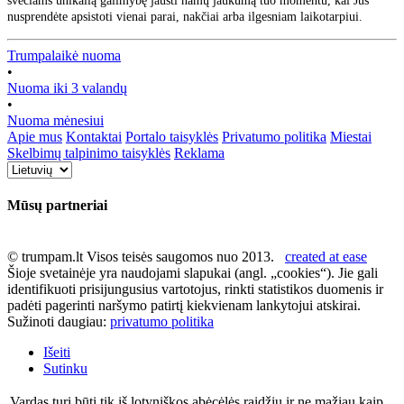
svečiams unikalią galimybę jausti namų jaukumą tuo momentu, kai Jūs
nusprendėte apsistoti vienai parai, nakčiai arba ilgesniam laikotarpiui.
Trumpalaikė nuoma
•
Nuoma iki 3 valandų
•
Nuoma mėnesiui
Apie mus
Kontaktai
Portalo taisyklės
Privatumo politika
Miestai
Skelbimų talpinimo taisyklės
Reklama
Mūsų partneriai
© trumpam.lt Visos teisės saugomos nuo 2013.
created at ease
Šioje svetainėje yra naudojami slapukai (angl. „cookies“). Jie gali
identifikuoti prisijungusius vartotojus, rinkti statistikos duomenis ir
padėti pagerinti naršymo patirtį kiekvienam lankytojui atskirai.
Sužinoti daugiau:
privatumo politika
Išeiti
Sutinku
Vardas turi būti tik iš lotyniškos abėcėlės raidžių ir ne mažiau kaip