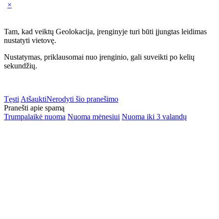
×
Tam, kad veiktų Geolokacija, įrenginyje turi būti įjungtas leidimas
nustatyti vietovę.
Nustatymas, priklausomai nuo įrenginio, gali suveikti po kelių
sekundžių.
Tęsti
Atšaukti
Nerodyti šio pranešimo
Pranešti apie spamą
Trumpalaikė nuoma
Nuoma mėnesiui
Nuoma iki 3 valandų