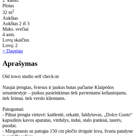
2
kamb.
Plotas
2
32 m
Aukštas
Aukštas
2 iš 3
Maks. svečiai
4
asm.
Lovų skaičius
Lovų:
2
+ Daugiau
Aprašymas
Old town studio self check-in
Naujai įrengtas, šviesus ir jaukus butas pačiame Klaipėdos
senamiestyje – puikus pasirinkimas tiek pavieniams keliautojams,
tiek šeimai. tiek verslo klientams.
Patogumai:
- Pilnai įrengta virtuvė: kaitlentė, orkaitė, šaldytuvas, „Dolce Gusto“
kapsulinis kavos aparatas, virdulys, indai, stalo įrankiai, taurės,
puodai.
- Miegamasis su patogia 150 cm pločio dvigule lova, švaria patalyne