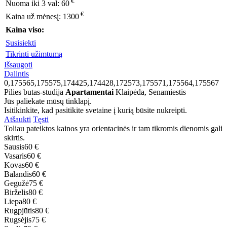
€
Nuoma iki 3 val:
60
€
Kaina už mėnesį:
1300
Kaina viso:
Susisiekti
Tikrinti užimtumą
Išsaugoti
Dalintis
0,175565,175575,174425,174428,172573,175571,175564,175567
Pilies butas-studija
Apartamentai
Klaipėda, Senamiestis
Jūs paliekate mūsų tinklapį.
Isitikinkite, kad pasitikite svetaine į kurią būsite nukreipti.
Atšaukti
Tęsti
Toliau pateiktos kainos yra orientacinės ir tam tikromis dienomis gali
skirtis.
Sausis
60 €
Vasaris
60 €
Kovas
60 €
Balandis
60 €
Gegužė
75 €
Birželis
80 €
Liepa
80 €
Rugpjūtis
80 €
Rugsėjis
75 €