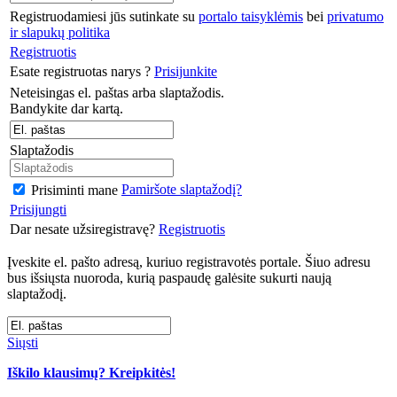
Registruodamiesi jūs sutinkate su
portalo taisyklėmis
bei
privatumo
ir slapukų politika
Registruotis
Esate registruotas narys ?
Prisijunkite
Neteisingas el. paštas arba slaptažodis.
Bandykite dar kartą.
Slaptažodis
Pamiršote slaptažodį?
Prisiminti mane
Prisijungti
Dar nesate užsiregistravę?
Registruotis
Įveskite el. pašto adresą, kuriuo registravotės portale. Šiuo adresu
bus išsiųsta nuoroda, kurią paspaudę galėsite sukurti naują
slaptažodį.
Siųsti
Iškilo klausimų? Kreipkitės!