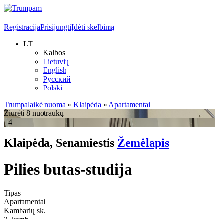
Registracija
Prisijungti
Įdėti skelbimą
LT
Kalbos
Lietuvių
English
Русский
Polski
Trumpalaikė nuoma
»
Klaipėda
»
Apartamentai
Žiūrėti 8 nuotraukų
+4
Klaipėda, Senamiestis
Žemėlapis
Pilies butas-studija
Tipas
Apartamentai
Kambarių sk.