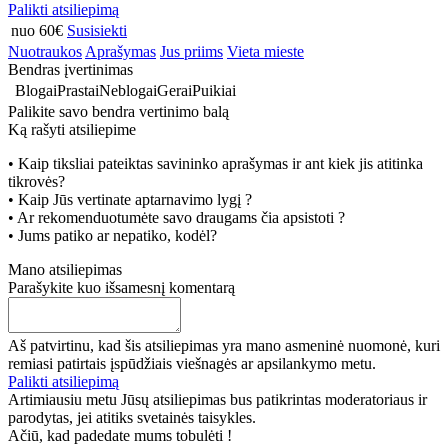
Palikti atsiliepimą
nuo 60€
Susisiekti
Nuotraukos
Aprašymas
Jus priims
Vieta mieste
Bendras įvertinimas
Blogai
Prastai
Neblogai
Gerai
Puikiai
Palikite savo bendra vertinimo balą
Ką rašyti atsiliepime
• Kaip tiksliai pateiktas savininko aprašymas ir ant kiek jis atitinka
tikrovės?
• Kaip Jūs vertinate aptarnavimo lygį ?
• Ar rekomenduotumėte savo draugams čia apsistoti ?
• Jums patiko ar nepatiko, kodėl?
Mano atsiliepimas
Parašykite kuo išsamesnį komentarą
Aš patvirtinu, kad šis atsiliepimas yra mano asmeninė nuomonė, kuri
remiasi patirtais įspūdžiais viešnagės ar apsilankymo metu.
Palikti atsiliepimą
Artimiausiu metu Jūsų atsiliepimas bus patikrintas moderatoriaus ir
parodytas, jei atitiks svetainės taisykles.
Ačiū, kad padedate mums tobulėti !