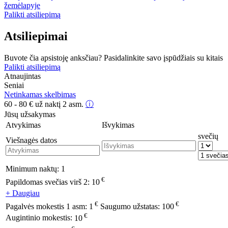
žemėlapyje
Palikti atsiliepimą
Atsiliepimai
Buvote čia apsistoję anksčiau? Pasidalinkite savo įspūdžiais su kitais
Palikti atsiliepimą
Atnaujintas
Seniai
Netinkamas skelbimas
60 - 80
€
už naktį 2 asm.
ⓘ
Jūsų užsakymas
Atvykimas
Išvykimas
svečių
Viešnagės datos
Minimum naktų:
1
€
Papildomas svečias virš 2:
10
+ Daugiau
€
€
Pagalvės mokestis 1 asm:
1
Saugumo užstatas:
100
€
Augintinio mokestis:
10