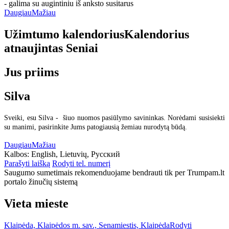
- galima su augintiniu iš anksto susitarus
Daugiau
Mažiau
Užimtumo kalendorius
Kalendorius
atnaujintas
Seniai
Jus priims
Silva
Sveiki, esu Silva - šiuo nuomos pasiūlymo savininkas. Norėdami susisiekti
su manimi, pasirinkite Jums patogiausią žemiau nurodytą būdą.
Daugiau
Mažiau
Kalbos:
English, Lietuvių, Русский
Parašyti laišką
Rodyti tel. numerį
Saugumo sumetimais rekomenduojame bendrauti tik per Trumpam.lt
portalo žinučių sistemą
Vieta mieste
Klaipėda, Klaipėdos m. sav., Senamiestis, Klaipėda
Rodyti