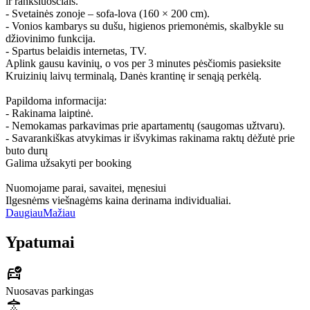
ir rankšluosčiais.
- Svetainės zonoje – sofa-lova (160 × 200 cm).
- Vonios kambarys su dušu, higienos priemonėmis, skalbykle su
džiovinimo funkcija.
- Spartus belaidis internetas, TV.
Aplink gausu kavinių, o vos per 3 minutes pėsčiomis pasieksite
Kruizinių laivų terminalą, Danės krantinę ir senąją perkėlą.
Papildoma informacija:
- Rakinama laiptinė.
- Nemokamas parkavimas prie apartamentų (saugomas užtvaru).
- Savarankiškas atvykimas ir išvykimas rakinama raktų dėžutė prie
buto durų
Galima užsakyti per booking
Nuomojame parai, savaitei, męnesiui
Ilgesnėms viešnagėms kaina derinama individualiai.
Daugiau
Mažiau
Ypatumai
Nuosavas parkingas