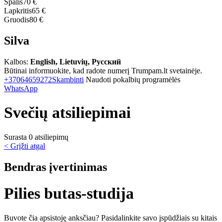
Spalis
70 €
Lapkritis
65 €
Gruodis
80 €
Silva
Kalbos:
English, Lietuvių, Русский
Būtinai informuokite, kad radote numerį Trumpam.lt svetainėje.
+37064659272
Skambinti
Naudoti pokalbių programėlės
WhatsApp
Svečių atsiliepimai
Surasta 0 atsiliepimų
< Grįžti atgal
Bendras įvertinimas
Pilies butas-studija
Buvote čia apsistoję anksčiau? Pasidalinkite savo įspūdžiais su kitais