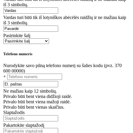
iš 3 simbolių.
Vardas turi būti tik iš lotyniškos abėcėlės raidžių ir ne mažiau kaip
iš 3 simbolių.
Pasirinkite šalį
Telefono numeris
Nurodykite savo pilną telefono numerį su šalies kodu (pvz. 370
600 00000)
+
Ne mažiau kaip 12 simbolių.
Privalo būti bent viena didžioji raidė.
Privalo būti bent viena mažoji raidė.
Privalo būti bent vienas skaičius.
Slaptažodis
Pakartokite slaptažodį