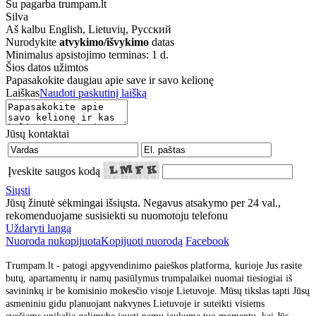
Su pagarba trumpam.lt
Silva
Aš kalbu
English, Lietuvių, Русский
Nurodykite
atvykimo/išvykimo
datas
Minimalus apsistojimo terminas: 1 d.
Šios datos užimtos
Papasakokite daugiau apie save ir savo kelionę
Laiškas
Naudoti paskutinį laišką
Jūsų kontaktai
Įveskite saugos kodą
Siųsti
Jūsų žinutė sėkmingai išsiųsta. Negavus atsakymo per 24 val.,
rekomenduojame susisiekti su nuomotoju telefonu
Uždaryti langą
Nuoroda nukopijuota
Kopijuoti nuorodą
Facebook
Trumpam.lt - patogi apgyvendinimo paieškos platforma, kurioje Jus rasite
butų, apartamentų ir namų pasiūlymus trumpalaikei nuomai tiesiogiai iš
savininkų ir be komisinio mokesčio visoje Lietuvoje. Mūsų tikslas tapti Jūsų
asmeniniu gidu planuojant nakvynes Lietuvoje ir suteikti visiems