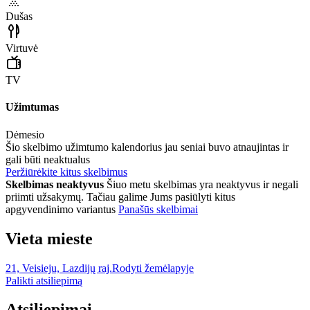
Dušas
Virtuvė
TV
Užimtumas
Dėmesio
Šio skelbimo užimtumo kalendorius jau seniai buvo atnaujintas ir
gali būti neaktualus
Peržiūrėkite kitus skelbimus
Skelbimas neaktyvus
Šiuo metu skelbimas yra neaktyvus ir negali
priimti užsakymų. Tačiau galime Jums pasiūlyti kitus
apgyvendinimo variantus
Panašūs skelbimai
Vieta mieste
21, Veisieju, Lazdijų raj.
Rodyti žemėlapyje
Palikti atsiliepimą
Atsiliepimai