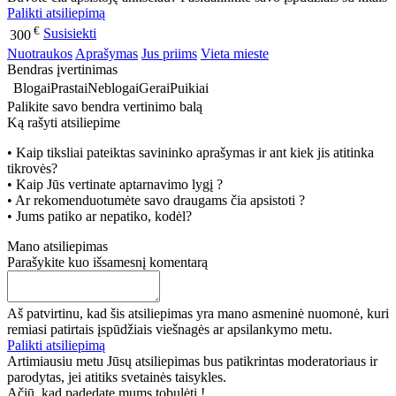
Palikti atsiliepimą
€
Susisiekti
300
Nuotraukos
Aprašymas
Jus priims
Vieta mieste
Bendras įvertinimas
Blogai
Prastai
Neblogai
Gerai
Puikiai
Palikite savo bendra vertinimo balą
Ką rašyti atsiliepime
• Kaip tiksliai pateiktas savininko aprašymas ir ant kiek jis atitinka
tikrovės?
• Kaip Jūs vertinate aptarnavimo lygį ?
• Ar rekomenduotumėte savo draugams čia apsistoti ?
• Jums patiko ar nepatiko, kodėl?
Mano atsiliepimas
Parašykite kuo išsamesnį komentarą
Aš patvirtinu, kad šis atsiliepimas yra mano asmeninė nuomonė, kuri
remiasi patirtais įspūdžiais viešnagės ar apsilankymo metu.
Palikti atsiliepimą
Artimiausiu metu Jūsų atsiliepimas bus patikrintas moderatoriaus ir
parodytas, jei atitiks svetainės taisykles.
Ačiū, kad padedate mums tobulėti !