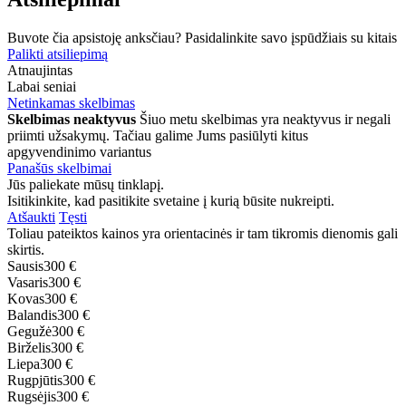
Buvote čia apsistoję anksčiau? Pasidalinkite savo įspūdžiais su kitais
Palikti atsiliepimą
Atnaujintas
Labai seniai
Netinkamas skelbimas
Skelbimas neaktyvus
Šiuo metu skelbimas yra neaktyvus ir negali
priimti užsakymų. Tačiau galime Jums pasiūlyti kitus
apgyvendinimo variantus
Panašūs skelbimai
Jūs paliekate mūsų tinklapį.
Isitikinkite, kad pasitikite svetaine į kurią būsite nukreipti.
Atšaukti
Tęsti
Toliau pateiktos kainos yra orientacinės ir tam tikromis dienomis gali
skirtis.
Sausis
300 €
Vasaris
300 €
Kovas
300 €
Balandis
300 €
Gegužė
300 €
Birželis
300 €
Liepa
300 €
Rugpjūtis
300 €
Rugsėjis
300 €