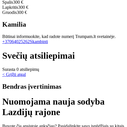
Spalis
300 €
Lapkritis
300 €
Gruodis
300 €
Kamilia
Būtinai informuokite, kad radote numerį Trumpam.lt svetainėje.
+37064025262
Skambinti
Svečių atsiliepimai
Surasta 0 atsiliepimų
< Grįžti atgal
Bendras įvertinimas
Nuomojama nauja sodyba
Lazdijų rajone
Buvote čia apsistoję anksčiau? Pasidalinkite savo įspūdžiais su kitais