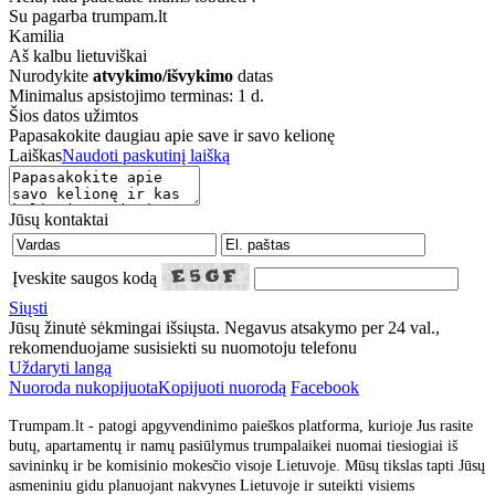
Su pagarba trumpam.lt
Kamilia
Aš kalbu
lietuviškai
Nurodykite
atvykimo/išvykimo
datas
Minimalus apsistojimo terminas: 1 d.
Šios datos užimtos
Papasakokite daugiau apie save ir savo kelionę
Laiškas
Naudoti paskutinį laišką
Jūsų kontaktai
Įveskite saugos kodą
Siųsti
Jūsų žinutė sėkmingai išsiųsta. Negavus atsakymo per 24 val.,
rekomenduojame susisiekti su nuomotoju telefonu
Uždaryti langą
Nuoroda nukopijuota
Kopijuoti nuorodą
Facebook
Trumpam.lt - patogi apgyvendinimo paieškos platforma, kurioje Jus rasite
butų, apartamentų ir namų pasiūlymus trumpalaikei nuomai tiesiogiai iš
savininkų ir be komisinio mokesčio visoje Lietuvoje. Mūsų tikslas tapti Jūsų
asmeniniu gidu planuojant nakvynes Lietuvoje ir suteikti visiems