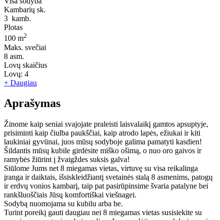
Visa sodyba
Kambarių sk.
3
kamb.
Plotas
2
100 m
Maks. svečiai
8
asm.
Lovų skaičius
Lovų:
4
+ Daugiau
Aprašymas
Žinome kaip seniai svajojate praleisti laisvalaikį gamtos apsuptyje,
prisiminti kaip čiulba paukščiai, kaip atrodo lapės, ežiukai ir kiti
laukiniai gyvūnai, juos mūsų sodyboje galima pamatyti kasdien!
Šildantis mūsų kubile girdėsite miško ošimą, o nuo oro gaivos ir
ramybės žiūrint į žvaigždes suksis galva!
Siūlome Jums net 8 miegamas vietas, virtuvę su visa reikalinga
įranga ir daiktais, išsiskleidžiantį svetainės stalą 8 asmenims, patogų
ir erdvų vonios kambarį, taip pat pasirūpinsime švaria patalyne bei
rankšluoščiais Jūsų komfortiškai viešnagei.
Sodybą nuomojama su kubilu arba be.
Turint poreikį gauti daugiau nei 8 miegamas vietas susisiekite su