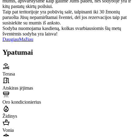
mumis, apsvarstysime kaip galime Jums padėti, nes sodyboje yra ir
kitų pastatų skirtų poilsiui.
Taip pat teritorijoje yra pobūvių salė, talpinanti iki 30 žmonių
paruošta Jūsų nepamirštamai šventei, dėl jos rezervacijos taip pat
susisiekite su mumis iš anksto.
Sodyba nuomojama kasdieną, kolkas svarbiausiomis šių metų
šventėmis sodyba yra laisva!
Daugiau
Mažiau
Ypatumai
Terasa
Atskiras įėjimas
Oro kondicionierius
Židinys
Vonia