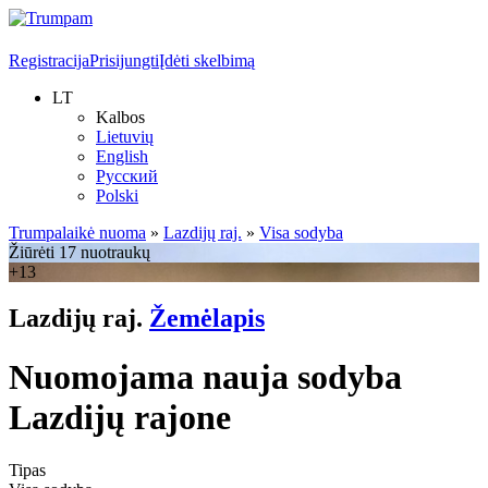
Registracija
Prisijungti
Įdėti skelbimą
LT
Kalbos
Lietuvių
English
Русский
Polski
Trumpalaikė nuoma
»
Lazdijų raj.
»
Visa sodyba
Žiūrėti 17 nuotraukų
+13
Lazdijų raj.
Žemėlapis
Nuomojama nauja sodyba
Lazdijų rajone
Tipas