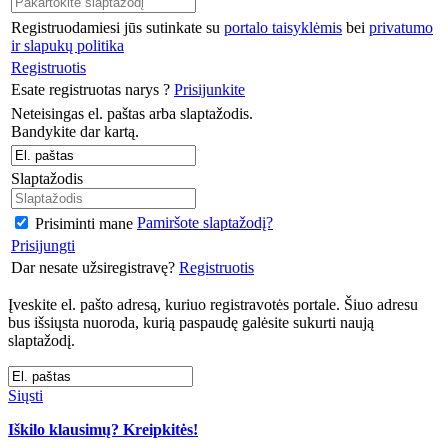
Registruodamiesi jūs sutinkate su
portalo taisyklėmis
bei
privatumo
ir slapukų politika
Registruotis
Esate registruotas narys ?
Prisijunkite
Neteisingas el. paštas arba slaptažodis.
Bandykite dar kartą.
Slaptažodis
Pamiršote slaptažodį?
Prisiminti mane
Prisijungti
Dar nesate užsiregistravę?
Registruotis
Įveskite el. pašto adresą, kuriuo registravotės portale. Šiuo adresu
bus išsiųsta nuoroda, kurią paspaudę galėsite sukurti naują
slaptažodį.
Siųsti
Iškilo klausimų? Kreipkitės!