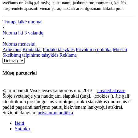
svečiams unikalią galimybę jausti namų jaukumą tuo momentu, kai Jūs
nusprendėte apsistoti vienai parai, nakčiai arba ilgesniam laikotarpiui.
Trumpalaikė nuoma
•
Nuoma iki 3 valandų
•
Nuoma mėnesiui
Apie mus
Kontaktai
Portalo taisyklės
Privatumo politika
Miestai
Skelbimų talpinimo taisyklės
Reklama
Mūsų partneriai
© trumpam.lt Visos teisės saugomos nuo 2013.
created at ease
Šioje svetainėje yra naudojami slapukai (angl. „cookies“). Jie gali
identifikuoti prisijungusius vartotojus, rinkti statistikos duomenis ir
padėti pagerinti naršymo patirtį kiekvienam lankytojui atskirai.
Sužinoti daugiau:
privatumo politika
Išeiti
Sutinku