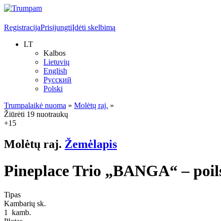
Registracija
Prisijungti
Įdėti skelbimą
LT
Kalbos
Lietuvių
English
Русский
Polski
Trumpalaikė nuoma
»
Molėtų raj.
»
Žiūrėti 19 nuotraukų
+15
Molėtų raj.
Žemėlapis
Pineplace Trio „BANGA“ – poils
Tipas
Kambarių sk.
1
kamb.