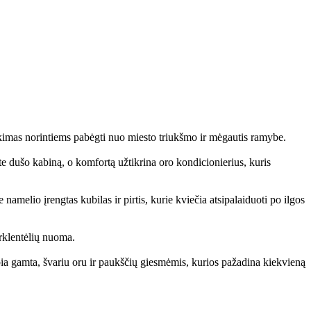
nkimas norintiems pabėgti nuo miesto triukšmo ir mėgautis ramybe.
te dušo kabiną, o komfortą užtikrina oro kondicionierius, kuris
namelio įrengtas kubilas ir pirtis, kurie kviečia atsipalaiduoti po ilgos
rklentėlių nuoma.
abia gamta, švariu oru ir paukščių giesmėmis, kurios pažadina kiekvieną