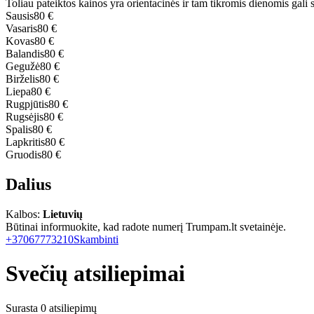
Toliau pateiktos kainos yra orientacinės ir tam tikromis dienomis gali sk
Sausis
80 €
Vasaris
80 €
Kovas
80 €
Balandis
80 €
Gegužė
80 €
Birželis
80 €
Liepa
80 €
Rugpjūtis
80 €
Rugsėjis
80 €
Spalis
80 €
Lapkritis
80 €
Gruodis
80 €
Dalius
Kalbos:
Lietuvių
Būtinai informuokite, kad radote numerį Trumpam.lt svetainėje.
+37067773210
Skambinti
Svečių atsiliepimai
Surasta 0 atsiliepimų