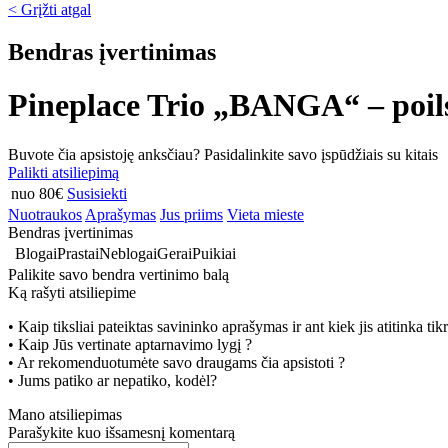
< Grįžti atgal
Bendras įvertinimas
Pineplace Trio „BANGA“ – poils
Buvote čia apsistoję anksčiau? Pasidalinkite savo įspūdžiais su kitais
Palikti atsiliepimą
nuo 80€
Susisiekti
Nuotraukos
Aprašymas
Jus priims
Vieta mieste
Bendras įvertinimas
Blogai
Prastai
Neblogai
Gerai
Puikiai
Palikite savo bendra vertinimo balą
Ką rašyti atsiliepime
• Kaip tiksliai pateiktas savininko aprašymas ir ant kiek jis atitinka ti
• Kaip Jūs vertinate aptarnavimo lygį ?
• Ar rekomenduotumėte savo draugams čia apsistoti ?
• Jums patiko ar nepatiko, kodėl?
Mano atsiliepimas
Parašykite kuo išsamesnį komentarą