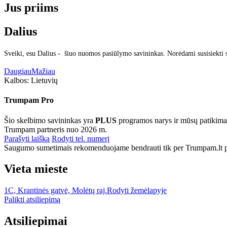
Jus priims
Dalius
Sveiki, esu Dalius - šiuo nuomos pasiūlymo savininkas. Norėdami susisiekti 
Daugiau
Mažiau
Kalbos:
Lietuvių
Trumpam Pro
Šio skelbimo savininkas yra
PLUS
programos narys ir mūsų patikima
Trumpam partneris nuo 2026 m.
Parašyti laišką
Rodyti tel. numerį
Saugumo sumetimais rekomenduojame bendrauti tik per Trumpam.lt po
Vieta mieste
1C, Krantinės gatvė, Molėtų raj.
Rodyti žemėlapyje
Palikti atsiliepimą
Atsiliepimai