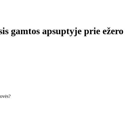
is gamtos apsuptyje prie ežero
krovės?