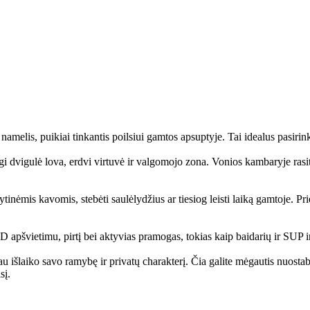
amelis, puikiai tinkantis poilsiui gamtos apsuptyje. Tai idealus pasiri
ogi dvigulė lova, erdvi virtuvė ir valgomojo zona. Vonios kambaryje rasi
inėmis kavomis, stebėti saulėlydžius ar tiesiog leisti laiką gamtoje. Prie 
pšvietimu, pirtį bei aktyvias pramogas, tokias kaip baidarių ir SUP i
au išlaiko savo ramybę ir privatų charakterį. Čia galite mėgautis nuost
sį.