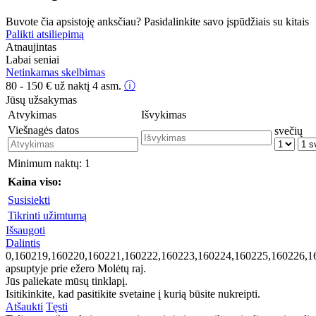
Buvote čia apsistoję anksčiau? Pasidalinkite savo įspūdžiais su kitais
Palikti atsiliepimą
Atnaujintas
Labai seniai
Netinkamas skelbimas
80 - 150
€
už naktį 4 asm.
ⓘ
Jūsų užsakymas
Atvykimas
Išvykimas
Viešnagės datos
svečių
Minimum naktų:
1
Kaina viso:
Susisiekti
Tikrinti užimtumą
Išsaugoti
Dalintis
0,160219,160220,160221,160222,160223,160224,160225,160226,1
apsuptyje prie ežero
Molėtų raj.
Jūs paliekate mūsų tinklapį.
Isitikinkite, kad pasitikite svetaine į kurią būsite nukreipti.
Atšaukti
Tęsti