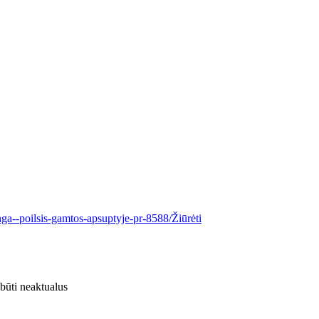
nga--poilsis-gamtos-apsuptyje-pr-8588/
Žiūrėti
 būti neaktualus