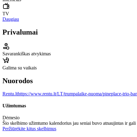
TV
Daugiau
Privalumai
Savarankiškas atvykimas
Galima su vaikais
Nuorodos
Rentu.lt
https://www.rentu.lt/LT/trumpalaike-nuoma/pineplace-trio-ba
Užimtumas
Dėmesio
Šio skelbimo užimtumo kalendorius jau seniai buvo atnaujintas ir gali
Peržiūrėkite kitus skelbimus