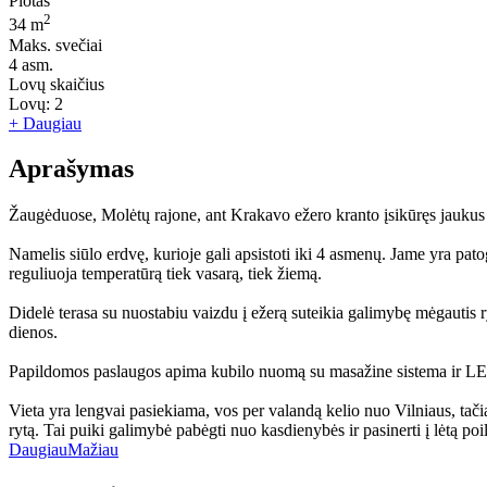
Plotas
2
34 m
Maks. svečiai
4
asm.
Lovų skaičius
Lovų:
2
+ Daugiau
Aprašymas
Žaugėduose, Molėtų rajone, ant Krakavo ežero kranto įsikūręs jaukus n
Namelis siūlo erdvę, kurioje gali apsistoti iki 4 asmenų. Jame yra pat
reguliuoja temperatūrą tiek vasarą, tiek žiemą.
Didelė terasa su nuostabiu vaizdu į ežerą suteikia galimybę mėgautis ryt
dienos.
Papildomos paslaugos apima kubilo nuomą su masažine sistema ir LED a
Vieta yra lengvai pasiekiama, vos per valandą kelio nuo Vilniaus, tači
rytą. Tai puiki galimybė pabėgti nuo kasdienybės ir pasinerti į lėtą poil
Daugiau
Mažiau