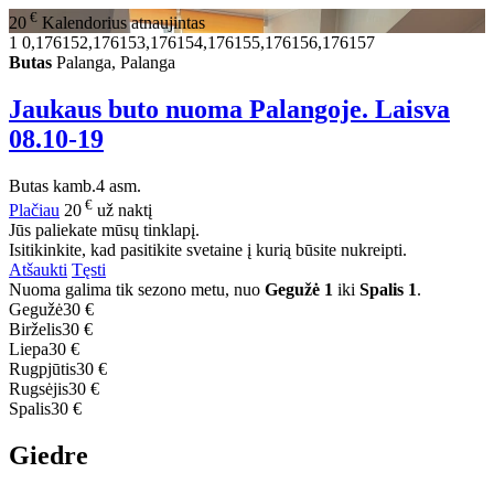
€
20
Kalendorius atnaujintas
1
0,176152,176153,176154,176155,176156,176157
Butas
Palanga, Palanga
Jaukaus buto nuoma Palangoje. Laisva
08.10-19
Butas
kamb.
4 asm.
€
Plačiau
20
už naktį
Jūs paliekate mūsų tinklapį.
Isitikinkite, kad pasitikite svetaine į kurią būsite nukreipti.
Atšaukti
Tęsti
Nuoma galima tik sezono metu, nuo
Gegužė 1
iki
Spalis 1
.
Gegužė
30 €
Birželis
30 €
Liepa
30 €
Rugpjūtis
30 €
Rugsėjis
30 €
Spalis
30 €
Giedre