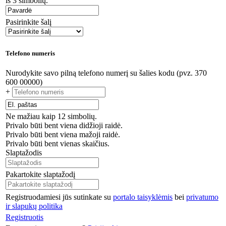
iš 3 simbolių.
Pasirinkite šalį
Telefono numeris
Nurodykite savo pilną telefono numerį su šalies kodu (pvz. 370
600 00000)
+
Ne mažiau kaip 12 simbolių.
Privalo būti bent viena didžioji raidė.
Privalo būti bent viena mažoji raidė.
Privalo būti bent vienas skaičius.
Slaptažodis
Pakartokite slaptažodį
Registruodamiesi jūs sutinkate su
portalo taisyklėmis
bei
privatumo
ir slapukų politika
Registruotis