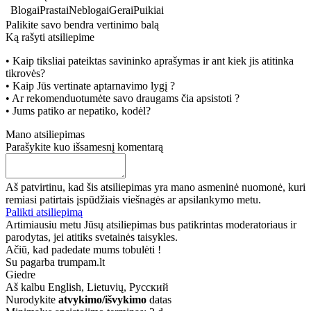
Blogai
Prastai
Neblogai
Gerai
Puikiai
Palikite savo bendra vertinimo balą
Ką rašyti atsiliepime
• Kaip tiksliai pateiktas savininko aprašymas ir ant kiek jis atitinka
tikrovės?
• Kaip Jūs vertinate aptarnavimo lygį ?
• Ar rekomenduotumėte savo draugams čia apsistoti ?
• Jums patiko ar nepatiko, kodėl?
Mano atsiliepimas
Parašykite kuo išsamesnį komentarą
Aš patvirtinu, kad šis atsiliepimas yra mano asmeninė nuomonė, kuri
remiasi patirtais įspūdžiais viešnagės ar apsilankymo metu.
Palikti atsiliepimą
Artimiausiu metu Jūsų atsiliepimas bus patikrintas moderatoriaus ir
parodytas, jei atitiks svetainės taisykles.
Ačiū, kad padedate mums tobulėti !
Su pagarba trumpam.lt
Giedre
Aš kalbu
English, Lietuvių, Русский
Nurodykite
atvykimo/išvykimo
datas