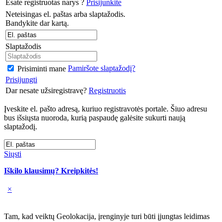
Esate registruotas narys ?
Prisijunkite
Neteisingas el. paštas arba slaptažodis.
Bandykite dar kartą.
Slaptažodis
Pamiršote slaptažodį?
Prisiminti mane
Prisijungti
Dar nesate užsiregistravę?
Registruotis
Įveskite el. pašto adresą, kuriuo registravotės portale. Šiuo adresu
bus išsiųsta nuoroda, kurią paspaudę galėsite sukurti naują
slaptažodį.
Siųsti
Iškilo klausimų? Kreipkitės!
×
Tam, kad veiktų Geolokacija, įrenginyje turi būti įjungtas leidimas