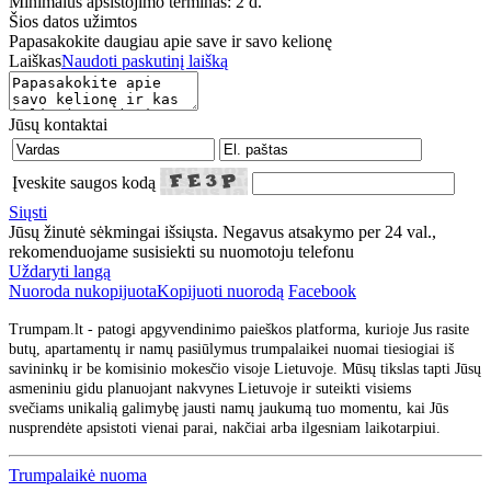
Minimalus apsistojimo terminas: 2 d.
Šios datos užimtos
Papasakokite daugiau apie save ir savo kelionę
Laiškas
Naudoti paskutinį laišką
Jūsų kontaktai
Įveskite saugos kodą
Siųsti
Jūsų žinutė sėkmingai išsiųsta. Negavus atsakymo per 24 val.,
rekomenduojame susisiekti su nuomotoju telefonu
Uždaryti langą
Nuoroda nukopijuota
Kopijuoti nuorodą
Facebook
Trumpam.lt - patogi apgyvendinimo paieškos platforma, kurioje Jus rasite
butų, apartamentų ir namų pasiūlymus trumpalaikei nuomai tiesiogiai iš
savininkų ir be komisinio mokesčio visoje Lietuvoje. Mūsų tikslas tapti Jūsų
asmeniniu gidu planuojant nakvynes Lietuvoje ir suteikti visiems
svečiams unikalią galimybę jausti namų jaukumą tuo momentu, kai Jūs
nusprendėte apsistoti vienai parai, nakčiai arba ilgesniam laikotarpiui.
Trumpalaikė nuoma