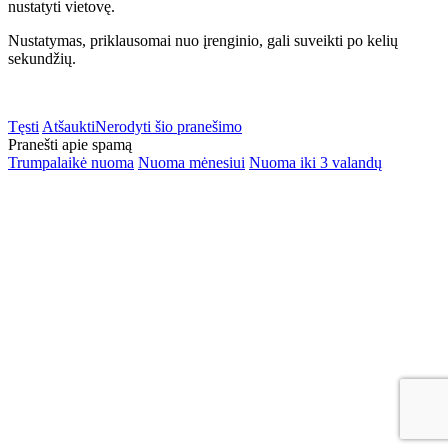
nustatyti vietovę.
Nustatymas, priklausomai nuo įrenginio, gali suveikti po kelių
sekundžių.
Tęsti
Atšaukti
Nerodyti šio pranešimo
Pranešti apie spamą
Trumpalaikė nuoma
Nuoma mėnesiui
Nuoma iki 3 valandų