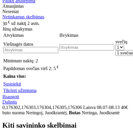
Palikti atsiliepimą
Atnaujintas
Neseniai
Netinkamas skelbimas
€
30
už naktį 2 asm.
Jūsų užsakymas
Atvykimas
Išvykimas
svečių
Viešnagės datos
Minimum naktų:
2
€
Papildomas svečias virš 2:
5
Kaina viso:
Susisiekti
Tikrinti užimtumą
Išsaugoti
Dalintis
0,176302,176303,176304,176305,176306
Laisva 08.07-08.13 40€
buto nuoma Neringoj, Juodkrantėj,
Butas
Neringa, Juodkrantė
Kiti savininko skelbimai