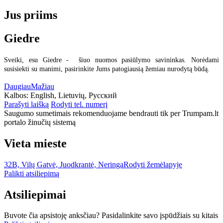
Jus priims
Giedre
Sveiki, esu Giedre - šiuo nuomos pasiūlymo savininkas. Norėdami
susisiekti su manimi, pasirinkite Jums patogiausią žemiau nurodytą būdą.
Daugiau
Mažiau
Kalbos:
English, Lietuvių, Русский
Parašyti laišką
Rodyti tel. numerį
Saugumo sumetimais rekomenduojame bendrauti tik per Trumpam.lt
portalo žinučių sistemą
Vieta mieste
32B, Vilų Gatvė, Juodkrantė, Neringa
Rodyti žemėlapyje
Palikti atsiliepimą
Atsiliepimai
Buvote čia apsistoję anksčiau? Pasidalinkite savo įspūdžiais su kitais