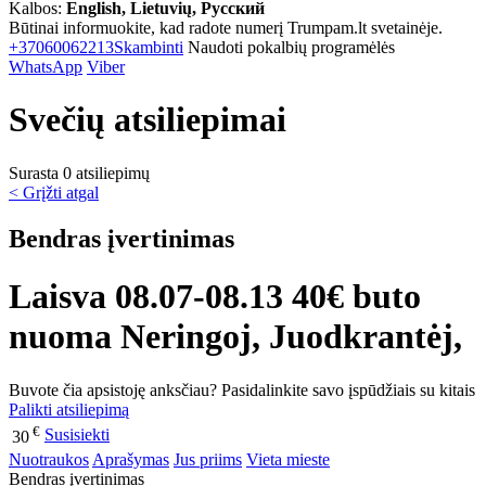
Kalbos:
English, Lietuvių, Русский
Būtinai informuokite, kad radote numerį Trumpam.lt svetainėje.
+37060062213
Skambinti
Naudoti pokalbių programėlės
WhatsApp
Viber
Svečių atsiliepimai
Surasta 0 atsiliepimų
< Grįžti atgal
Bendras įvertinimas
Laisva 08.07-08.13 40€ buto
nuoma Neringoj, Juodkrantėj,
Buvote čia apsistoję anksčiau? Pasidalinkite savo įspūdžiais su kitais
Palikti atsiliepimą
€
Susisiekti
30
Nuotraukos
Aprašymas
Jus priims
Vieta mieste
Bendras įvertinimas