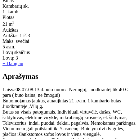
Butas
Kambarių sk.
1
kamb.
Plotas
2
21 m
Aukštas
Aukštas
1 iš 3
Maks. svečiai
5
asm.
Lovų skaičius
Lovų:
3
+ Daugiau
Aprašymas
Laisva08.07-08.13 d.buto nuoma Neringoj, Juodkrantėj tik 40 €
para ( buto kaina, ne žmogui)
Išnuomojamas jaukus, atnaujintas 21 kv.m. 1 kambario butas
Juodkrantėje ,Vilų g.
Butas su visais patogumais. Individuali virtuvėlė, dušas, WC,
šaldytuvas, elektrinė viryklė, mikrobangų krosnelė, el. šildymas,
Televizorius, indai, puodai, dekiai, pagalvės. Nemokamas parkingas.
Vienu metu gali poilsiauti iki 5 asmenų. Bute yra dvi dvigulės,
plačios išlankstomos sofos lovos ir viena viengulė.