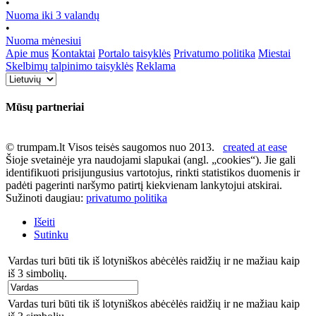
•
Nuoma iki 3 valandų
•
Nuoma mėnesiui
Apie mus
Kontaktai
Portalo taisyklės
Privatumo politika
Miestai
Skelbimų talpinimo taisyklės
Reklama
Mūsų partneriai
© trumpam.lt Visos teisės saugomos nuo 2013.
created at ease
Šioje svetainėje yra naudojami slapukai (angl. „cookies“). Jie gali
identifikuoti prisijungusius vartotojus, rinkti statistikos duomenis ir
padėti pagerinti naršymo patirtį kiekvienam lankytojui atskirai.
Sužinoti daugiau:
privatumo politika
Išeiti
Sutinku
Vardas turi būti tik iš lotyniškos abėcėlės raidžių ir ne mažiau kaip
iš 3 simbolių.
Vardas turi būti tik iš lotyniškos abėcėlės raidžių ir ne mažiau kaip