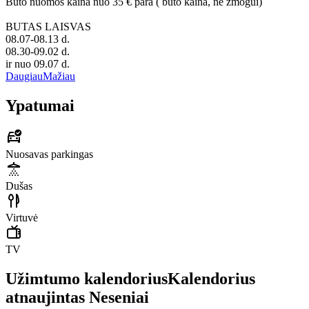
Buto nuomos kaina nuo 35 € para ( buto kaina, ne žmogui)
BUTAS LAISVAS
08.07-08.13 d.
08.30-09.02 d.
ir nuo 09.07 d.
Daugiau
Mažiau
Ypatumai
Nuosavas parkingas
Dušas
Virtuvė
TV
Užimtumo kalendorius
Kalendorius
atnaujintas
Neseniai