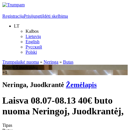
Registracija
Prisijungti
Įdėti skelbimą
LT
Kalbos
Lietuvių
English
Русский
Polski
Trumpalaikė nuoma
»
Neringa
»
Butas
Žiūrėti 5 nuotraukų
+1
Neringa, Juodkrantė
Žemėlapis
Laisva 08.07-08.13 40€ buto
nuoma Neringoj, Juodkrantėj,
Tipas