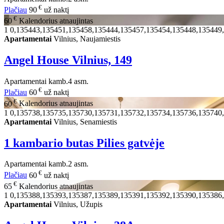
€
Plačiau
90
už naktį
€
60
Kalendorius atnaujintas
1
0,135443,135451,135458,135444,135457,135454,135448,135449
Apartamentai
Vilnius, Naujamiestis
Angel House Vilnius, 149
Apartamentai
kamb.
4 asm.
€
Plačiau
60
už naktį
€
60
Kalendorius atnaujintas
1
0,135738,135735,135730,135731,135732,135734,135736,135740
Apartamentai
Vilnius, Senamiestis
1 kambario butas Pilies gatvėje
Apartamentai
kamb.
2 asm.
€
Plačiau
60
už naktį
€
65
Kalendorius atnaujintas
1
0,135388,135393,135387,135389,135391,135392,135390,135386
Apartamentai
Vilnius, Užupis