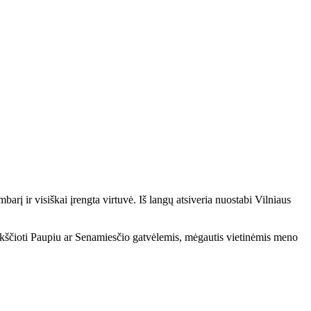
rį ir visiškai įrengta virtuvė. Iš langų atsiveria nuostabi Vilniaus
, vaikščioti Paupiu ar Senamiesčio gatvėlemis, mėgautis vietinėmis meno