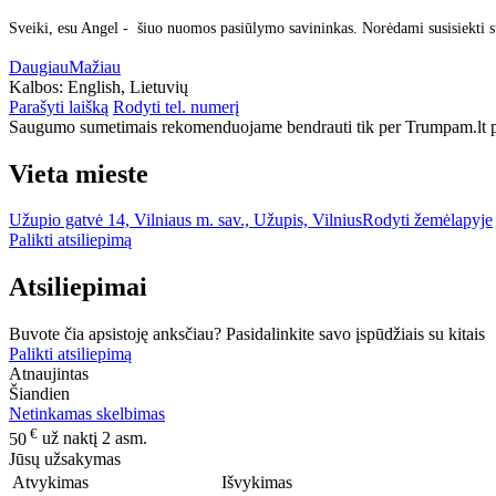
Sveiki, esu Angel - šiuo nuomos pasiūlymo savininkas. Norėdami susisiekti s
Daugiau
Mažiau
Kalbos:
English, Lietuvių
Parašyti laišką
Rodyti tel. numerį
Saugumo sumetimais rekomenduojame bendrauti tik per Trumpam.lt po
Vieta mieste
Užupio gatvė 14, Vilniaus m. sav., Užupis, Vilnius
Rodyti žemėlapyje
Palikti atsiliepimą
Atsiliepimai
Buvote čia apsistoję anksčiau? Pasidalinkite savo įspūdžiais su kitais
Palikti atsiliepimą
Atnaujintas
Šiandien
Netinkamas skelbimas
€
50
už naktį 2 asm.
Jūsų užsakymas
Atvykimas
Išvykimas