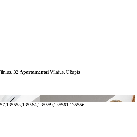
lnius, 32
Apartamentai
Vilnius, Užupis
557,135558,135564,135559,135561,135556