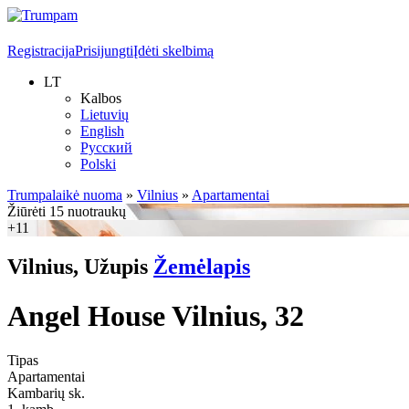
Registracija
Prisijungti
Įdėti skelbimą
LT
Kalbos
Lietuvių
English
Русский
Polski
Trumpalaikė nuoma
»
Vilnius
»
Apartamentai
Žiūrėti 15 nuotraukų
+11
Vilnius, Užupis
Žemėlapis
Angel House Vilnius, 32
Tipas
Apartamentai
Kambarių sk.