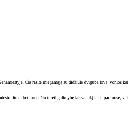
namiestyje. Čia rasite miegamąją su didžiule dviguba lova, vonios kamba
i miesto ritmą, bet tuo pačiu turėti galimybę laisvalaikį leisti parkuose