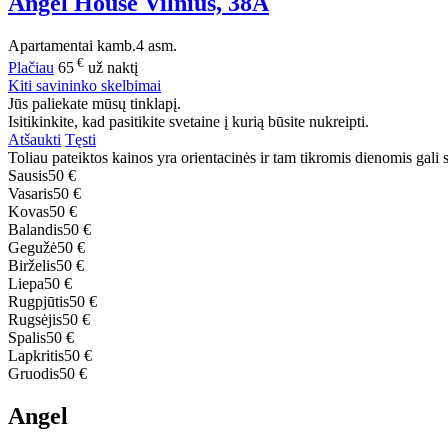
Angel House Vilnius, 38A
Apartamentai
kamb.
4 asm.
€
Plačiau
65
už naktį
Kiti savininko skelbimai
Jūs paliekate mūsų tinklapį.
Isitikinkite, kad pasitikite svetaine į kurią būsite nukreipti.
Atšaukti
Tęsti
Toliau pateiktos kainos yra orientacinės ir tam tikromis dienomis gali sk
Sausis
50 €
Vasaris
50 €
Kovas
50 €
Balandis
50 €
Gegužė
50 €
Birželis
50 €
Liepa
50 €
Rugpjūtis
50 €
Rugsėjis
50 €
Spalis
50 €
Lapkritis
50 €
Gruodis
50 €
Angel