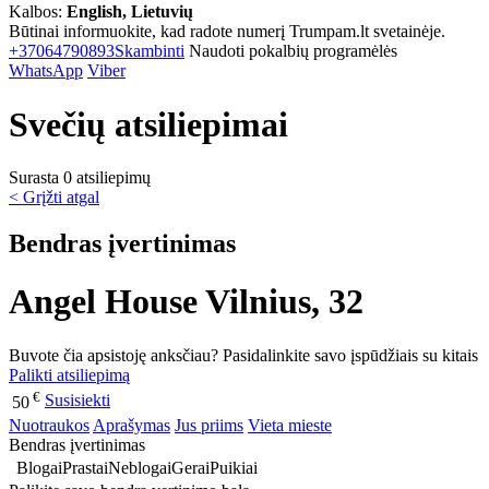
Kalbos:
English, Lietuvių
Būtinai informuokite, kad radote numerį Trumpam.lt svetainėje.
+37064790893
Skambinti
Naudoti pokalbių programėlės
WhatsApp
Viber
Svečių atsiliepimai
Surasta 0 atsiliepimų
< Grįžti atgal
Bendras įvertinimas
Angel House Vilnius, 32
Buvote čia apsistoję anksčiau? Pasidalinkite savo įspūdžiais su kitais
Palikti atsiliepimą
€
Susisiekti
50
Nuotraukos
Aprašymas
Jus priims
Vieta mieste
Bendras įvertinimas
Blogai
Prastai
Neblogai
Gerai
Puikiai