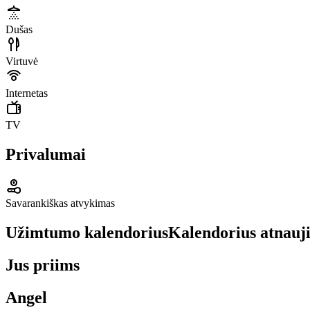
Dušas
Virtuvė
Internetas
TV
Privalumai
Savarankiškas atvykimas
Užimtumo kalendorius
Kalendorius atnauj
Jus priims
Angel