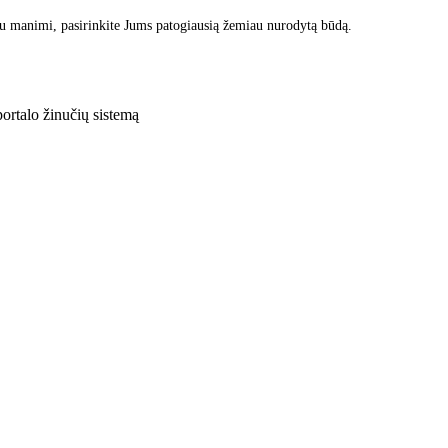
u manimi, pasirinkite Jums patogiausią žemiau nurodytą būdą.
rtalo žinučių sistemą