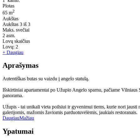
1
kamb.
Plotas
2
65 m
Aukštas
Aukštas
3 iš 3
Maks. svečiai
2
asm.
Lovų skaičius
Lovų:
2
+ Daugiau
Aprašymas
Autentiškas butas su vaizdu į angelo statulą.
Išskirtiniai apartamentai po Užupio Angelo sparnu, pačiame Vilniaus Se
panorama.
Užupis - tai unikali vieta poilsiui ir gyvenimui tiems, kurie nori jaust
galerijomis, mažomis žaviomis parduotuvėlėmis, jaukiais restoranais.
Daugiau
Mažiau
Ypatumai