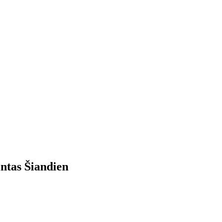
intas
Šiandien