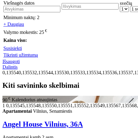
Viešnagės datos
svečių
Minimum naktų:
2
+ Daugiau
€
Valymo mokestis:
25
Kaina viso:
Susisiekti
Tikrinti užimtumą
Išsaugoti
Dalintis
0,135540,135532,135544,135530,135533,135534,135536,135537,1
Kiti savininko skelbimai
€
90
Kalendorius atnaujintas
1
0,135545,135548,135550,135551,135552,135549,135567,135568
Apartamentai
Vilnius, Senamiestis
Angel House Vilnius, 36A
Apartamentai
kamb.
2 asm.