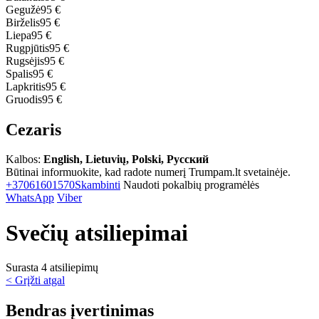
Gegužė
95 €
Birželis
95 €
Liepa
95 €
Rugpjūtis
95 €
Rugsėjis
95 €
Spalis
95 €
Lapkritis
95 €
Gruodis
95 €
Cezaris
Kalbos:
English, Lietuvių, Polski, Русский
Būtinai informuokite, kad radote numerį Trumpam.lt svetainėje.
+37061601570
Skambinti
Naudoti pokalbių programėlės
WhatsApp
Viber
Svečių atsiliepimai
Surasta 4 atsiliepimų
< Grįžti atgal
Bendras įvertinimas