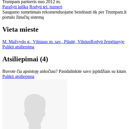
Trumpam partneris nuo 2012 m.
Parašyti laišką
Rodyti tel. numerį
Saugumo sumetimais rekomenduojame bendrauti tik per Trumpam.lt
portalo žinučių sistemą
Vieta mieste
M. Mažvydo g., Vilniaus m. sav., Pilaitė, Vilnius
Rodyti žemėlapyje
Palikti atsiliepimą
Atsiliepimai
(4)
Buvote čia apsistoję anksčiau? Pasidalinkite savo įspūdžiais su kitais
Palikti atsiliepimą