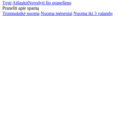
Tęsti
Atšaukti
Nerodyti šio pranešimo
Pranešti apie spamą
Trumpalaikė nuoma
Nuoma mėnesiui
Nuoma iki 3 valandų