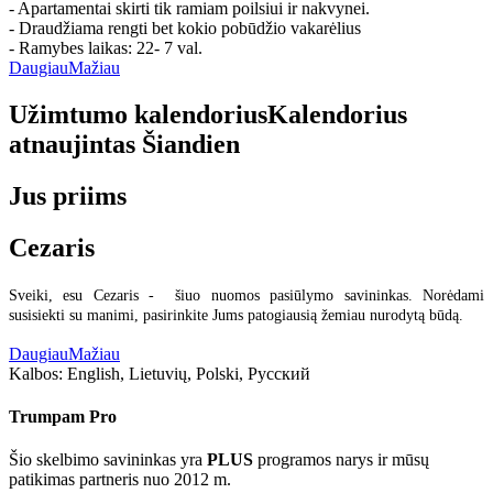
- Apartamentai skirti tik ramiam poilsiui ir nakvynei.
- Draudžiama rengti bet kokio pobūdžio vakarėlius
- Ramybes laikas: 22- 7 val.
Daugiau
Mažiau
Užimtumo kalendorius
Kalendorius
atnaujintas
Šiandien
Jus priims
Cezaris
Sveiki, esu Cezaris - šiuo nuomos pasiūlymo savininkas. Norėdami
susisiekti su manimi, pasirinkite Jums patogiausią žemiau nurodytą būdą.
Daugiau
Mažiau
Kalbos:
English, Lietuvių, Polski, Русский
Trumpam Pro
Šio skelbimo savininkas yra
PLUS
programos narys ir mūsų
patikimas partneris nuo 2012 m.