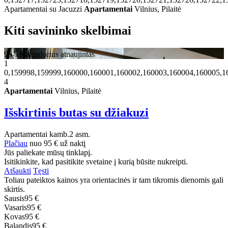
Apartamentai su Jacuzzi
Apartamentai
Vilnius, Pilaitė
Kiti savininko skelbimai
€
95
Kalendorius atnaujintas
1
0,159998,159999,160000,160001,160002,160003,160004,160005,1
4
Apartamentai
Vilnius, Pilaitė
Išskirtinis butas su džiakuzi
Apartamentai
kamb.
2 asm.
Plačiau
nuo
95 €
už naktį
Jūs paliekate mūsų tinklapį.
Isitikinkite, kad pasitikite svetaine į kurią būsite nukreipti.
Atšaukti
Tęsti
Toliau pateiktos kainos yra orientacinės ir tam tikromis dienomis gali
skirtis.
Sausis
95 €
Vasaris
95 €
Kovas
95 €
Balandis
95 €