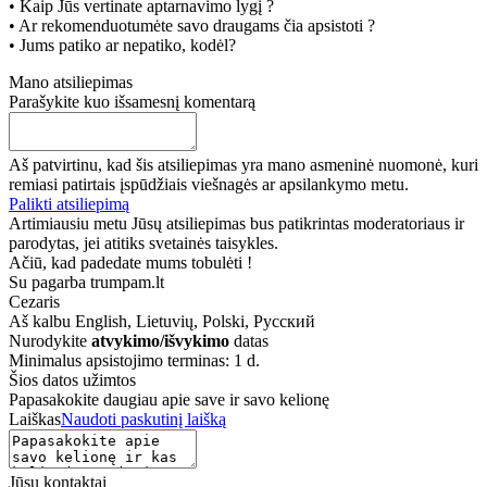
• Kaip Jūs vertinate aptarnavimo lygį ?
• Ar rekomenduotumėte savo draugams čia apsistoti ?
• Jums patiko ar nepatiko, kodėl?
Mano atsiliepimas
Parašykite kuo išsamesnį komentarą
Aš patvirtinu, kad šis atsiliepimas yra mano asmeninė nuomonė, kuri
remiasi patirtais įspūdžiais viešnagės ar apsilankymo metu.
Palikti atsiliepimą
Artimiausiu metu Jūsų atsiliepimas bus patikrintas moderatoriaus ir
parodytas, jei atitiks svetainės taisykles.
Ačiū, kad padedate mums tobulėti !
Su pagarba trumpam.lt
Cezaris
Aš kalbu
English, Lietuvių, Polski, Русский
Nurodykite
atvykimo/išvykimo
datas
Minimalus apsistojimo terminas: 1 d.
Šios datos užimtos
Papasakokite daugiau apie save ir savo kelionę
Laiškas
Naudoti paskutinį laišką
Jūsų kontaktai