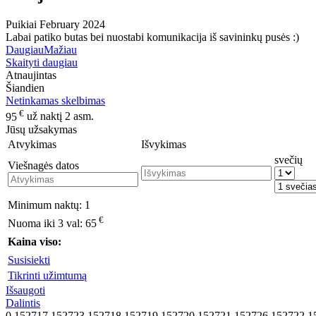
Puikiai
February 2024
Labai patiko butas bei nuostabi komunikacija iš savininkų pusės :)
Daugiau
Mažiau
Skaityti daugiau
Atnaujintas
Šiandien
Netinkamas skelbimas
€
95
už naktį 2 asm.
Jūsų užsakymas
Atvykimas
Išvykimas
svečių
Viešnagės datos
Minimum naktų:
1
€
Nuoma iki 3 val:
65
Kaina viso:
Susisiekti
Tikrinti užimtumą
Išsaugoti
Dalintis
0,152717,152723,152718,152719,152720,152721,152726,152722,1