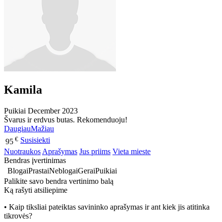
Kamila
Puikiai
December 2023
Švarus ir erdvus butas. Rekomenduoju!
Daugiau
Mažiau
€
Susisiekti
95
Nuotraukos
Aprašymas
Jus priims
Vieta mieste
Bendras įvertinimas
Blogai
Prastai
Neblogai
Gerai
Puikiai
Palikite savo bendra vertinimo balą
Ką rašyti atsiliepime
• Kaip tiksliai pateiktas savininko aprašymas ir ant kiek jis atitinka
tikrovės?