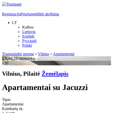
Registracija
Prisijungti
Įdėti skelbimą
LT
Kalbos
Lietuvių
English
Русский
Polski
Trumpalaikė nuoma
»
Vilnius
»
Apartamentai
Žiūrėti 24 nuotraukų
+20
Vilnius, Pilaitė
Žemėlapis
Apartamentai su Jacuzzi
Tipas
Apartamentai
Kambarių sk.