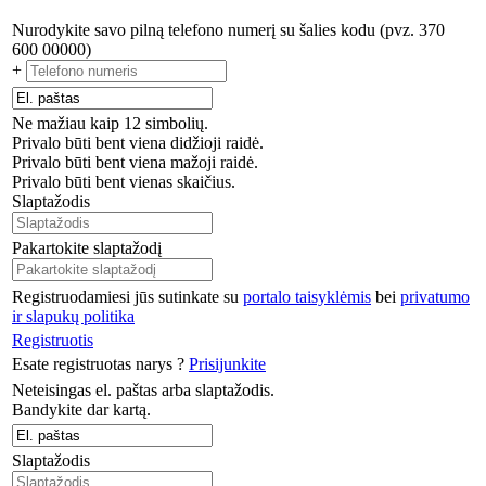
Nurodykite savo pilną telefono numerį su šalies kodu (pvz. 370
600 00000)
+
Ne mažiau kaip 12 simbolių.
Privalo būti bent viena didžioji raidė.
Privalo būti bent viena mažoji raidė.
Privalo būti bent vienas skaičius.
Slaptažodis
Pakartokite slaptažodį
Registruodamiesi jūs sutinkate su
portalo taisyklėmis
bei
privatumo
ir slapukų politika
Registruotis
Esate registruotas narys ?
Prisijunkite
Neteisingas el. paštas arba slaptažodis.
Bandykite dar kartą.
Slaptažodis