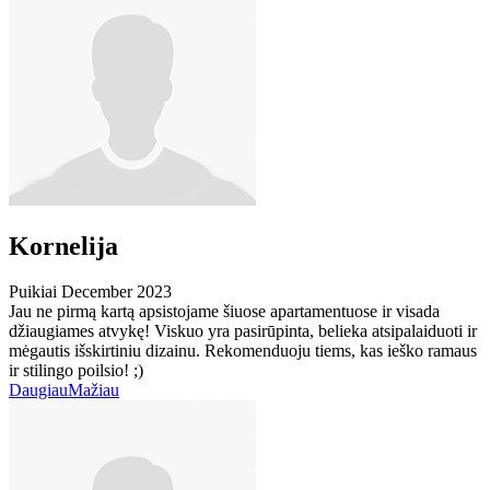
Kornelija
Puikiai
December 2023
Jau ne pirmą kartą apsistojame šiuose apartamentuose ir visada
džiaugiames atvykę! Viskuo yra pasirūpinta, belieka atsipalaiduoti ir
mėgautis išskirtiniu dizainu. Rekomenduoju tiems, kas ieško ramaus
ir stilingo poilsio! ;)
Daugiau
Mažiau