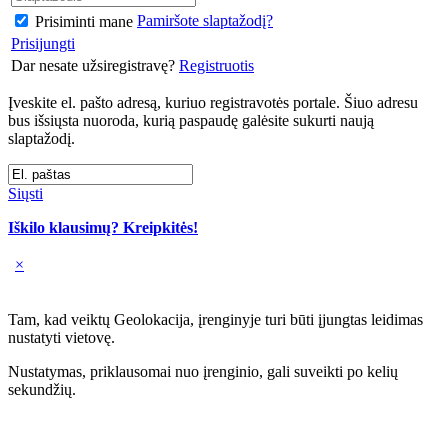
Pamiršote slaptažodį?
Prisiminti mane
Prisijungti
Dar nesate užsiregistravę?
Registruotis
Įveskite el. pašto adresą, kuriuo registravotės portale. Šiuo adresu
bus išsiųsta nuoroda, kurią paspaudę galėsite sukurti naują
slaptažodį.
Siųsti
Iškilo klausimų? Kreipkitės!
×
Tam, kad veiktų Geolokacija, įrenginyje turi būti įjungtas leidimas
nustatyti vietovę.
Nustatymas, priklausomai nuo įrenginio, gali suveikti po kelių
sekundžių.