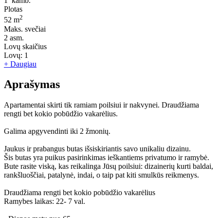
1
kamb.
Plotas
2
52 m
Maks. svečiai
2
asm.
Lovų skaičius
Lovų:
1
+ Daugiau
Aprašymas
Apartamentai skirti tik ramiam poilsiui ir nakvynei. Draudžiama
rengti bet kokio pobūdžio vakarėlius.
Galima apgyvendinti iki 2 žmonių.
Jaukus ir prabangus butas išsiskiriantis savo unikaliu dizainu.
Šis butas yra puikus pasirinkimas ieškantiems privatumo ir ramybė.
Bute rasite viską, kas reikalinga Jūsų poilsiui: dizainerių kurti baldai,
rankšluoščiai, patalynė, indai, o taip pat kiti smulkūs reikmenys.
Draudžiama rengti bet kokio pobūdžio vakarėlius
Ramybes laikas: 22- 7 val.