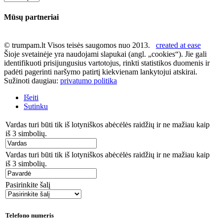
Mūsų partneriai
© trumpam.lt Visos teisės saugomos nuo 2013.
created at ease
Šioje svetainėje yra naudojami slapukai (angl. „cookies“). Jie gali
identifikuoti prisijungusius vartotojus, rinkti statistikos duomenis ir
padėti pagerinti naršymo patirtį kiekvienam lankytojui atskirai.
Sužinoti daugiau:
privatumo politika
Išeiti
Sutinku
Vardas turi būti tik iš lotyniškos abėcėlės raidžių ir ne mažiau kaip
iš 3 simbolių.
Vardas turi būti tik iš lotyniškos abėcėlės raidžių ir ne mažiau kaip
iš 3 simbolių.
Pasirinkite šalį
Telefono numeris