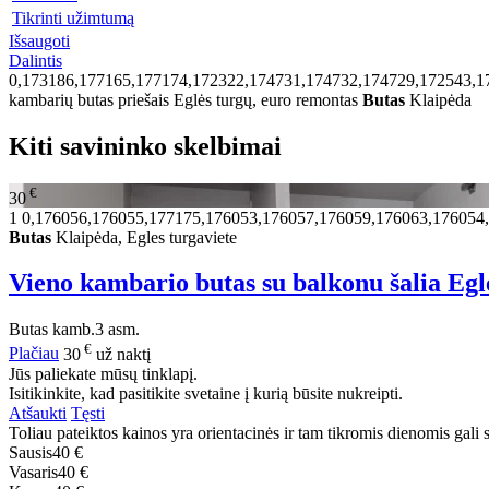
Tikrinti užimtumą
Išsaugoti
Dalintis
0,173186,177165,177174,172322,174731,174732,174729,172543,1
kambarių butas priešais Eglės turgų, euro remontas
Butas
Klaipėda
Kiti savininko skelbimai
€
30
1
0,176056,176055,177175,176053,176057,176059,176063,176054
Butas
Klaipėda, Egles turgaviete
Vieno kambario butas su balkonu šalia Egl
Butas
kamb.
3 asm.
€
Plačiau
30
už naktį
Jūs paliekate mūsų tinklapį.
Isitikinkite, kad pasitikite svetaine į kurią būsite nukreipti.
Atšaukti
Tęsti
Toliau pateiktos kainos yra orientacinės ir tam tikromis dienomis gali sk
Sausis
40 €
Vasaris
40 €