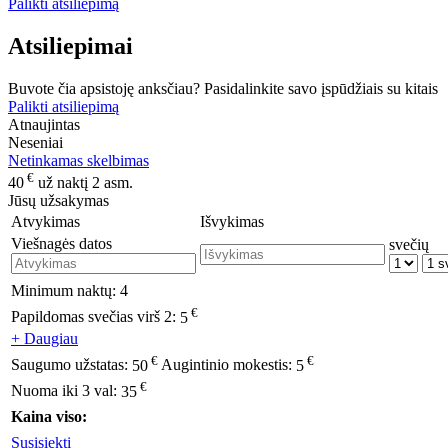
Palikti atsiliepimą
Atsiliepimai
Buvote čia apsistoję anksčiau? Pasidalinkite savo įspūdžiais su kitais
Palikti atsiliepimą
Atnaujintas
Neseniai
Netinkamas skelbimas
€
40
už naktį 2 asm.
Jūsų užsakymas
Atvykimas
Išvykimas
Viešnagės datos
svečių
Minimum naktų:
4
€
Papildomas svečias virš 2:
5
+ Daugiau
€
€
Saugumo užstatas:
50
Augintinio mokestis:
5
€
Nuoma iki 3 val:
35
Kaina viso:
Susisiekti