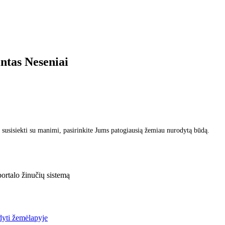
intas
Neseniai
 susisiekti su manimi, pasirinkite Jums patogiausią žemiau nurodytą būdą.
rtalo žinučių sistemą
yti žemėlapyje