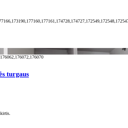
77166,173190,177160,177161,174728,174727,172549,172548,17254
,176062,176072,176070
ės turgaus
irtis.