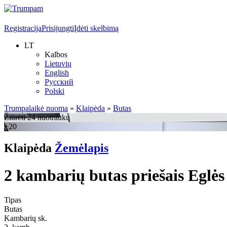
Registracija
Prisijungti
Įdėti skelbimą
LT
Kalbos
Lietuvių
English
Русский
Polski
Trumpalaikė nuoma
»
Klaipėda
»
Butas
Žiūrėti 24 nuotraukų
+20
Klaipėda
Žemėlapis
2 kambarių butas priešais Eglės
Tipas
Butas
Kambarių sk.