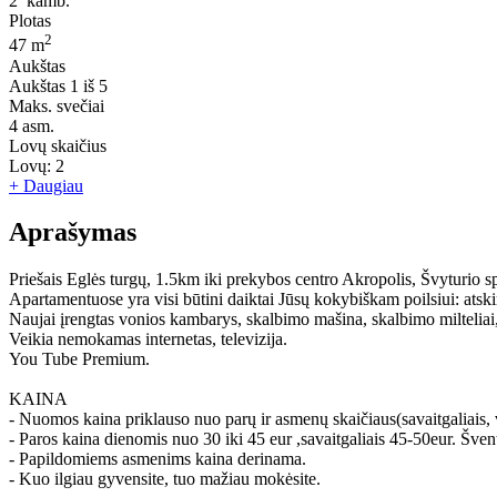
2
kamb.
Plotas
2
47 m
Aukštas
Aukštas
1 iš 5
Maks. svečiai
4
asm.
Lovų skaičius
Lovų:
2
+ Daugiau
Aprašymas
Priešais Eglės turgų, 1.5km iki prekybos centro Akropolis, Švyturio s
Apartamentuose yra visi būtini daiktai Jūsų kokybiškam poilsiui: atskira
Naujai įrengtas vonios kambarys, skalbimo mašina, skalbimo milteliai,
Veikia nemokamas internetas, televizija.
You Tube Premium.
KAINA
- Nuomos kaina priklauso nuo parų ir asmenų skaičiaus(savaitgaliais, v
- Paros kaina dienomis nuo 30 iki 45 eur ,savaitgaliais 45-50eur. Šv
- Papildomiems asmenims kaina derinama.
- Kuo ilgiau gyvensite, tuo mažiau mokėsite.