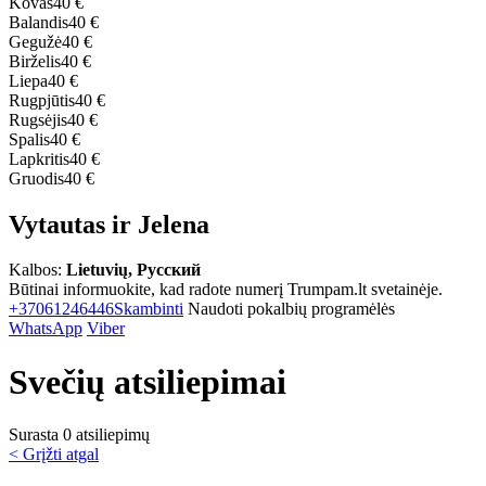
Kovas
40 €
Balandis
40 €
Gegužė
40 €
Birželis
40 €
Liepa
40 €
Rugpjūtis
40 €
Rugsėjis
40 €
Spalis
40 €
Lapkritis
40 €
Gruodis
40 €
Vytautas ir Jelena
Kalbos:
Lietuvių, Русский
Būtinai informuokite, kad radote numerį Trumpam.lt svetainėje.
+37061246446
Skambinti
Naudoti pokalbių programėlės
WhatsApp
Viber
Svečių atsiliepimai
Surasta 0 atsiliepimų
< Grįžti atgal