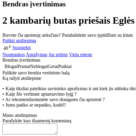
Bendras įvertinimas
2 kambarių butas priešais Eglės
Buvote čia apsistoję anksčiau? Pasidalinkite savo įspūdžiais su kitais
Palikti atsiliepimą
€
Susisiekti
40
Nuotraukos
Aprašymas
Jus priims
Vieta mieste
Bendras įvertinimas
Blogai
Prastai
Neblogai
Gerai
Puikiai
Palikite savo bendra vertinimo balą
Ką rašyti atsiliepime
• Kaip tiksliai pateiktas savininko aprašymas ir ant kiek jis atitinka ti
• Kaip Jūs vertinate aptarnavimo lygį ?
• Ar rekomenduotumėte savo draugams čia apsistoti ?
• Jums patiko ar nepatiko, kodėl?
Mano atsiliepimas
Parašykite kuo išsamesnį komentarą