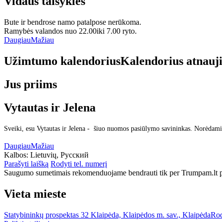
Vidaus taisyklės
Bute ir bendrose namo patalpose nerūkoma.
Ramybės valandos nuo 22.00iki 7.00 ryto.
Daugiau
Mažiau
Užimtumo kalendorius
Kalendorius atnauj
Jus priims
Vytautas ir Jelena
Sveiki, esu Vytautas ir Jelena - šiuo nuomos pasiūlymo savininkas. Norėdami
Daugiau
Mažiau
Kalbos:
Lietuvių, Русский
Parašyti laišką
Rodyti tel. numerį
Saugumo sumetimais rekomenduojame bendrauti tik per Trumpam.lt po
Vieta mieste
Statybininkų prospektas 32 Klaipėda, Klaipėdos m. sav., Klaipėda
Rod