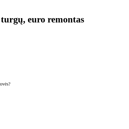
 turgų, euro remontas
krovės?