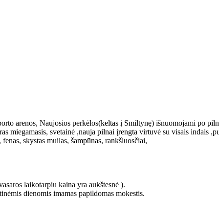
porto arenos, Naujosios perkėlos(keltas į Smiltynę) išnuomojami po pil
s miegamasis, svetainė ,nauja pilnai įrengta virtuvė su visais indais ,pu
 fenas, skystas muilas, šampūnas, rankšluosčiai,
asaros laikotarpiu kaina yra aukštesnė ).
entinėmis dienomis imamas papildomas mokestis.