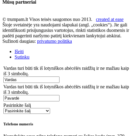
Mūsų partneriai
© trumpam.lt Visos teisės saugomos nuo 2013.
created at ease
Šioje svetainėje yra naudojami slapukai (angl. „cookies“). Jie gali
identifikuoti prisijungusius vartotojus, rinkti statistikos duomenis ir
padėti pagerinti naršymo patirtį kiekvienam lankytojui atskirai.
Sužinoti daugiau:
privatumo politika
Išeiti
Sutinku
Vardas turi būti tik iš lotyniškos abėcėlės raidžių ir ne mažiau kaip
iš 3 simbolių.
Vardas turi būti tik iš lotyniškos abėcėlės raidžių ir ne mažiau kaip
iš 3 simbolių.
Pasirinkite šalį
Telefono numeris