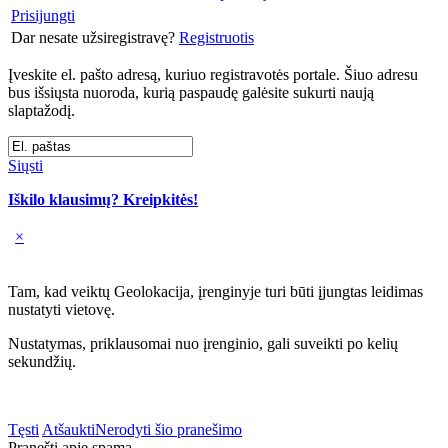
Prisijungti
Dar nesate užsiregistravę?
Registruotis
Įveskite el. pašto adresą, kuriuo registravotės portale. Šiuo adresu
bus išsiųsta nuoroda, kurią paspaudę galėsite sukurti naują
slaptažodį.
Siųsti
Iškilo klausimų? Kreipkitės!
×
Tam, kad veiktų Geolokacija, įrenginyje turi būti įjungtas leidimas
nustatyti vietovę.
Nustatymas, priklausomai nuo įrenginio, gali suveikti po kelių
sekundžių.
Tęsti
Atšaukti
Nerodyti šio pranešimo
Pranešti apie spamą