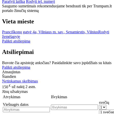
Parašyti laišką
Rodyti tel. numerį
Saugumo sumetimais rekomenduojame bendrauti tik per Trumpam.lt
portalo žinučių sistemą
Vieta mieste
Pranciškonų gatvė 4a, Vilniaus m. sav., Senamiestis, Vilnius
Rodyti
žemėlapyje
Palikti atsiliepimą
Atsiliepimai
Buvote čia apsistoję anksčiau? Pasidalinkite savo įspūdžiais su kitais
Palikti atsiliepimą
Atnaujintas
Šiandien
Netinkamas skelbimas
€
150
už naktį 2 asm.
Jūsų užsakymas
Atvykimas
Išvykimas
svečių
Viešnagės datos