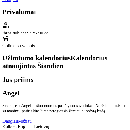
Privalumai
Savarankiškas atvykimas
Galima su vaikais
Užimtumo kalendorius
Kalendorius
atnaujintas
Šiandien
Jus priims
Angel
Sveiki, esu Angel - šiuo nuomos pasiūlymo savininkas. Norėdami susisiekti
su manimi, pasirinkite Jums patogiausią žemiau nurodytą būdą.
Daugiau
Mažiau
Kalbos:
English, Lietuvių