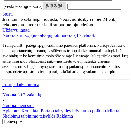
Įveskite saugos kodą
Siųsti
Jūsų žinutė sėkmingai išsiųsta. Negavus atsakymo per 24 val.,
rekomenduojame susisiekti su nuomotoju telefonu
Uždaryti langą
Nuoroda nukopijuota
Kopijuoti nuorodą
Facebook
Trumpam.lt - patogi apgyvendinimo paieškos platforma, kurioje Jus rasite
butų, apartamentų ir namų pasiūlymus trumpalaikei nuomai tiesiogiai iš
savininkų ir be komisinio mokesčio visoje Lietuvoje. Mūsų tikslas tapti Jūsų
asmeniniu gidu planuojant nakvynes Lietuvoje ir suteikti visiems
svečiams unikalią galimybę jausti namų jaukumą tuo momentu, kai Jūs
nusprendėte apsistoti vienai parai, nakčiai arba ilgesniam laikotarpiui.
Trumpalaikė nuoma
•
Nuoma iki 3 valandų
•
Nuoma mėnesiui
Apie mus
Kontaktai
Portalo taisyklės
Privatumo politika
Miestai
Skelbimų talpinimo taisyklės
Reklama