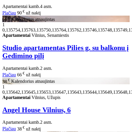
Apartamentai
kamb.
4 asm.
€
Plačiau
90
už naktį
€
66
Kalendorius atnaujintas
1
0,135754,135763,135750,135764,135762,135746,135748,135749,1
Apartamentai
Vilnius, Senamiestis
Studio apartamentas Pilies g. su balkonu į
Gedimino pilį
Apartamentai
kamb.
2 asm.
€
Plačiau
66
už naktį
€
38
Kalendorius atnaujintas
1
0,135642,135645,135653,135647,135643,135644,135649,135648,1
Apartamentai
Vilnius, Užupis
Angel House Vilnius, 6
Apartamentai
kamb.
2 asm.
€
Plačiau
38
už naktį