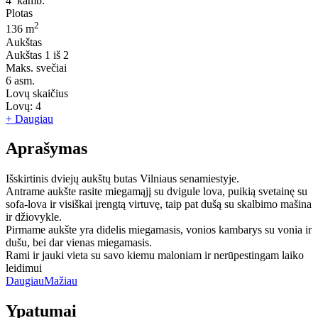
4
kamb.
Plotas
2
136 m
Aukštas
Aukštas
1 iš 2
Maks. svečiai
6
asm.
Lovų skaičius
Lovų:
4
+ Daugiau
Aprašymas
Išskirtinis dviejų aukštų butas Vilniaus senamiestyje.
Antrame aukšte rasite miegamąjį su dvigule lova, puikią svetainę su
sofa-lova ir visiškai įrengtą virtuvę, taip pat dušą su skalbimo mašina
ir džiovykle.
Pirmame aukšte yra didelis miegamasis, vonios kambarys su vonia ir
dušu, bei dar vienas miegamasis.
Rami ir jauki vieta su savo kiemu maloniam ir nerūpestingam laiko
leidimui
Daugiau
Mažiau
Ypatumai