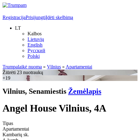
Registracija
Prisijungti
Įdėti skelbimą
LT
Kalbos
Lietuvių
English
Русский
Polski
Trumpalaikė nuoma
»
Vilnius
»
Apartamentai
Žiūrėti 23 nuotraukų
+19
Vilnius, Senamiestis
Žemėlapis
Angel House Vilnius, 4A
Tipas
Apartamentai
Kambarių sk.