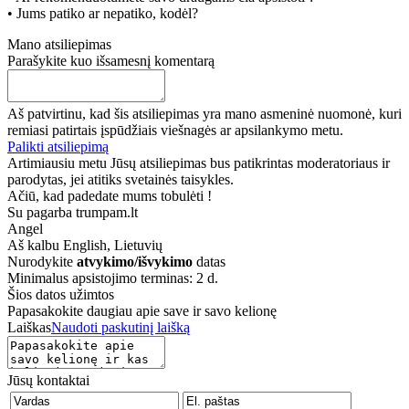
• Jums patiko ar nepatiko, kodėl?
Mano atsiliepimas
Parašykite kuo išsamesnį komentarą
Aš patvirtinu, kad šis atsiliepimas yra mano asmeninė nuomonė, kuri
remiasi patirtais įspūdžiais viešnagės ar apsilankymo metu.
Palikti atsiliepimą
Artimiausiu metu Jūsų atsiliepimas bus patikrintas moderatoriaus ir
parodytas, jei atitiks svetainės taisykles.
Ačiū, kad padedate mums tobulėti !
Su pagarba trumpam.lt
Angel
Aš kalbu
English, Lietuvių
Nurodykite
atvykimo/išvykimo
datas
Minimalus apsistojimo terminas: 2 d.
Šios datos užimtos
Papasakokite daugiau apie save ir savo kelionę
Laiškas
Naudoti paskutinį laišką
Jūsų kontaktai