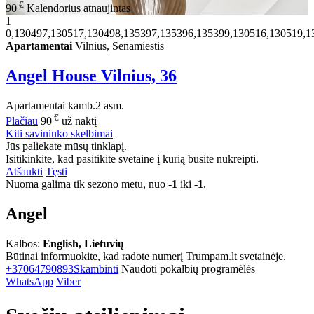
€
90
Kalendorius atnaujintas
1
0,130497,130517,130498,135397,135396,135399,130516,130519,1
Apartamentai
Vilnius, Senamiestis
Angel House Vilnius, 36
Apartamentai
kamb.
2 asm.
€
Plačiau
90
už naktį
Kiti savininko skelbimai
Jūs paliekate mūsų tinklapį.
Isitikinkite, kad pasitikite svetaine į kurią būsite nukreipti.
Atšaukti
Tęsti
Nuoma galima tik sezono metu, nuo
-1
iki
-1
.
Angel
Kalbos:
English, Lietuvių
Būtinai informuokite, kad radote numerį Trumpam.lt svetainėje.
+37064790893
Skambinti
Naudoti pokalbių programėlės
WhatsApp
Viber