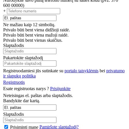
Nurodykite savo pilną telefono numerį su šalies kodu (pvz. 370
600 00000)
+
Ne mažiau kaip 12 simbolių.
Privalo būti bent viena didžioji raidė.
Privalo būti bent viena mažoji raidė.
Privalo būti bent vienas skaičius.
Slaptažodis
Pakartokite slaptažodį
Registruodamiesi jūs sutinkate su
portalo taisyklėmis
bei
privatumo
ir slapukų politika
Registruotis
Esate registruotas narys ?
Prisijunkite
Neteisingas el. paštas arba slaptažodis.
Bandykite dar kartą.
Slaptažodis
Pamiršote slaptažodį?
Prisiminti mane