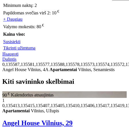
Minimum naktų:
2
€
Papildomas svečias virš 2:
10
+ Daugiau
€
Valymo mokestis:
80
Kaina viso:
Susisiekti
Tikrinti užimtumą
Išsaugoti
Dalintis
0,135587,135581,135577,135588,135578,135573,135574,135572,1
Angel House Vilnius, 4A
Apartamentai
Vilnius, Senamiestis
Kiti savininko skelbimai
€
90
Kalendorius atnaujintas
1
0,135413,135415,135407,135405,135410,135406,135417,135419,1
Apartamentai
Vilnius, Užupis
Angel House Vilnius, 29