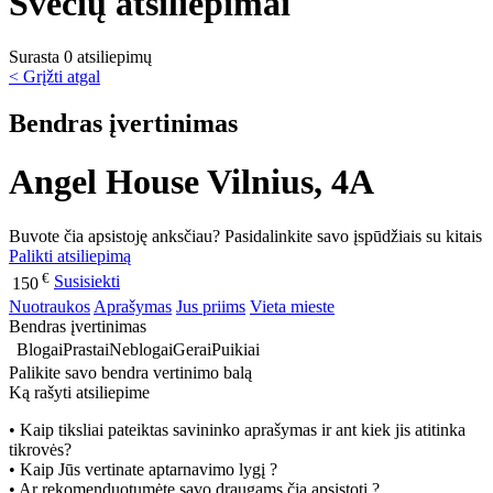
Svečių atsiliepimai
Surasta 0 atsiliepimų
< Grįžti atgal
Bendras įvertinimas
Angel House Vilnius, 4A
Buvote čia apsistoję anksčiau? Pasidalinkite savo įspūdžiais su kitais
Palikti atsiliepimą
€
Susisiekti
150
Nuotraukos
Aprašymas
Jus priims
Vieta mieste
Bendras įvertinimas
Blogai
Prastai
Neblogai
Gerai
Puikiai
Palikite savo bendra vertinimo balą
Ką rašyti atsiliepime
• Kaip tiksliai pateiktas savininko aprašymas ir ant kiek jis atitinka
tikrovės?
• Kaip Jūs vertinate aptarnavimo lygį ?
• Ar rekomenduotumėte savo draugams čia apsistoti ?