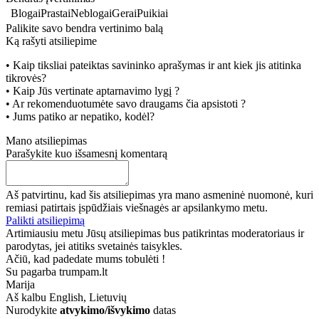
Blogai
Prastai
Neblogai
Gerai
Puikiai
Palikite savo bendra vertinimo balą
Ką rašyti atsiliepime
• Kaip tiksliai pateiktas savininko aprašymas ir ant kiek jis atitinka
tikrovės?
• Kaip Jūs vertinate aptarnavimo lygį ?
• Ar rekomenduotumėte savo draugams čia apsistoti ?
• Jums patiko ar nepatiko, kodėl?
Mano atsiliepimas
Parašykite kuo išsamesnį komentarą
Aš patvirtinu, kad šis atsiliepimas yra mano asmeninė nuomonė, kuri
remiasi patirtais įspūdžiais viešnagės ar apsilankymo metu.
Palikti atsiliepimą
Artimiausiu metu Jūsų atsiliepimas bus patikrintas moderatoriaus ir
parodytas, jei atitiks svetainės taisykles.
Ačiū, kad padedate mums tobulėti !
Su pagarba trumpam.lt
Marija
Aš kalbu
English, Lietuvių
Nurodykite
atvykimo/išvykimo
datas