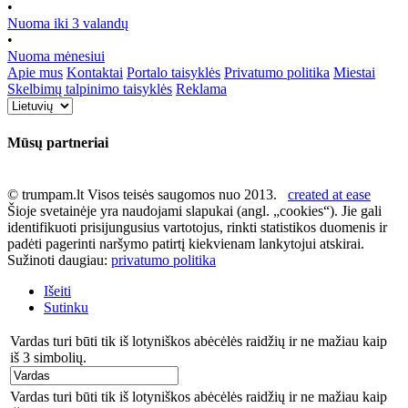
•
Nuoma iki 3 valandų
•
Nuoma mėnesiui
Apie mus
Kontaktai
Portalo taisyklės
Privatumo politika
Miestai
Skelbimų talpinimo taisyklės
Reklama
Mūsų partneriai
© trumpam.lt Visos teisės saugomos nuo 2013.
created at ease
Šioje svetainėje yra naudojami slapukai (angl. „cookies“). Jie gali
identifikuoti prisijungusius vartotojus, rinkti statistikos duomenis ir
padėti pagerinti naršymo patirtį kiekvienam lankytojui atskirai.
Sužinoti daugiau:
privatumo politika
Išeiti
Sutinku
Vardas turi būti tik iš lotyniškos abėcėlės raidžių ir ne mažiau kaip
iš 3 simbolių.
Vardas turi būti tik iš lotyniškos abėcėlės raidžių ir ne mažiau kaip