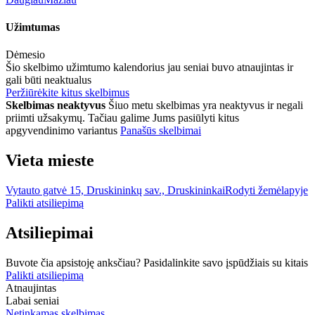
Užimtumas
Dėmesio
Šio skelbimo užimtumo kalendorius jau seniai buvo atnaujintas ir
gali būti neaktualus
Peržiūrėkite kitus skelbimus
Skelbimas neaktyvus
Šiuo metu skelbimas yra neaktyvus ir negali
priimti užsakymų. Tačiau galime Jums pasiūlyti kitus
apgyvendinimo variantus
Panašūs skelbimai
Vieta mieste
Vytauto gatvė 15, Druskininkų sav., Druskininkai
Rodyti žemėlapyje
Palikti atsiliepimą
Atsiliepimai
Buvote čia apsistoję anksčiau? Pasidalinkite savo įspūdžiais su kitais
Palikti atsiliepimą
Atnaujintas
Labai seniai
Netinkamas skelbimas