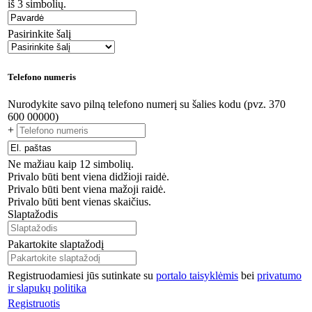
iš 3 simbolių.
Pasirinkite šalį
Telefono numeris
Nurodykite savo pilną telefono numerį su šalies kodu (pvz. 370
600 00000)
+
Ne mažiau kaip 12 simbolių.
Privalo būti bent viena didžioji raidė.
Privalo būti bent viena mažoji raidė.
Privalo būti bent vienas skaičius.
Slaptažodis
Pakartokite slaptažodį
Registruodamiesi jūs sutinkate su
portalo taisyklėmis
bei
privatumo
ir slapukų politika
Registruotis