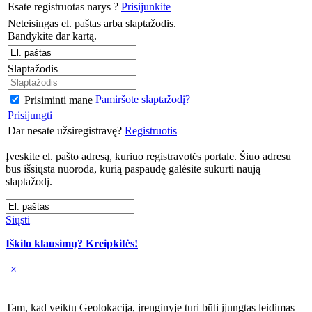
Esate registruotas narys ?
Prisijunkite
Neteisingas el. paštas arba slaptažodis.
Bandykite dar kartą.
Slaptažodis
Pamiršote slaptažodį?
Prisiminti mane
Prisijungti
Dar nesate užsiregistravę?
Registruotis
Įveskite el. pašto adresą, kuriuo registravotės portale. Šiuo adresu
bus išsiųsta nuoroda, kurią paspaudę galėsite sukurti naują
slaptažodį.
Siųsti
Iškilo klausimų? Kreipkitės!
×
Tam, kad veiktų Geolokacija, įrenginyje turi būti įjungtas leidimas