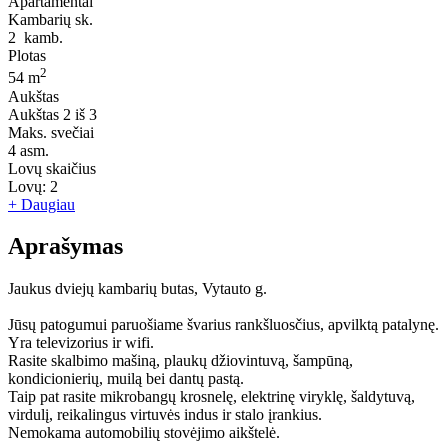
Apartamentai
Kambarių sk.
2
kamb.
Plotas
2
54 m
Aukštas
Aukštas
2 iš 3
Maks. svečiai
4
asm.
Lovų skaičius
Lovų:
2
+ Daugiau
Aprašymas
Jaukus dviejų kambarių butas, Vytauto g.
Jūsų patogumui paruošiame švarius rankšluosčius, apvilktą patalynę.
Yra televizorius ir wifi.
Rasite skalbimo mašiną, plaukų džiovintuvą, šampūną,
kondicionierių, muilą bei dantų pastą.
Taip pat rasite mikrobangų krosnelę, elektrinę viryklę, šaldytuvą,
virdulį, reikalingus virtuvės indus ir stalo įrankius.
Nemokama automobilių stovėjimo aikštelė.