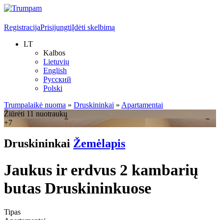
Registracija
Prisijungti
Įdėti skelbimą
LT
Kalbos
Lietuvių
English
Русский
Polski
Trumpalaikė nuoma
»
Druskininkai
»
Apartamentai
Žiūrėti 11 nuotraukų
+7
Druskininkai
Žemėlapis
Jaukus ir erdvus 2 kambarių
butas Druskininkuose
Tipas