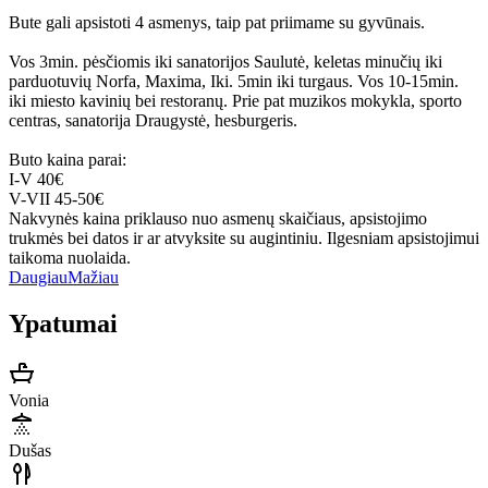
Bute gali apsistoti 4 asmenys, taip pat priimame su gyvūnais.
Vos 3min. pėsčiomis iki sanatorijos Saulutė, keletas minučių iki
parduotuvių Norfa, Maxima, Iki. 5min iki turgaus. Vos 10-15min.
iki miesto kavinių bei restoranų. Prie pat muzikos mokykla, sporto
centras, sanatorija Draugystė, hesburgeris.
Buto kaina parai:
I-V 40€
V-VII 45-50€
Nakvynės kaina priklauso nuo asmenų skaičiaus, apsistojimo
trukmės bei datos ir ar atvyksite su augintiniu. Ilgesniam apsistojimui
taikoma nuolaida.
Daugiau
Mažiau
Ypatumai
Vonia
Dušas