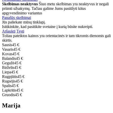
Skelbimas neaktyvus
Šiuo metu skelbimas yra neaktyvus ir negali
priimti užsakymų. Tačiau galime Jums pasiūlyti kitus
apgyvendinimo variantus
Panašūs skelbimai
Jūs paliekate mūsų tinklapį.
Isitikinkite, kad pasitikite svetaine į kurią būsite nukreipti.
Atšaukti
Tęsti
Toliau pateiktos kainos yra orientacinės ir tam tikromis dienomis gali
skirtis.
Sausis
45 €
Vasaris
45 €
Kovas
45 €
Balandis
45 €
Gegužė
45 €
Birželis
45 €
Liepa
45 €
Rugpjūtis
45 €
Rugsėjis
45 €
Spalis
45 €
Lapkritis
45 €
Gruodis
45 €
Marija