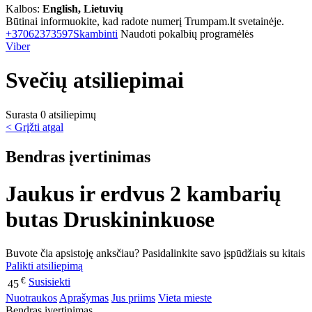
Kalbos:
English, Lietuvių
Būtinai informuokite, kad radote numerį Trumpam.lt svetainėje.
+37062373597
Skambinti
Naudoti pokalbių programėlės
Viber
Svečių atsiliepimai
Surasta 0 atsiliepimų
< Grįžti atgal
Bendras įvertinimas
Jaukus ir erdvus 2 kambarių
butas Druskininkuose
Buvote čia apsistoję anksčiau? Pasidalinkite savo įspūdžiais su kitais
Palikti atsiliepimą
€
Susisiekti
45
Nuotraukos
Aprašymas
Jus priims
Vieta mieste
Bendras įvertinimas