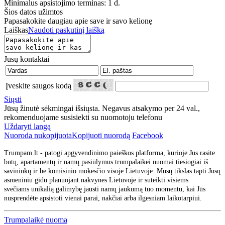
Minimalus apsistojimo terminas: 1 d.
Šios datos užimtos
Papasakokite daugiau apie save ir savo kelionę
Laiškas
Naudoti paskutinį laišką
Jūsų kontaktai
Įveskite saugos kodą
Siųsti
Jūsų žinutė sėkmingai išsiųsta. Negavus atsakymo per 24 val.,
rekomenduojame susisiekti su nuomotoju telefonu
Uždaryti langą
Nuoroda nukopijuota
Kopijuoti nuorodą
Facebook
Trumpam.lt - patogi apgyvendinimo paieškos platforma, kurioje Jus rasite
butų, apartamentų ir namų pasiūlymus trumpalaikei nuomai tiesiogiai iš
savininkų ir be komisinio mokesčio visoje Lietuvoje. Mūsų tikslas tapti Jūsų
asmeniniu gidu planuojant nakvynes Lietuvoje ir suteikti visiems
svečiams unikalią galimybę jausti namų jaukumą tuo momentu, kai Jūs
nusprendėte apsistoti vienai parai, nakčiai arba ilgesniam laikotarpiui.
Trumpalaikė nuoma