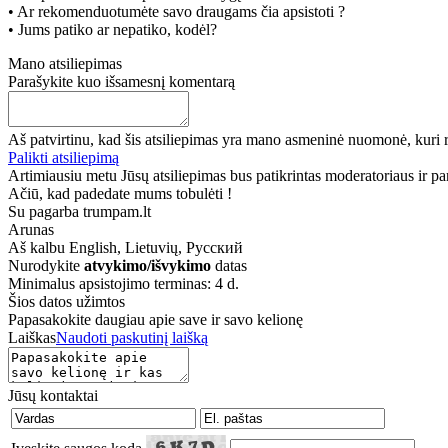
• Ar rekomenduotumėte savo draugams čia apsistoti ?
• Jums patiko ar nepatiko, kodėl?
Mano atsiliepimas
Parašykite kuo išsamesnį komentarą
Aš patvirtinu, kad šis atsiliepimas yra mano asmeninė nuomonė, kuri r
Palikti atsiliepimą
Artimiausiu metu Jūsų atsiliepimas bus patikrintas moderatoriaus ir paro
Ačiū, kad padedate mums tobulėti !
Su pagarba trumpam.lt
Arunas
Aš kalbu
English, Lietuvių, Русский
Nurodykite
atvykimo/išvykimo
datas
Minimalus apsistojimo terminas: 4 d.
Šios datos užimtos
Papasakokite daugiau apie save ir savo kelionę
Laiškas
Naudoti paskutinį laišką
Jūsų kontaktai