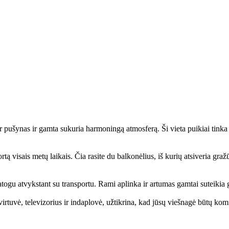
kur pušynas ir gamta sukuria harmoningą atmosferą. Ši vieta puikiai tin
ortą visais metų laikais. Čia rasite du balkonėlius, iš kurių atsiveria gr
 patogu atvykstant su transportu. Rami aplinka ir artumas gamtai suteikia
irtuvė, televizorius ir indaplovė, užtikrina, kad jūsų viešnagė būtų komf