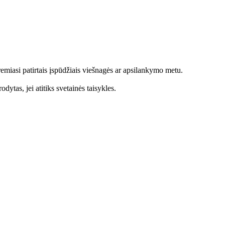
emiasi patirtais įspūdžiais viešnagės ar apsilankymo metu.
dytas, jei atitiks svetainės taisykles.