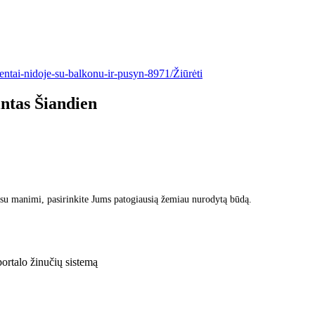
entai-nidoje-su-balkonu-ir-pusyn-8971/
Žiūrėti
intas
Šiandien
 su manimi, pasirinkite Jums patogiausią žemiau nurodytą būdą.
rtalo žinučių sistemą