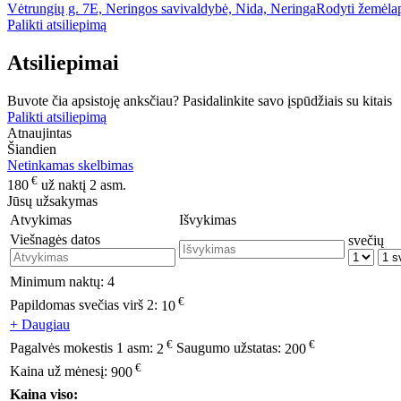
Vėtrungių g. 7E, Neringos savivaldybė, Nida, Neringa
Rodyti žemėla
Palikti atsiliepimą
Atsiliepimai
Buvote čia apsistoję anksčiau? Pasidalinkite savo įspūdžiais su kitais
Palikti atsiliepimą
Atnaujintas
Šiandien
Netinkamas skelbimas
€
180
už naktį 2 asm.
Jūsų užsakymas
Atvykimas
Išvykimas
Viešnagės datos
svečių
Minimum naktų:
4
€
Papildomas svečias virš 2:
10
+ Daugiau
€
€
Pagalvės mokestis 1 asm:
2
Saugumo užstatas:
200
€
Kaina už mėnesį:
900
Kaina viso: