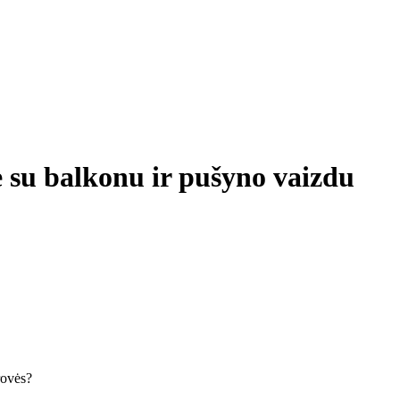
 su balkonu ir pušyno vaizdu
krovės?