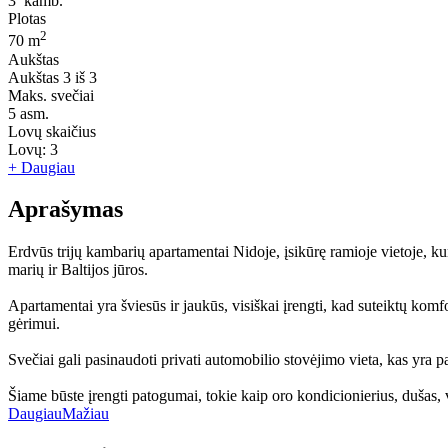
3
kamb.
Plotas
2
70 m
Aukštas
Aukštas
3 iš 3
Maks. svečiai
5
asm.
Lovų skaičius
Lovų:
3
+ Daugiau
Aprašymas
Erdvūs trijų kambarių apartamentai Nidoje, įsikūrę ramioje vietoje, 
marių ir Baltijos jūros.
Apartamentai yra šviesūs ir jaukūs, visiškai įrengti, kad suteiktų komf
gėrimui.
Svečiai gali pasinaudoti privati ​​automobilio stovėjimo vieta, kas yra
Šiame būste įrengti patogumai, tokie kaip oro kondicionierius, dušas, v
Daugiau
Mažiau