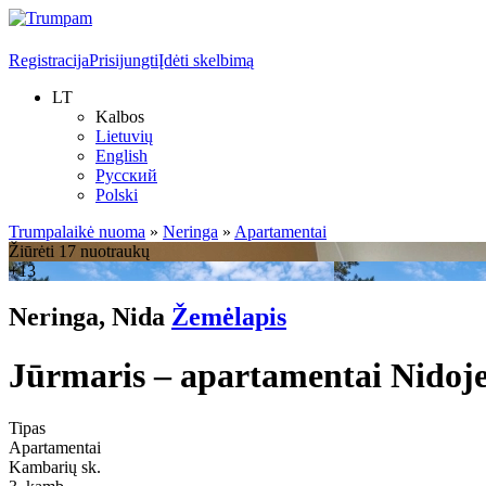
Registracija
Prisijungti
Įdėti skelbimą
LT
Kalbos
Lietuvių
English
Русский
Polski
Trumpalaikė nuoma
»
Neringa
»
Apartamentai
Žiūrėti 17 nuotraukų
+13
Neringa, Nida
Žemėlapis
Jūrmaris – apartamentai Nidoje
Tipas
Apartamentai
Kambarių sk.