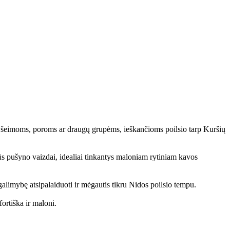
ka šeimoms, poroms ar draugų grupėms, ieškančioms poilsio tarp Kuršių
ažūs pušyno vaizdai, idealiai tinkantys maloniam rytiniam kavos
 galimybę atsipalaiduoti ir mėgautis tikru Nidos poilsio tempu.
ortiška ir maloni.