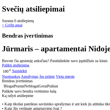
Svečių atsiliepimai
Surasta 0 atsiliepimų
< Grįžti atgal
Bendras įvertinimas
Jūrmaris – apartamentai Nidoje
Buvote čia apsistoję anksčiau? Pasidalinkite savo įspūdžiais su kitais
Palikti atsiliepimą
€
Susisiekti
180
Nuotraukos
Aprašymas
Jus priims
Vieta mieste
Bendras įvertinimas
Blogai
Prastai
Neblogai
Gerai
Puikiai
Palikite savo bendra vertinimo balą
Ką rašyti atsiliepime
• Kaip tiksliai pateiktas savininko aprašymas ir ant kiek jis atitinka ti
• Kaip Jūs vertinate aptarnavimo lygį ?