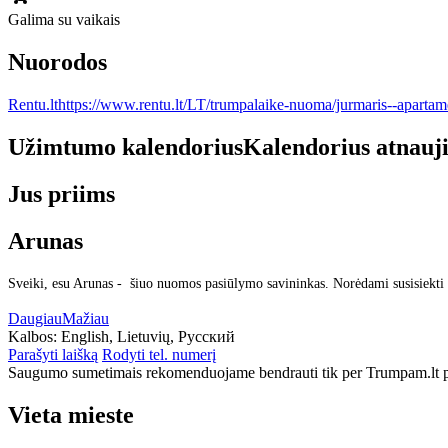
Galima su vaikais
Nuorodos
Rentu.lt
https://www.rentu.lt/LT/trumpalaike-nuoma/jurmaris--apartam
Užimtumo kalendorius
Kalendorius atnauj
Jus priims
Arunas
Sveiki, esu Arunas - šiuo nuomos pasiūlymo savininkas. Norėdami susisiekti
Daugiau
Mažiau
Kalbos:
English, Lietuvių, Русский
Parašyti laišką
Rodyti tel. numerį
Saugumo sumetimais rekomenduojame bendrauti tik per Trumpam.lt po
Vieta mieste