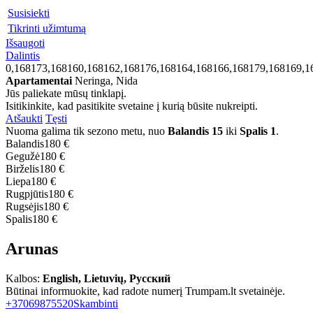
Susisiekti
Tikrinti užimtumą
Išsaugoti
Dalintis
0,168173,168160,168162,168176,168164,168166,168179,168169,1
Apartamentai
Neringa, Nida
Jūs paliekate mūsų tinklapį.
Isitikinkite, kad pasitikite svetaine į kurią būsite nukreipti.
Atšaukti
Tęsti
Nuoma galima tik sezono metu, nuo
Balandis 15
iki
Spalis 1
.
Balandis
180 €
Gegužė
180 €
Birželis
180 €
Liepa
180 €
Rugpjūtis
180 €
Rugsėjis
180 €
Spalis
180 €
Arunas
Kalbos:
English, Lietuvių, Русский
Būtinai informuokite, kad radote numerį Trumpam.lt svetainėje.
+37069875520
Skambinti