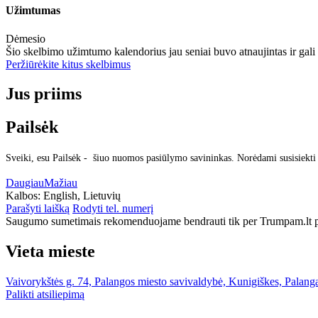
Užimtumas
Dėmesio
Šio skelbimo užimtumo kalendorius jau seniai buvo atnaujintas ir gali
Peržiūrėkite kitus skelbimus
Jus priims
Pailsėk
Sveiki, esu Pailsėk - šiuo nuomos pasiūlymo savininkas. Norėdami susisiekti
Daugiau
Mažiau
Kalbos:
English, Lietuvių
Parašyti laišką
Rodyti tel. numerį
Saugumo sumetimais rekomenduojame bendrauti tik per Trumpam.lt po
Vieta mieste
Vaivorykštės g. 74, Palangos miesto savivaldybė, Kunigiškes, Palang
Palikti atsiliepimą