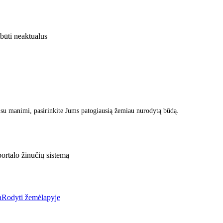
 būti neaktualus
 su manimi, pasirinkite Jums patogiausią žemiau nurodytą būdą.
rtalo žinučių sistemą
a
Rodyti žemėlapyje