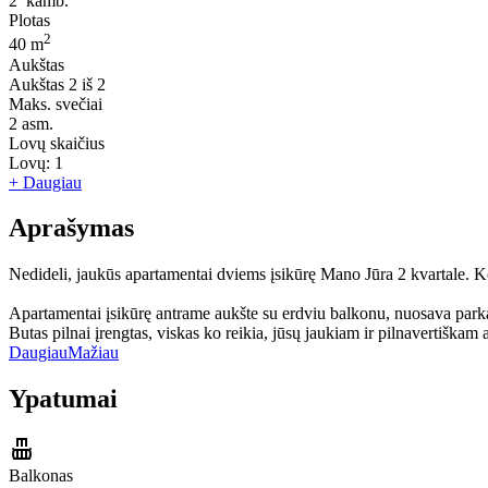
2
kamb.
Plotas
2
40 m
Aukštas
Aukštas
2 iš 2
Maks. svečiai
2
asm.
Lovų skaičius
Lovų:
1
+ Daugiau
Aprašymas
Nedideli, jaukūs apartamentai dviems įsikūrę Mano Jūra 2 kvartale. Kom
Apartamentai įsikūrę antrame aukšte su erdviu balkonu, nuosava parka
Butas pilnai įrengtas, viskas ko reikia, jūsų jaukiam ir pilnavertiškam 
Daugiau
Mažiau
Ypatumai
Balkonas