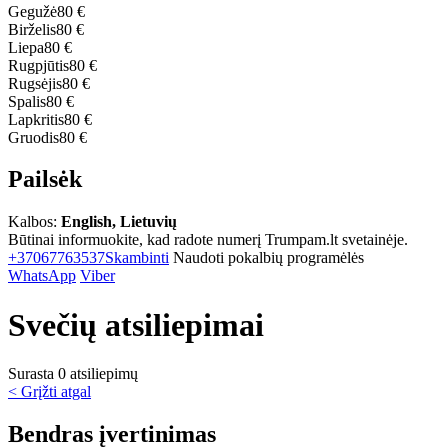
Gegužė
80 €
Birželis
80 €
Liepa
80 €
Rugpjūtis
80 €
Rugsėjis
80 €
Spalis
80 €
Lapkritis
80 €
Gruodis
80 €
Pailsėk
Kalbos:
English, Lietuvių
Būtinai informuokite, kad radote numerį Trumpam.lt svetainėje.
+37067763537
Skambinti
Naudoti pokalbių programėlės
WhatsApp
Viber
Svečių atsiliepimai
Surasta 0 atsiliepimų
< Grįžti atgal
Bendras įvertinimas