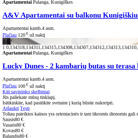
Apartamentai
Palanga, Kunigiškes
A&V Apartamentai su balkonu Kunigiškiuo
Apartamentai
kamb.
4 asm.
€
Plačiau
120
už naktį
€
100
1
0,134318,134311,134315,134308,134307,134312,134313,134310
Apartamentai
Palanga, Kunigiškes
Lucky Dunes - 2 kambarių butas su terasa 
Apartamentai
kamb.
4 asm.
€
Plačiau
100
už naktį
Kiti savininko skelbimai
Jūs paliekate mūsų tinklapį.
Isitikinkite, kad pasitikite svetaine į kurią būsite nukreipti.
Atšaukti
Tęsti
Toliau pateiktos kainos yra orientacinės ir tam tikromis dienomis gali sk
Sausis
80 €
Vasaris
80 €
Kovas
80 €
Balandis
80 €