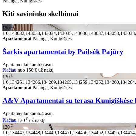
Palanga, Kunigiškes
Kiti savininko skelbimai
€
150
1
0,143032,143033,143034,143035,143036,143037,143053,143038
Apartamentai
Palanga, Kunigiškes
Šarkis apartamentai by Pailsėk Pajūry
Apartamentai
kamb.
6 asm.
Plačiau
nuo
150 €
už naktį
€
130
1
0,134261,134266,134269,134265,134259,134262,134260,134264
Apartamentai
Palanga, Kunigiškes
A&V Apartamentai su terasa Kunigiškėse 
Apartamentai
kamb.
4 asm.
€
Plačiau
130
už naktį
€
120
1
0,134447,134448,134449,134451,134456,134452,134455,134454