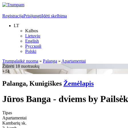
Registracija
Prisijungti
Įdėti skelbimą
LT
Kalbos
Lietuvių
English
Русский
Polski
Trumpalaikė nuoma
»
Palanga
»
Apartamentai
Žiūrėti 18 nuotraukų
+14
Palanga, Kunigiškes
Žemėlapis
Jūros Banga - dviems by Pailsė
Tipas
Apartamentai
Kambarių sk.