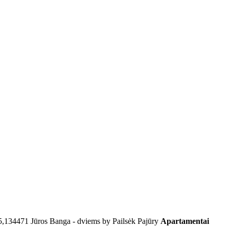
5,134471
Jūros Banga - dviems by Pailsėk Pajūry
Apartamentai