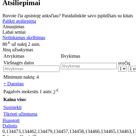
Atsiliepimai
Buvote čia apsistoję anksčiau? Pasidalinkite savo įspūdžiais su kitais
Palikti atsiliepimą
Atnaujintas
Labai seniai
Netinkamas skelbimas
€
80
už naktį 2 asm.
Jūsų užsakymas
Atvykimas
Išvykimas
Viešnagės datos
svečių
Minimum naktų:
4
+ Daugiau
€
Pagalvės mokestis 1 asm:
2
Kaina viso:
Susisiekti
Tikrinti užimtumą
Išsaugoti
Dalintis
0,134473,134462,134479,134457,134458,134466,134465,134463,1