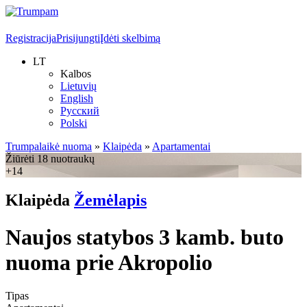
Registracija
Prisijungti
Įdėti skelbimą
LT
Kalbos
Lietuvių
English
Русский
Polski
Trumpalaikė nuoma
»
Klaipėda
»
Apartamentai
Žiūrėti 18 nuotraukų
+14
Klaipėda
Žemėlapis
Naujos statybos 3 kamb. buto
nuoma prie Akropolio
Tipas