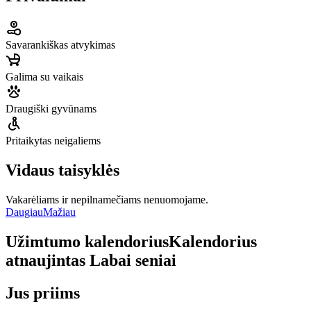
Savarankiškas atvykimas
Galima su vaikais
Draugiški gyvūnams
Pritaikytas neigaliems
Vidaus taisyklės
Vakarėliams ir nepilnamečiams nenuomojame.
Daugiau
Mažiau
Užimtumo kalendorius
Kalendorius
atnaujintas
Labai seniai
Jus priims