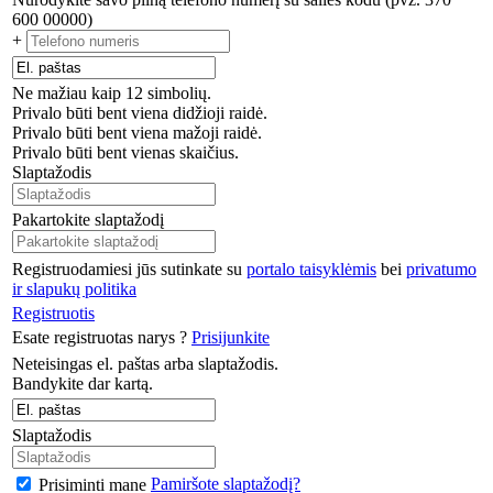
600 00000)
+
Ne mažiau kaip 12 simbolių.
Privalo būti bent viena didžioji raidė.
Privalo būti bent viena mažoji raidė.
Privalo būti bent vienas skaičius.
Slaptažodis
Pakartokite slaptažodį
Registruodamiesi jūs sutinkate su
portalo taisyklėmis
bei
privatumo
ir slapukų politika
Registruotis
Esate registruotas narys ?
Prisijunkite
Neteisingas el. paštas arba slaptažodis.
Bandykite dar kartą.
Slaptažodis
Pamiršote slaptažodį?
Prisiminti mane