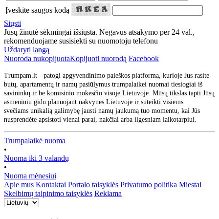
Įveskite saugos kodą
Siųsti
Jūsų žinutė sėkmingai išsiųsta. Negavus atsakymo per 24 val.,
rekomenduojame susisiekti su nuomotoju telefonu
Uždaryti langą
Nuoroda nukopijuota
Kopijuoti nuorodą
Facebook
Trumpam.lt - patogi apgyvendinimo paieškos platforma, kurioje Jus rasite
butų, apartamentų ir namų pasiūlymus trumpalaikei nuomai tiesiogiai iš
savininkų ir be komisinio mokesčio visoje Lietuvoje. Mūsų tikslas tapti Jūsų
asmeniniu gidu planuojant nakvynes Lietuvoje ir suteikti visiems
svečiams unikalią galimybę jausti namų jaukumą tuo momentu, kai Jūs
nusprendėte apsistoti vienai parai, nakčiai arba ilgesniam laikotarpiui.
Trumpalaikė nuoma
•
Nuoma iki 3 valandų
•
Nuoma mėnesiui
Apie mus
Kontaktai
Portalo taisyklės
Privatumo politika
Miestai
Skelbimų talpinimo taisyklės
Reklama