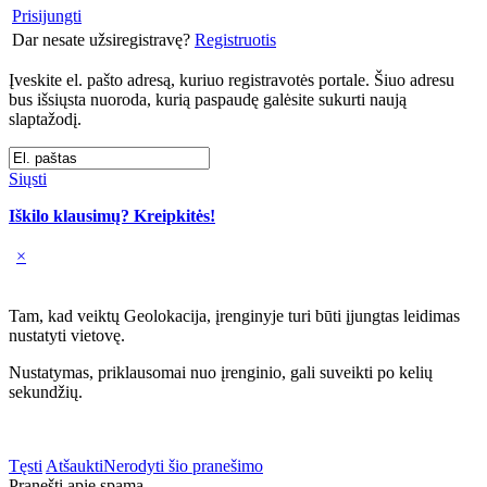
Prisijungti
Dar nesate užsiregistravę?
Registruotis
Įveskite el. pašto adresą, kuriuo registravotės portale. Šiuo adresu
bus išsiųsta nuoroda, kurią paspaudę galėsite sukurti naują
slaptažodį.
Siųsti
Iškilo klausimų? Kreipkitės!
×
Tam, kad veiktų Geolokacija, įrenginyje turi būti įjungtas leidimas
nustatyti vietovę.
Nustatymas, priklausomai nuo įrenginio, gali suveikti po kelių
sekundžių.
Tęsti
Atšaukti
Nerodyti šio pranešimo
Pranešti apie spamą