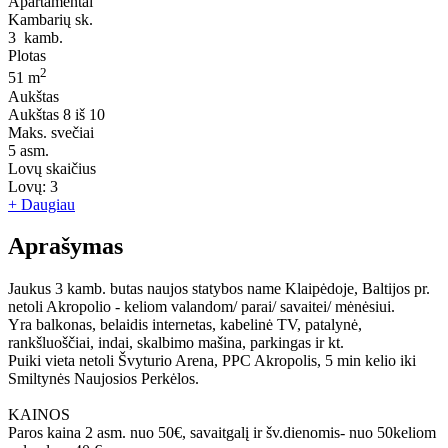
Apartamentai
Kambarių sk.
3
kamb.
Plotas
2
51 m
Aukštas
Aukštas
8 iš 10
Maks. svečiai
5
asm.
Lovų skaičius
Lovų:
3
+ Daugiau
Aprašymas
Jaukus 3 kamb. butas naujos statybos name Klaipėdoje, Baltijos pr.
netoli Akropolio - keliom valandom/ parai/ savaitei/ mėnėsiui.
Yra balkonas, belaidis internetas, kabelinė TV, patalynė,
rankšluoščiai, indai, skalbimo mašina, parkingas ir kt.
Puiki vieta netoli Švyturio Arena, PPC Akropolis, 5 min kelio iki
Smiltynės Naujosios Perkėlos.
KAINOS
Paros kaina 2 asm. nuo 50€, savaitgalį ir šv.dienomis- nuo 50keliom