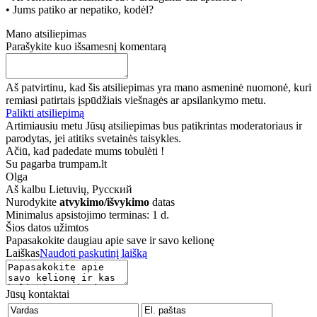
• Jums patiko ar nepatiko, kodėl?
Mano atsiliepimas
Parašykite kuo išsamesnį komentarą
Aš patvirtinu, kad šis atsiliepimas yra mano asmeninė nuomonė, kuri
remiasi patirtais įspūdžiais viešnagės ar apsilankymo metu.
Palikti atsiliepimą
Artimiausiu metu Jūsų atsiliepimas bus patikrintas moderatoriaus ir
parodytas, jei atitiks svetainės taisykles.
Ačiū, kad padedate mums tobulėti !
Su pagarba trumpam.lt
Olga
Aš kalbu
Lietuvių, Русский
Nurodykite
atvykimo/išvykimo
datas
Minimalus apsistojimo terminas: 1 d.
Šios datos užimtos
Papasakokite daugiau apie save ir savo kelionę
Laiškas
Naudoti paskutinį laišką
Jūsų kontaktai