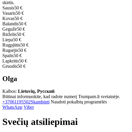
skirtis.
Sausis
50 €
Vasaris
50 €
Kovas
50 €
Balandis
50 €
Gegužė
50 €
Birželis
50 €
Liepa
50 €
Rugpjūtis
50 €
Rugsėjis
50 €
Spalis
50 €
Lapkritis
50 €
Gruodis
50 €
Olga
Kalbos:
Lietuvių, Русский
Būtinai informuokite, kad radote numerį Trumpam.lt svetainėje.
+37061195502
Skambinti
Naudoti pokalbių programėlės
WhatsApp
Viber
Svečių atsiliepimai