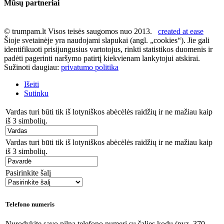
Mūsų partneriai
© trumpam.lt Visos teisės saugomos nuo 2013.
created at ease
Šioje svetainėje yra naudojami slapukai (angl. „cookies“). Jie gali
identifikuoti prisijungusius vartotojus, rinkti statistikos duomenis ir
padėti pagerinti naršymo patirtį kiekvienam lankytojui atskirai.
Sužinoti daugiau:
privatumo politika
Išeiti
Sutinku
Vardas turi būti tik iš lotyniškos abėcėlės raidžių ir ne mažiau kaip
iš 3 simbolių.
Vardas turi būti tik iš lotyniškos abėcėlės raidžių ir ne mažiau kaip
iš 3 simbolių.
Pasirinkite šalį
Telefono numeris
Nurodykite savo pilną telefono numerį su šalies kodu (pvz. 370