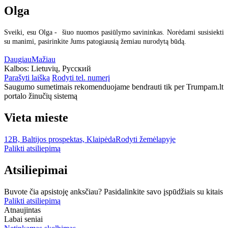
Olga
Sveiki, esu Olga - šiuo nuomos pasiūlymo savininkas. Norėdami susisiekti
su manimi, pasirinkite Jums patogiausią žemiau nurodytą būdą.
Daugiau
Mažiau
Kalbos:
Lietuvių, Русский
Parašyti laišką
Rodyti tel. numerį
Saugumo sumetimais rekomenduojame bendrauti tik per Trumpam.lt
portalo žinučių sistemą
Vieta mieste
12B, Baltijos prospektas, Klaipėda
Rodyti žemėlapyje
Palikti atsiliepimą
Atsiliepimai
Buvote čia apsistoję anksčiau? Pasidalinkite savo įspūdžiais su kitais
Palikti atsiliepimą
Atnaujintas
Labai seniai