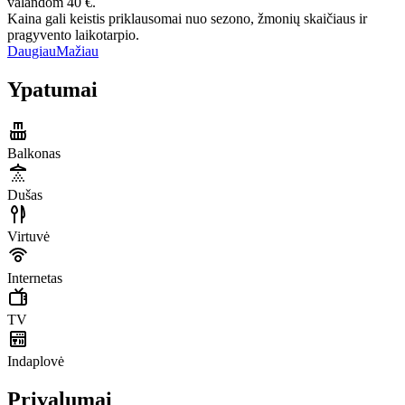
valandom 40 €.
Kaina gali keistis priklausomai nuo sezono, žmonių skaičiaus ir
pragyvento laikotarpio.
Daugiau
Mažiau
Ypatumai
Balkonas
Dušas
Virtuvė
Internetas
TV
Indaplovė
Privalumai