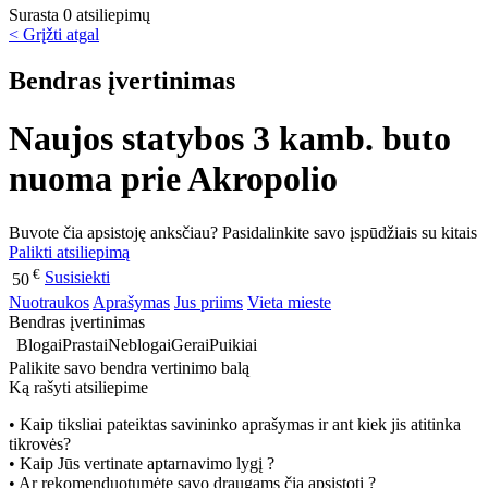
Surasta 0 atsiliepimų
< Grįžti atgal
Bendras įvertinimas
Naujos statybos 3 kamb. buto
nuoma prie Akropolio
Buvote čia apsistoję anksčiau? Pasidalinkite savo įspūdžiais su kitais
Palikti atsiliepimą
€
Susisiekti
50
Nuotraukos
Aprašymas
Jus priims
Vieta mieste
Bendras įvertinimas
Blogai
Prastai
Neblogai
Gerai
Puikiai
Palikite savo bendra vertinimo balą
Ką rašyti atsiliepime
• Kaip tiksliai pateiktas savininko aprašymas ir ant kiek jis atitinka
tikrovės?
• Kaip Jūs vertinate aptarnavimo lygį ?
• Ar rekomenduotumėte savo draugams čia apsistoti ?