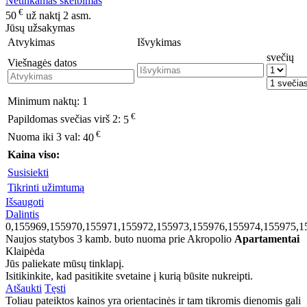
Netinkamas skelbimas
€
50
už naktį 2 asm.
Jūsų užsakymas
Atvykimas
Išvykimas
svečių
Viešnagės datos
Minimum naktų:
1
€
Papildomas svečias virš 2:
5
€
Nuoma iki 3 val:
40
Kaina viso:
Susisiekti
Tikrinti užimtumą
Išsaugoti
Dalintis
0,155969,155970,155971,155972,155973,155976,155974,155975,1
Naujos statybos 3 kamb. buto nuoma prie Akropolio
Apartamentai
Klaipėda
Jūs paliekate mūsų tinklapį.
Isitikinkite, kad pasitikite svetaine į kurią būsite nukreipti.
Atšaukti
Tęsti
Toliau pateiktos kainos yra orientacinės ir tam tikromis dienomis gali