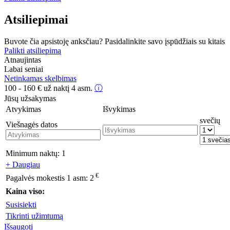
Atsiliepimai
Buvote čia apsistoję anksčiau? Pasidalinkite savo įspūdžiais su kitais
Palikti atsiliepimą
Atnaujintas
Labai seniai
Netinkamas skelbimas
100 - 160
€
už naktį 4 asm.
ⓘ
Jūsų užsakymas
Atvykimas
Išvykimas
svečių
Viešnagės datos
Minimum naktų:
1
+ Daugiau
€
Pagalvės mokestis 1 asm:
2
Kaina viso:
Susisiekti
Tikrinti užimtumą
Išsaugoti