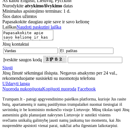
Aš kalbu
English, Lietuvių, Русский
Nurodykite
atvykimo/išvykimo
datas
Minimalus apsistojimo terminas: 1 d.
Šios datos užimtos
Papasakokite daugiau apie save ir savo kelionę
Laiškas
Naudoti paskutinį laišką
Jūsų kontaktai
Įveskite saugos kodą
Siųsti
Jūsų žinutė sėkmingai išsiųsta. Negavus atsakymo per 24 val.,
rekomenduojame susisiekti su nuomotoju telefonu
Uždaryti langą
Nuoroda nukopijuota
Kopijuoti nuorodą
Facebook
Trumpam.lt - patogi apgyvendinimo paieškos platforma, kurioje Jus rasite
butų, apartamentų ir namų pasiūlymus trumpalaikei nuomai tiesiogiai iš
savininkų ir be komisinio mokesčio visoje Lietuvoje. Mūsų tikslas tapti Jūsų
asmeniniu gidu planuojant nakvynes Lietuvoje ir suteikti visiems
svečiams unikalią galimybę jausti namų jaukumą tuo momentu, kai Jūs
nusprendėte apsistoti vienai parai, nakčiai arba ilgesniam laikotarpiui.