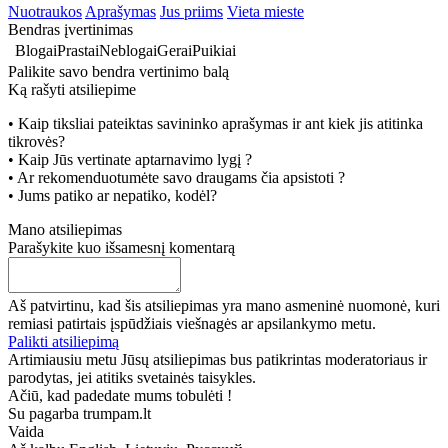
Nuotraukos
Aprašymas
Jus priims
Vieta mieste
Bendras įvertinimas
Blogai
Prastai
Neblogai
Gerai
Puikiai
Palikite savo bendra vertinimo balą
Ką rašyti atsiliepime
• Kaip tiksliai pateiktas savininko aprašymas ir ant kiek jis atitinka
tikrovės?
• Kaip Jūs vertinate aptarnavimo lygį ?
• Ar rekomenduotumėte savo draugams čia apsistoti ?
• Jums patiko ar nepatiko, kodėl?
Mano atsiliepimas
Parašykite kuo išsamesnį komentarą
Aš patvirtinu, kad šis atsiliepimas yra mano asmeninė nuomonė, kuri
remiasi patirtais įspūdžiais viešnagės ar apsilankymo metu.
Palikti atsiliepimą
Artimiausiu metu Jūsų atsiliepimas bus patikrintas moderatoriaus ir
parodytas, jei atitiks svetainės taisykles.
Ačiū, kad padedate mums tobulėti !
Su pagarba trumpam.lt
Vaida