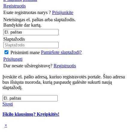
Registruotis
Esate registruotas narys ?
Prisijunkite
Neteisingas el. paštas arba slaptažodis.
Bandykite dar kartą.
Slaptažodis
Pamiršote slaptažodį?
Prisiminti mane
Prisijungti
Dar nesate užsiregistravę?
Registruotis
Įveskite el. pašto adresą, kuriuo registravotės portale. Šiuo adresu
bus išsiųsta nuoroda, kurią paspaudę galėsite sukurti naują
slaptažodį.
Siųsti
Iškilo klausimų? Kreipkitės!
×