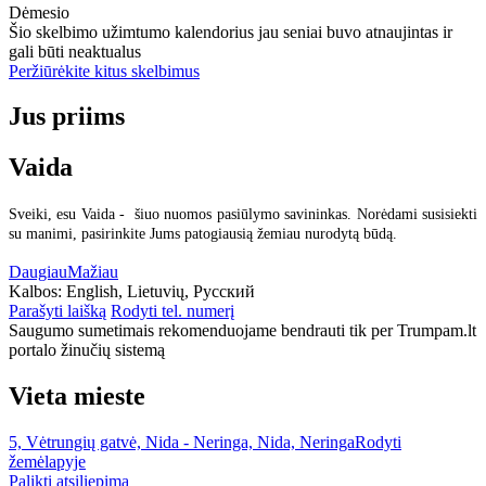
Dėmesio
Šio skelbimo užimtumo kalendorius jau seniai buvo atnaujintas ir
gali būti neaktualus
Peržiūrėkite kitus skelbimus
Jus priims
Vaida
Sveiki, esu Vaida - šiuo nuomos pasiūlymo savininkas. Norėdami susisiekti
su manimi, pasirinkite Jums patogiausią žemiau nurodytą būdą.
Daugiau
Mažiau
Kalbos:
English, Lietuvių, Русский
Parašyti laišką
Rodyti tel. numerį
Saugumo sumetimais rekomenduojame bendrauti tik per Trumpam.lt
portalo žinučių sistemą
Vieta mieste
5, Vėtrungių gatvė, Nida - Neringa, Nida, Neringa
Rodyti
žemėlapyje
Palikti atsiliepimą