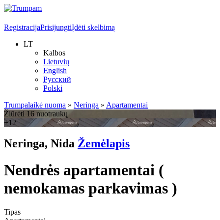
Registracija
Prisijungti
Įdėti skelbimą
LT
Kalbos
Lietuvių
English
Русский
Polski
Trumpalaikė nuoma
»
Neringa
»
Apartamentai
Žiūrėti 16 nuotraukų
+12
Neringa, Nida
Žemėlapis
Nendrės apartamentai (
nemokamas parkavimas )
Tipas