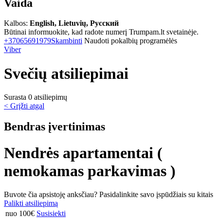
Vaida
Kalbos:
English, Lietuvių, Русский
Būtinai informuokite, kad radote numerį Trumpam.lt svetainėje.
+37065691979
Skambinti
Naudoti pokalbių programėlės
Viber
Svečių atsiliepimai
Surasta 0 atsiliepimų
< Grįžti atgal
Bendras įvertinimas
Nendrės apartamentai (
nemokamas parkavimas )
Buvote čia apsistoję anksčiau? Pasidalinkite savo įspūdžiais su kitais
Palikti atsiliepimą
nuo 100€
Susisiekti