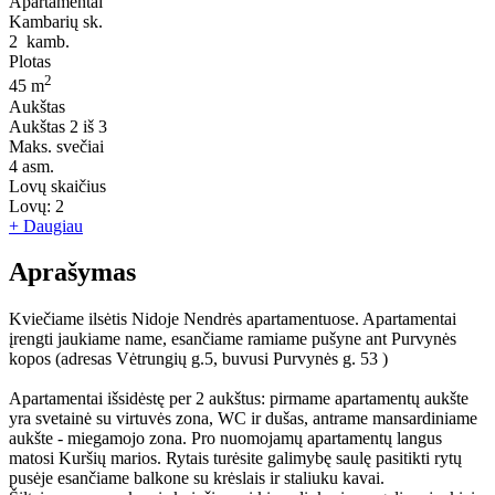
Apartamentai
Kambarių sk.
2
kamb.
Plotas
2
45 m
Aukštas
Aukštas
2 iš 3
Maks. svečiai
4
asm.
Lovų skaičius
Lovų:
2
+ Daugiau
Aprašymas
Kviečiame ilsėtis Nidoje Nendrės apartamentuose. Apartamentai
įrengti jaukiame name, esančiame ramiame pušyne ant Purvynės
kopos (adresas Vėtrungių g.5, buvusi Purvynės g. 53 )
Apartamentai išsidėstę per 2 aukštus: pirmame apartamentų aukšte
yra svetainė su virtuvės zona, WC ir dušas, antrame mansardiniame
aukšte - miegamojo zona. Pro nuomojamų apartamentų langus
matosi Kuršių marios. Rytais turėsite galimybę saulę pasitikti rytų
pusėje esančiame balkone su krėslais ir staliuku kavai.