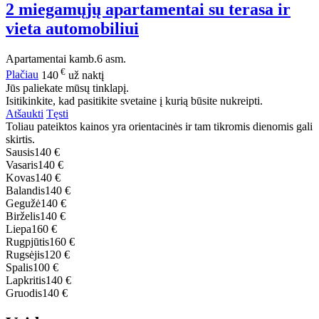
2 miegamųjų apartamentai su terasa ir
vieta automobiliui
Apartamentai
kamb.
6 asm.
€
Plačiau
140
už naktį
Jūs paliekate mūsų tinklapį.
Isitikinkite, kad pasitikite svetaine į kurią būsite nukreipti.
Atšaukti
Tęsti
Toliau pateiktos kainos yra orientacinės ir tam tikromis dienomis gali
skirtis.
Sausis
140 €
Vasaris
140 €
Kovas
140 €
Balandis
140 €
Gegužė
140 €
Birželis
140 €
Liepa
160 €
Rugpjūtis
160 €
Rugsėjis
120 €
Spalis
100 €
Lapkritis
140 €
Gruodis
140 €