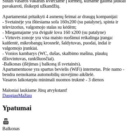
Šiltais vasaros vakarais kviečiame į kiemelį, kuriame galima jaukiai
pavakaroti, išsikepti užkandžių.
Apartamentai pritaikyti 4 asmenų šeimai ar draugų kompanijai:
- Svetainėje yra ištiesiama sofa 160x200 (su patalyne), spinta ir
televizorius, valgomojo stalas su kėdėm;
- Miegamajame yra dvigulė lova 160 x200 (su patalyne)
- Virtuvės zonoje yra visa maisto ruošimui reikalinga įranga:
kaitlentė, mikrobangų krosnelė, šaldytuvas, puodai, indai ir
valgomojo įrankiai.
- Vonios kambarys (WC, dušas, skalbimo mašina, plaukų
džiovintuvas, rankšluosčiai).
-Balkonas (išėjimas į balkoną iš svetainės).
Apartamentuose yra spartus bevielis (WiFi) internetas. Prie namo -
bendra nemokama automobilių stovėjimo aikštelė.
Vasaros laikotarpiu minimali nuomos trukmė - 3 dienos
Maloniai laukiame Jūsų atvykstant!
Daugiau
Mažiau
Ypatumai
Balkonas