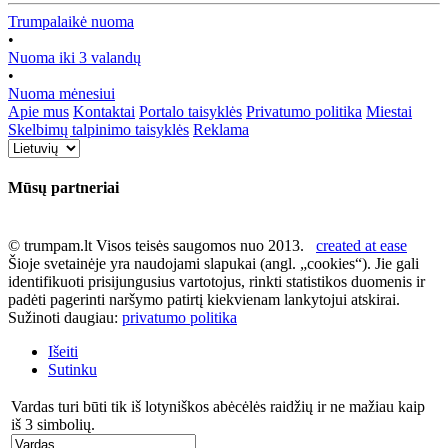
Trumpalaikė nuoma
•
Nuoma iki 3 valandų
•
Nuoma mėnesiui
Apie mus
Kontaktai
Portalo taisyklės
Privatumo politika
Miestai
Skelbimų talpinimo taisyklės
Reklama
Mūsų partneriai
© trumpam.lt Visos teisės saugomos nuo 2013.
created at ease
Šioje svetainėje yra naudojami slapukai (angl. „cookies“). Jie gali
identifikuoti prisijungusius vartotojus, rinkti statistikos duomenis ir
padėti pagerinti naršymo patirtį kiekvienam lankytojui atskirai.
Sužinoti daugiau:
privatumo politika
Išeiti
Sutinku
Vardas turi būti tik iš lotyniškos abėcėlės raidžių ir ne mažiau kaip
iš 3 simbolių.