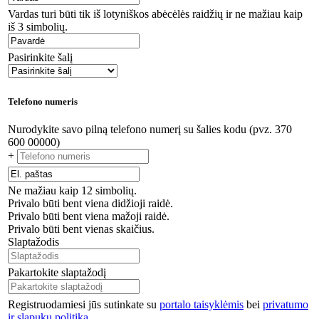
Vardas turi būti tik iš lotyniškos abėcėlės raidžių ir ne mažiau kaip
iš 3 simbolių.
Pasirinkite šalį
Telefono numeris
Nurodykite savo pilną telefono numerį su šalies kodu (pvz. 370
600 00000)
+
Ne mažiau kaip 12 simbolių.
Privalo būti bent viena didžioji raidė.
Privalo būti bent viena mažoji raidė.
Privalo būti bent vienas skaičius.
Slaptažodis
Pakartokite slaptažodį
Registruodamiesi jūs sutinkate su
portalo taisyklėmis
bei
privatumo
ir slapukų politika