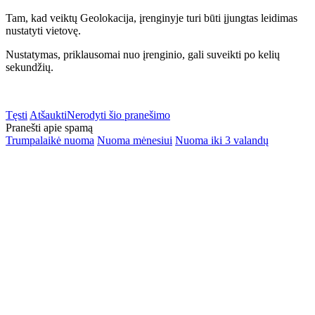
Tam, kad veiktų Geolokacija, įrenginyje turi būti įjungtas leidimas
nustatyti vietovę.
Nustatymas, priklausomai nuo įrenginio, gali suveikti po kelių
sekundžių.
Tęsti
Atšaukti
Nerodyti šio pranešimo
Pranešti apie spamą
Trumpalaikė nuoma
Nuoma mėnesiui
Nuoma iki 3 valandų