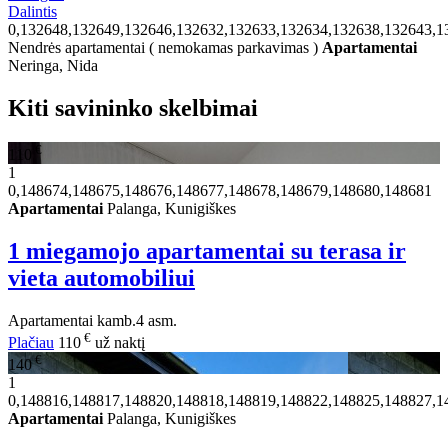
Dalintis
0,132648,132649,132646,132632,132633,132634,132638,132643,1
Nendrės apartamentai ( nemokamas parkavimas )
Apartamentai
Neringa, Nida
Kiti savininko skelbimai
€
110
1
0,148674,148675,148676,148677,148678,148679,148680,148681
Apartamentai
Palanga, Kunigiškes
1 miegamojo apartamentai su terasa ir
vieta automobiliui
Apartamentai
kamb.
4 asm.
€
Plačiau
110
už naktį
€
140
1
0,148816,148817,148820,148818,148819,148822,148825,148827,1
Apartamentai
Palanga, Kunigiškes