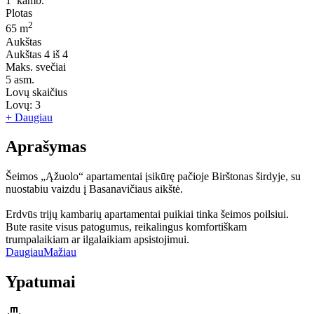
1
kamb.
Plotas
2
65 m
Aukštas
Aukštas
4 iš 4
Maks. svečiai
5
asm.
Lovų skaičius
Lovų:
3
+ Daugiau
Aprašymas
Šeimos „Ąžuolo“ apartamentai įsikūrę pačioje Birštonas širdyje, su
nuostabiu vaizdu į Basanavičiaus aikštė.
Erdvūs trijų kambarių apartamentai puikiai tinka šeimos poilsiui.
Bute rasite visus patogumus, reikalingus komfortiškam
trumpalaikiam ar ilgalaikiam apsistojimui.
Daugiau
Mažiau
Ypatumai