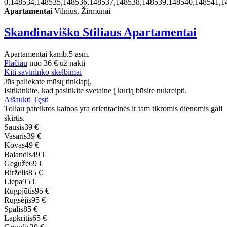
0,148534,148535,148536,148537,148538,148539,148540,148541,1
Apartamentai
Vilnius, Žirmūnai
Skandinaviško Stiliaus Apartamentai
Apartamentai
kamb.
5 asm.
Plačiau
nuo
36 €
už naktį
Kiti savininko skelbimai
Jūs paliekate mūsų tinklapį.
Isitikinkite, kad pasitikite svetaine į kurią būsite nukreipti.
Atšaukti
Tęsti
Toliau pateiktos kainos yra orientacinės ir tam tikromis dienomis gali
skirtis.
Sausis
39 €
Vasaris
39 €
Kovas
49 €
Balandis
49 €
Gegužė
69 €
Birželis
85 €
Liepa
95 €
Rugpjūtis
95 €
Rugsėjis
95 €
Spalis
85 €
Lapkritis
65 €