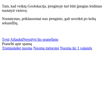
Tam, kad veiktų Geolokacija, įrenginyje turi būti įjungtas leidimas
nustatyti vietovę.
Nustatymas, priklausomai nuo įrenginio, gali suveikti po kelių
sekundžių.
Tęsti
Atšaukti
Nerodyti šio pranešimo
Pranešti apie spamą
Trumpalaikė nuoma
Nuoma mėnesiui
Nuoma iki 3 valandų