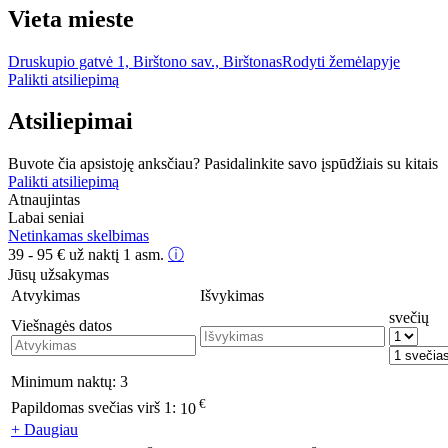
Vieta mieste
Druskupio gatvė 1, Birštono sav., Birštonas
Rodyti žemėlapyje
Palikti atsiliepimą
Atsiliepimai
Buvote čia apsistoję anksčiau? Pasidalinkite savo įspūdžiais su kitais
Palikti atsiliepimą
Atnaujintas
Labai seniai
Netinkamas skelbimas
39 - 95
€
už naktį 1 asm.
ⓘ
Jūsų užsakymas
Atvykimas
Išvykimas
svečių
Viešnagės datos
Minimum naktų:
3
€
Papildomas svečias virš 1:
10
+ Daugiau