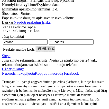
Aš kalbu
English, Français, Lietuvių, Русский
Nurodykite
atvykimo/išvykimo
datas
Minimalus apsistojimo terminas: 3 d.
Šios datos užimtos
Papasakokite daugiau apie save ir savo kelionę
Laiškas
Naudoti paskutinį laišką
Jūsų kontaktai
Įveskite saugos kodą
Siųsti
Jūsų žinutė sėkmingai išsiųsta. Negavus atsakymo per 24 val.,
rekomenduojame susisiekti su nuomotoju telefonu
Uždaryti langą
Nuoroda nukopijuota
Kopijuoti nuorodą
Facebook
Trumpam.lt - patogi apgyvendinimo paieškos platforma, kurioje Jus rasite
butų, apartamentų ir namų pasiūlymus trumpalaikei nuomai tiesiogiai iš
savininkų ir be komisinio mokesčio visoje Lietuvoje. Mūsų tikslas tapti Jūsų
asmeniniu gidu planuojant nakvynes Lietuvoje ir suteikti visiems
svečiams unikalią galimybę jausti namų jaukumą tuo momentu, kai Jūs
nusprendėte apsistoti vienai parai, nakčiai arba ilgesniam laikotarpiui.