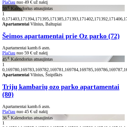
Plačiau
nuo
49 €
už naktį
€
59
Kalendorius atnaujintas
1
0,171403,171394,171395,171385,171393,171402,171392,171406,1
Apartamentai
Vilnius, Baltupiai
Šeimos apartamentai prie Oz parko (72)
Apartamentai
kamb.
6 asm.
Plačiau
nuo
59 €
už naktį
€
45
Kalendorius atnaujintas
1
0,169780,169783,169782,169781,169784,169785,169786,169787,1
Apartamentai
Vilnius, Šnipiškės
Trijų kambarių ozo parko apartamentai
(80)
Apartamentai
kamb.
6 asm.
Plačiau
nuo
45 €
už naktį
€
36
Kalendorius atnaujintas
1