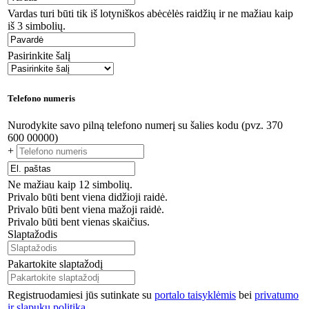
Vardas turi būti tik iš lotyniškos abėcėlės raidžių ir ne mažiau kaip
iš 3 simbolių.
Pasirinkite šalį
Telefono numeris
Nurodykite savo pilną telefono numerį su šalies kodu (pvz. 370
600 00000)
+
Ne mažiau kaip 12 simbolių.
Privalo būti bent viena didžioji raidė.
Privalo būti bent viena mažoji raidė.
Privalo būti bent vienas skaičius.
Slaptažodis
Pakartokite slaptažodį
Registruodamiesi jūs sutinkate su
portalo taisyklėmis
bei
privatumo
ir slapukų politika