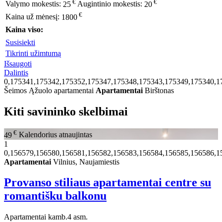
€
€
Valymo mokestis:
25
Augintinio mokestis:
20
€
Kaina už mėnesį:
1800
Kaina viso:
Susisiekti
Tikrinti užimtumą
Išsaugoti
Dalintis
0,175341,175342,175352,175347,175348,175343,175349,175340,1
Šeimos Ąžuolo apartamentai
Apartamentai
Birštonas
Kiti savininko skelbimai
€
49
Kalendorius atnaujintas
1
0,156579,156580,156581,156582,156583,156584,156585,156586,1
Apartamentai
Vilnius, Naujamiestis
Provanso stiliaus apartamentai centre su
romantišku balkonu
Apartamentai
kamb.
4 asm.