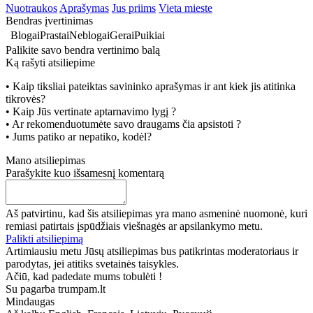
Nuotraukos
Aprašymas
Jus priims
Vieta mieste
Bendras įvertinimas
Blogai
Prastai
Neblogai
Gerai
Puikiai
Palikite savo bendra vertinimo balą
Ką rašyti atsiliepime
• Kaip tiksliai pateiktas savininko aprašymas ir ant kiek jis atitinka
tikrovės?
• Kaip Jūs vertinate aptarnavimo lygį ?
• Ar rekomenduotumėte savo draugams čia apsistoti ?
• Jums patiko ar nepatiko, kodėl?
Mano atsiliepimas
Parašykite kuo išsamesnį komentarą
Aš patvirtinu, kad šis atsiliepimas yra mano asmeninė nuomonė, kuri
remiasi patirtais įspūdžiais viešnagės ar apsilankymo metu.
Palikti atsiliepimą
Artimiausiu metu Jūsų atsiliepimas bus patikrintas moderatoriaus ir
parodytas, jei atitiks svetainės taisykles.
Ačiū, kad padedate mums tobulėti !
Su pagarba trumpam.lt
Mindaugas