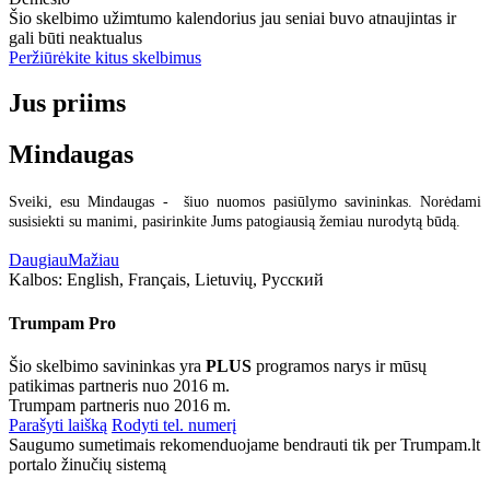
Šio skelbimo užimtumo kalendorius jau seniai buvo atnaujintas ir
gali būti neaktualus
Peržiūrėkite kitus skelbimus
Jus priims
Mindaugas
Sveiki, esu Mindaugas - šiuo nuomos pasiūlymo savininkas. Norėdami
susisiekti su manimi, pasirinkite Jums patogiausią žemiau nurodytą būdą.
Daugiau
Mažiau
Kalbos:
English, Français, Lietuvių, Русский
Trumpam Pro
Šio skelbimo savininkas yra
PLUS
programos narys ir mūsų
patikimas partneris nuo 2016 m.
Trumpam partneris nuo 2016 m.
Parašyti laišką
Rodyti tel. numerį
Saugumo sumetimais rekomenduojame bendrauti tik per Trumpam.lt
portalo žinučių sistemą