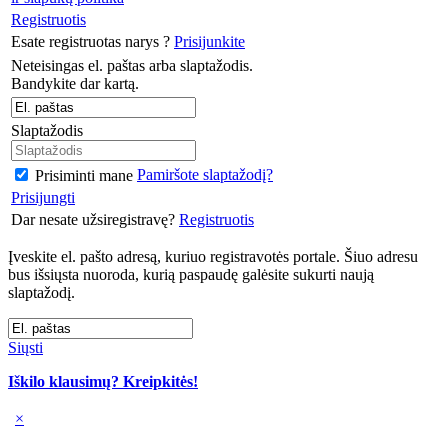
Registruotis
Esate registruotas narys ?
Prisijunkite
Neteisingas el. paštas arba slaptažodis.
Bandykite dar kartą.
Slaptažodis
Pamiršote slaptažodį?
Prisiminti mane
Prisijungti
Dar nesate užsiregistravę?
Registruotis
Įveskite el. pašto adresą, kuriuo registravotės portale. Šiuo adresu
bus išsiųsta nuoroda, kurią paspaudę galėsite sukurti naują
slaptažodį.
Siųsti
Iškilo klausimų? Kreipkitės!
×