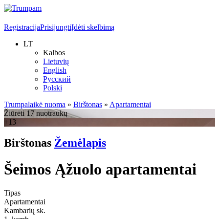
Registracija
Prisijungti
Įdėti skelbimą
LT
Kalbos
Lietuvių
English
Русский
Polski
Trumpalaikė nuoma
»
Birštonas
»
Apartamentai
Žiūrėti 17 nuotraukų
+13
Birštonas
Žemėlapis
Šeimos Ąžuolo apartamentai
Tipas
Apartamentai
Kambarių sk.