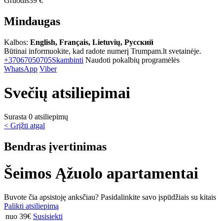
Gruodis
39 €
Mindaugas
Kalbos:
English, Français, Lietuvių, Русский
Būtinai informuokite, kad radote numerį Trumpam.lt svetainėje.
+37067050705
Skambinti
Naudoti pokalbių programėlės
WhatsApp
Viber
Svečių atsiliepimai
Surasta 0 atsiliepimų
< Grįžti atgal
Bendras įvertinimas
Šeimos Ąžuolo apartamentai
Buvote čia apsistoję anksčiau? Pasidalinkite savo įspūdžiais su kitais
Palikti atsiliepimą
nuo 39€
Susisiekti