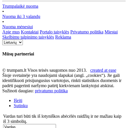
Trumpalaikė nuoma
•
Nuoma iki 3 valandų
•
Nuoma mėnesiui
Apie mus
Kontaktai
Portalo taisyklės
Privatumo politika
Miestai
Skelbimų talpinimo taisyklės
Reklama
Mūsų partneriai
© trumpam.lt Visos teisės saugomos nuo 2013.
created at ease
Šioje svetainėje yra naudojami slapukai (angl. „cookies“). Jie gali
identifikuoti prisijungusius vartotojus, rinkti statistikos duomenis ir
padėti pagerinti naršymo patirtį kiekvienam lankytojui atskirai.
Sužinoti daugiau:
privatumo politika
Išeiti
Sutinku
Vardas turi būti tik iš lotyniškos abėcėlės raidžių ir ne mažiau kaip
iš 3 simbolių.