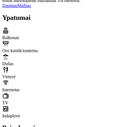
Butas nuomojamas mažiausiai 3-4 dienoms.
Daugiau
Mažiau
Ypatumai
Balkonas
Oro kondicionierius
Dušas
Virtuvė
Internetas
TV
Indaplovė