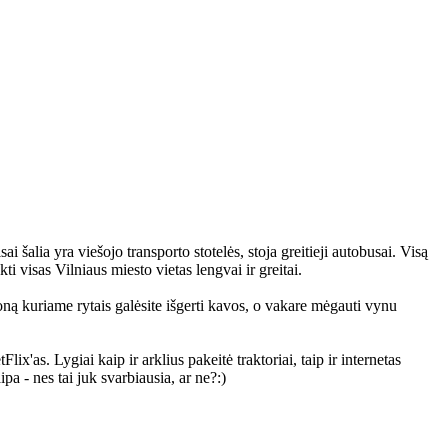
i šalia yra viešojo transporto stotelės, stoja greitieji autobusai. Visą
i visas Vilniaus miesto vietas lengvai ir greitai.
koną kuriame rytais galėsite išgerti kavos, o vakare mėgauti vynu
x'as. Lygiai kaip ir arklius pakeitė traktoriai, taip ir internetas
pa - nes tai juk svarbiausia, ar ne?:)