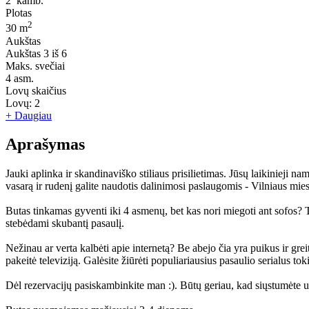
2
kamb.
Plotas
2
30 m
Aukštas
Aukštas
3 iš 6
Maks. svečiai
4
asm.
Lovų skaičius
Lovų:
2
+ Daugiau
Aprašymas
Jauki aplinka ir skandinaviško stiliaus prisilietimas. Jūsų laikinieji na
vasarą ir rudenį galite naudotis dalinimosi paslaugomis - Vilniaus miest
Butas tinkamas gyventi iki 4 asmenų, bet kas nori miegoti ant sofos? To
stebėdami skubantį pasaulį.
Nežinau ar verta kalbėti apie internetą? Be abejo čia yra puikus ir greit
pakeitė televiziją. Galėsite žiūrėti populiariausius pasaulio serialus to
Dėl rezervacijų pasiskambinkite man :). Būtų geriau, kad siųstumėte u