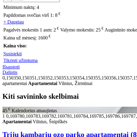
Minimum naktų:
4
€
Papildomas svečias virš 1:
8
+ Daugiau
€
€
Pagalvės mokestis 1 asm:
2
Valymo mokestis:
25
Augintinio moke
€
Kaina už mėnesį:
1600
Kaina viso:
Susisiekti
Tikrinti užimtumą
Išsaugoti
Dalintis
0,150350,150351,150352,150353,150354,150355,150356,150357,1
apartamentai
Apartamentai
Vilnius, Žirmūnai
Kiti savininko skelbimai
€
45
Kalendorius atnaujintas
1
0,169780,169783,169782,169781,169784,169785,169786,169787
Apartamentai
Vilnius, Šnipiškės
Trijų kambarių ozo parko apartamentai (8