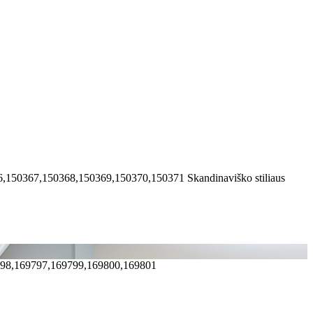
6,150367,150368,150369,150370,150371
Skandinaviško stiliaus
798,169797,169799,169800,169801