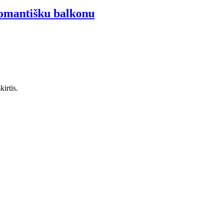
romantišku balkonu
irtis.