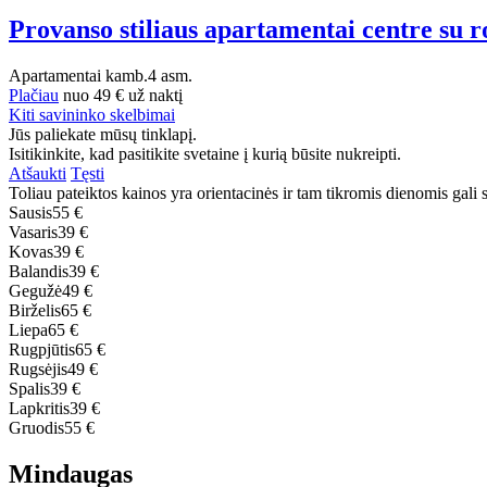
Provanso stiliaus apartamentai centre su 
Apartamentai
kamb.
4 asm.
Plačiau
nuo
49 €
už naktį
Kiti savininko skelbimai
Jūs paliekate mūsų tinklapį.
Isitikinkite, kad pasitikite svetaine į kurią būsite nukreipti.
Atšaukti
Tęsti
Toliau pateiktos kainos yra orientacinės ir tam tikromis dienomis gali sk
Sausis
55 €
Vasaris
39 €
Kovas
39 €
Balandis
39 €
Gegužė
49 €
Birželis
65 €
Liepa
65 €
Rugpjūtis
65 €
Rugsėjis
49 €
Spalis
39 €
Lapkritis
39 €
Gruodis
55 €
Mindaugas