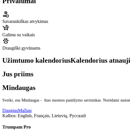
Privalumai
Savarankiškas atvykimas
Galima su vaikais
Draugiški gyvūnams
Užimtumo kalendorius
Kalendorius atnauj
Jus priims
Mindaugas
Sveiki, esu Mindaugas - šiuo nuomos pasiūlymo savininkas. Norėdami susisie
Daugiau
Mažiau
Kalbos:
English, Français, Lietuvių, Русский
Trumpam Pro