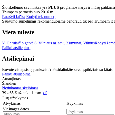
Šio skelbimo savininkas yra
PLUS
programos narys ir mūsų patikima
Trumpam partneris nuo 2016 m.
Parašyti laišką
Rodyti tel. numerį
Saugumo sumetimais rekomenduojame bendrauti tik per Trumpam.lt po
Vieta mieste
V. Gerulaičio gatvė 6, Vilniaus m. sav., Žirmūnai, Vilnius
Rodyti žemė
Palikti atsiliepimą
Atsiliepimai
Buvote čia apsistoję anksčiau? Pasidalinkite savo įspūdžiais su kitais
Palikti atsiliepimą
Atnaujintas
Šiandien
Netinkamas skelbimas
39 - 65
€
už naktį 1 asm.
ⓘ
Jūsų užsakymas
Atvykimas
Išvykimas
Viešnagės datos