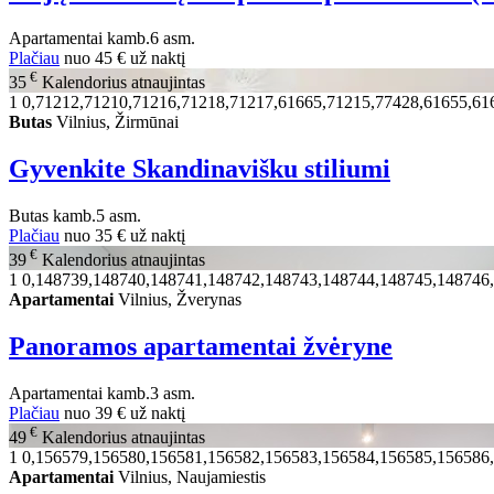
Apartamentai
kamb.
6 asm.
Plačiau
nuo
45 €
už naktį
€
35
Kalendorius atnaujintas
1
0,71212,71210,71216,71218,71217,61665,71215,77428,61655,61
Butas
Vilnius, Žirmūnai
Gyvenkite Skandinavišku stiliumi
Butas
kamb.
5 asm.
Plačiau
nuo
35 €
už naktį
€
39
Kalendorius atnaujintas
1
0,148739,148740,148741,148742,148743,148744,148745,148746
Apartamentai
Vilnius, Žverynas
Panoramos apartamentai žvėryne
Apartamentai
kamb.
3 asm.
Plačiau
nuo
39 €
už naktį
€
49
Kalendorius atnaujintas
1
0,156579,156580,156581,156582,156583,156584,156585,156586
Apartamentai
Vilnius, Naujamiestis