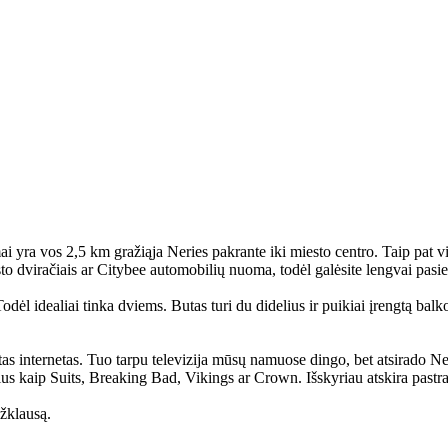
mai yra vos 2,5 km gražiąja Neries pakrante iki miesto centro. Taip pat visa
o dviračiais ar Citybee automobilių nuoma, todėl galėsite lengvai pasiekt
dėl idealiai tinka dviems. Butas turi du didelius ir puikiai įrengtą bal
as internetas. Tuo tarpu televizija mūsų namuose dingo, bet atsirado NetFli
kius kaip Suits, Breaking Bad, Vikings ar Crown. Išskyriau atskira pastrai
žklausą.