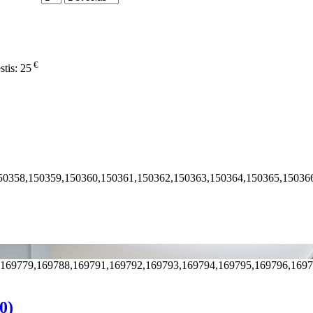
€
stis:
25
50358,150359,150360,150361,150362,150363,150364,150365,15036
,169779,169788,169791,169792,169793,169794,169795,169796,169
0)