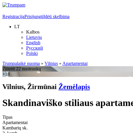
Registracija
Prisijungti
Įdėti skelbimą
LT
Kalbos
Lietuvių
English
Русский
Polski
Trumpalaikė nuoma
»
Vilnius
»
Apartamentai
Žiūrėti 22 nuotraukų
+18
Vilnius, Žirmūnai
Žemėlapis
Skandinaviško stiliaus apartam
Tipas
Apartamentai
Kambarių sk.