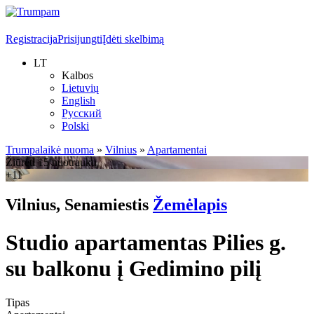
Registracija
Prisijungti
Įdėti skelbimą
LT
Kalbos
Lietuvių
English
Русский
Polski
Trumpalaikė nuoma
»
Vilnius
»
Apartamentai
Žiūrėti 15 nuotraukų
+11
Vilnius, Senamiestis
Žemėlapis
Studio apartamentas Pilies g.
su balkonu į Gedimino pilį
Tipas