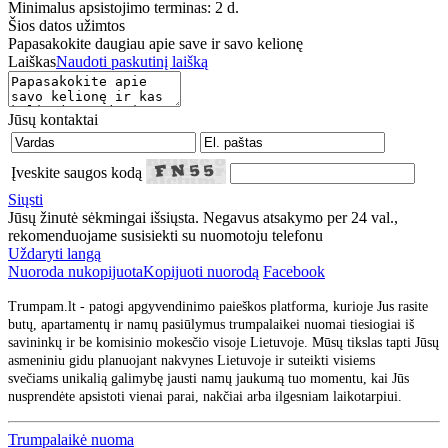
Minimalus apsistojimo terminas: 2 d.
Šios datos užimtos
Papasakokite daugiau apie save ir savo kelionę
Laiškas
Naudoti paskutinį laišką
Jūsų kontaktai
Įveskite saugos kodą
Siųsti
Jūsų žinutė sėkmingai išsiųsta. Negavus atsakymo per 24 val.,
rekomenduojame susisiekti su nuomotoju telefonu
Uždaryti langą
Nuoroda nukopijuota
Kopijuoti nuorodą
Facebook
Trumpam.lt - patogi apgyvendinimo paieškos platforma, kurioje Jus rasite
butų, apartamentų ir namų pasiūlymus trumpalaikei nuomai tiesiogiai iš
savininkų ir be komisinio mokesčio visoje Lietuvoje. Mūsų tikslas tapti Jūsų
asmeniniu gidu planuojant nakvynes Lietuvoje ir suteikti visiems
svečiams unikalią galimybę jausti namų jaukumą tuo momentu, kai Jūs
nusprendėte apsistoti vienai parai, nakčiai arba ilgesniam laikotarpiui.
Trumpalaikė nuoma