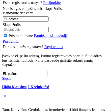
Esate registruotas narys ?
Prisijunkite
Neteisingas el. paštas arba slaptažodis.
Bandykite dar kartą.
Slaptažodis
Pamiršote slaptažodį?
Prisiminti mane
Prisijungti
Dar nesate užsiregistravę?
Registruotis
Įveskite el. pašto adresą, kuriuo registravotės portale. Šiuo adresu
bus išsiųsta nuoroda, kurią paspaudę galėsite sukurti naują
slaptažodį.
Siųsti
Iškilo klausimų? Kreipkitės!
×
Tam, kad veiktų Geolokacija, įrenginyje turi būti įjungtas leidimas