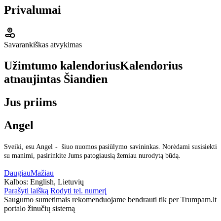
Privalumai
Savarankiškas atvykimas
Užimtumo kalendorius
Kalendorius
atnaujintas
Šiandien
Jus priims
Angel
Sveiki, esu Angel - šiuo nuomos pasiūlymo savininkas. Norėdami susisiekti
su manimi, pasirinkite Jums patogiausią žemiau nurodytą būdą.
Daugiau
Mažiau
Kalbos:
English, Lietuvių
Parašyti laišką
Rodyti tel. numerį
Saugumo sumetimais rekomenduojame bendrauti tik per Trumpam.lt
portalo žinučių sistemą