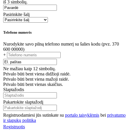
iš 3 simbolių.
Pasirinkite šalį
Telefono numeris
Nurodykite savo pilną telefono numerį su šalies kodu (pvz. 370
600 00000)
+
Ne mažiau kaip 12 simbolių.
Privalo būti bent viena didžioji raidė.
Privalo būti bent viena mažoji raidė.
Privalo būti bent vienas skaičius.
Slaptažodis
Pakartokite slaptažodį
Registruodamiesi jūs sutinkate su
portalo taisyklėmis
bei
privatumo
ir slapukų politika
Registruotis