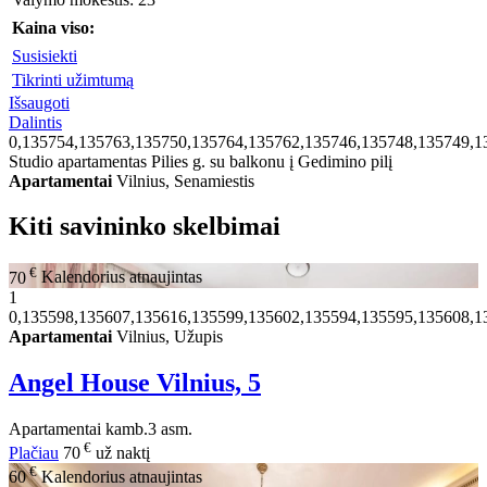
Kaina viso:
Susisiekti
Tikrinti užimtumą
Išsaugoti
Dalintis
0,135754,135763,135750,135764,135762,135746,135748,135749,1
Studio apartamentas Pilies g. su balkonu į Gedimino pilį
Apartamentai
Vilnius, Senamiestis
Kiti savininko skelbimai
€
70
Kalendorius atnaujintas
1
0,135598,135607,135616,135599,135602,135594,135595,135608,1
Apartamentai
Vilnius, Užupis
Angel House Vilnius, 5
Apartamentai
kamb.
3 asm.
€
Plačiau
70
už naktį
€
60
Kalendorius atnaujintas