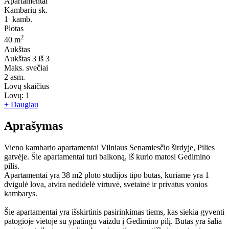
Apartamentai
Kambarių sk.
1
kamb.
Plotas
2
40 m
Aukštas
Aukštas
3 iš 3
Maks. svečiai
2
asm.
Lovų skaičius
Lovų:
1
+ Daugiau
Aprašymas
Vieno kambario apartamentai Vilniaus Senamiesčio širdyje, Pilies
gatvėje. Šie apartamentai turi balkoną, iš kurio matosi Gedimino
pilis.
Apartamentai yra 38 m2 ploto studijos tipo butas, kuriame yra 1
dvigulė lova, atvira nedidelė virtuvė, svetainė ir privatus vonios
kambarys.
Šie apartamentai yra išskirtinis pasirinkimas tiems, kas siekia gyventi
patogioje vietoje su ypatingu vaizdu į Gedimino pilį. Butas yra šalia