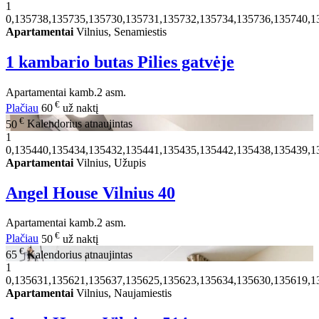
1
0,135738,135735,135730,135731,135732,135734,135736,135740,1
Apartamentai
Vilnius, Senamiestis
1 kambario butas Pilies gatvėje
Apartamentai
kamb.
2 asm.
€
Plačiau
60
už naktį
€
50
Kalendorius atnaujintas
1
0,135440,135434,135432,135441,135435,135442,135438,135439,1
Apartamentai
Vilnius, Užupis
Angel House Vilnius 40
Apartamentai
kamb.
2 asm.
€
Plačiau
50
už naktį
€
65
Kalendorius atnaujintas
1
0,135631,135621,135637,135625,135623,135634,135630,135619,1
Apartamentai
Vilnius, Naujamiestis