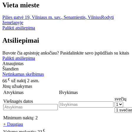
Vieta mieste
Pilies gatvė 19, Vilniaus m. sav., Senamiestis, Vilnius
Rodyti
žemėlapyje
Palikti atsiliepimą
Atsiliepimai
Buvote čia apsistoję anksčiau? Pasidalinkite savo įspūdžiais su kitais
Palikti atsiliepimą
Atnaujintas
Šiandien
Netinkamas skelbimas
€
66
už naktį 2 asm.
Jūsų užsakymas
Atvykimas
Išvykimas
svečių
Viešnagės datos
Minimum naktų:
2
+ Daugiau
€
Valymo mokestis:
23