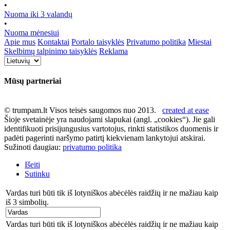
•
Nuoma iki 3 valandų
•
Nuoma mėnesiui
Apie mus
Kontaktai
Portalo taisyklės
Privatumo politika
Miestai
Skelbimų talpinimo taisyklės
Reklama
Mūsų partneriai
© trumpam.lt Visos teisės saugomos nuo 2013.
created at ease
Šioje svetainėje yra naudojami slapukai (angl. „cookies“). Jie gali
identifikuoti prisijungusius vartotojus, rinkti statistikos duomenis ir
padėti pagerinti naršymo patirtį kiekvienam lankytojui atskirai.
Sužinoti daugiau:
privatumo politika
Išeiti
Sutinku
Vardas turi būti tik iš lotyniškos abėcėlės raidžių ir ne mažiau kaip
iš 3 simbolių.
Vardas turi būti tik iš lotyniškos abėcėlės raidžių ir ne mažiau kaip