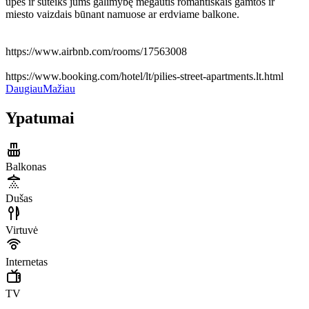
upės ir suteiks jums galimybę mėgautis romantiškais gamtos ir
miesto vaizdais būnant namuose ar erdviame balkone.
https://www.airbnb.com/rooms/17563008
https://www.booking.com/hotel/lt/pilies-street-apartments.lt.html
Daugiau
Mažiau
Ypatumai
Balkonas
Dušas
Virtuvė
Internetas
TV