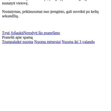
nustatyti vietovę.
Nustatymas, priklausomai nuo įrenginio, gali suveikti po kelių
sekundžių.
Tęsti
Atšaukti
Nerodyti šio pranešimo
Pranešti apie spamą
Trumpalaikė nuoma
Nuoma mėnesiui
Nuoma iki 3 valandų