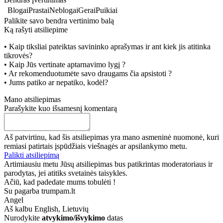
Blogai
Prastai
Neblogai
Gerai
Puikiai
Palikite savo bendra vertinimo balą
Ką rašyti atsiliepime
• Kaip tiksliai pateiktas savininko aprašymas ir ant kiek jis atitinka
tikrovės?
• Kaip Jūs vertinate aptarnavimo lygį ?
• Ar rekomenduotumėte savo draugams čia apsistoti ?
• Jums patiko ar nepatiko, kodėl?
Mano atsiliepimas
Parašykite kuo išsamesnį komentarą
Aš patvirtinu, kad šis atsiliepimas yra mano asmeninė nuomonė, kuri
remiasi patirtais įspūdžiais viešnagės ar apsilankymo metu.
Palikti atsiliepimą
Artimiausiu metu Jūsų atsiliepimas bus patikrintas moderatoriaus ir
parodytas, jei atitiks svetainės taisykles.
Ačiū, kad padedate mums tobulėti !
Su pagarba trumpam.lt
Angel
Aš kalbu
English, Lietuvių
Nurodykite
atvykimo/išvykimo
datas