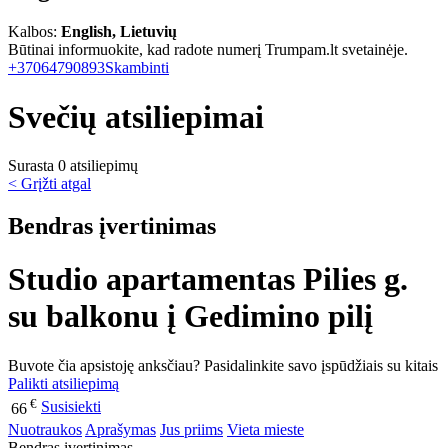
Kalbos:
English, Lietuvių
Būtinai informuokite, kad radote numerį Trumpam.lt svetainėje.
+37064790893
Skambinti
Svečių atsiliepimai
Surasta 0 atsiliepimų
< Grįžti atgal
Bendras įvertinimas
Studio apartamentas Pilies g.
su balkonu į Gedimino pilį
Buvote čia apsistoję anksčiau? Pasidalinkite savo įspūdžiais su kitais
Palikti atsiliepimą
€
Susisiekti
66
Nuotraukos
Aprašymas
Jus priims
Vieta mieste
Bendras įvertinimas