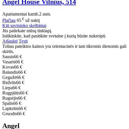
Angel House Vilnius, 514
Apartamentai
kamb.
2 asm.
€
Plačiau
65
už naktį
Kiti savininko skelbimai
Jūs paliekate mūsų tinklapį.
Isitikinkite, kad pasitikite svetaine į kurią būsite nukreipti.
Atšaukti
Tęsti
Toliau pateiktos kainos yra orientacinės ir tam tikromis dienomis gali
skirtis.
Sausis
66 €
Vasaris
66 €
Kovas
66 €
Balandis
66 €
Gegužė
66 €
Birželis
66 €
Liepa
66 €
Rugpjūtis
66 €
Rugsėjis
66 €
Spalis
66 €
Lapkritis
66 €
Gruodis
66 €
Angel