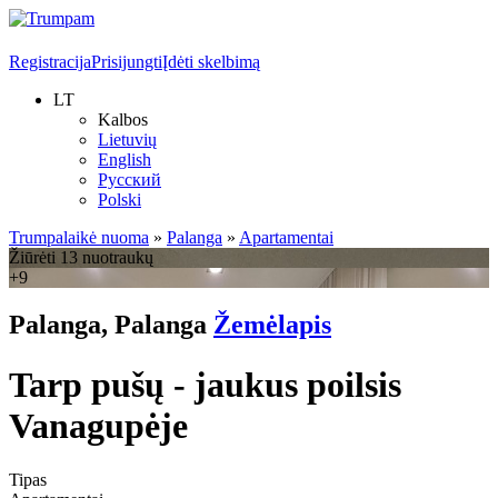
Registracija
Prisijungti
Įdėti skelbimą
LT
Kalbos
Lietuvių
English
Русский
Polski
Trumpalaikė nuoma
»
Palanga
»
Apartamentai
Žiūrėti 13 nuotraukų
+9
Palanga, Palanga
Žemėlapis
Tarp pušų - jaukus poilsis
Vanagupėje
Tipas