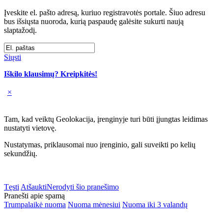
Įveskite el. pašto adresą, kuriuo registravotės portale. Šiuo adresu
bus išsiųsta nuoroda, kurią paspaudę galėsite sukurti naują
slaptažodį.
Siųsti
Iškilo klausimų? Kreipkitės!
×
Tam, kad veiktų Geolokacija, įrenginyje turi būti įjungtas leidimas
nustatyti vietovę.
Nustatymas, priklausomai nuo įrenginio, gali suveikti po kelių
sekundžių.
Tęsti
Atšaukti
Nerodyti šio pranešimo
Pranešti apie spamą
Trumpalaikė nuoma
Nuoma mėnesiui
Nuoma iki 3 valandų