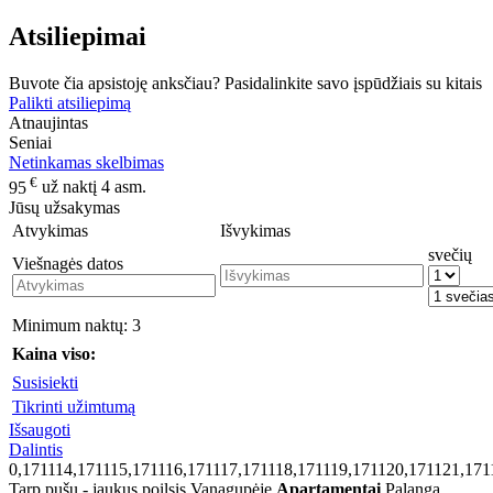
Atsiliepimai
Buvote čia apsistoję anksčiau? Pasidalinkite savo įspūdžiais su kitais
Palikti atsiliepimą
Atnaujintas
Seniai
Netinkamas skelbimas
€
95
už naktį 4 asm.
Jūsų užsakymas
Atvykimas
Išvykimas
svečių
Viešnagės datos
Minimum naktų:
3
Kaina viso:
Susisiekti
Tikrinti užimtumą
Išsaugoti
Dalintis
0,171114,171115,171116,171117,171118,171119,171120,171121,17
Tarp pušų - jaukus poilsis Vanagupėje
Apartamentai
Palanga,