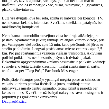
indaplovė, kavos aparatas, virdulys, įrankiai bei indai maisto
ruošimui. Vonios kambaryje - wc, dušas, skalbyklė, el. gyvatukas,
plaukų džiovintuvas.
Bute yra dvigulė lova bei sofa, spinta su kabykla bei komoda, TV,
nemokamas belaidis internetas. Svečiams suteikiami patalynės bei
rankšluosčių komplektai.
Nemokama automobilio stovėjimo vieta bendroje aikštelėje prie
pastato. Apartamentai įsikūrę ramioje Palangos kurorto vietoje, prie
pat Vanagupės viešbučio, apie 15 min. kelio pėsčiomis iki jūros su
smėlio paplūdimiu. Lengvai pasiekiamas miesto centras - apie 2,5
km. Pro pat apartamentus važiuoja viešasis transportas. Aktyviam
poilsiui puikiai tiks netoli esantis pušynas ir dviračių takai.
Bekontaktis apgyvendinimas - raktus pasiimsite ir paliksite kodinėje
spynelėje, o jeigu turėsite klausimų - mielai atsakysime el. paštu,
telefonu ar per “Tarp Pušų" Facebook Messenger.
Poilsį šioje Palangos pusėje ypatingai mėgsta poros ar šeimos su
vaikais, kuriems patinka ilsėtis šalia jūros, atsiribojant nuo
intensyvaus miesto centro šurmulio, tačiau galint jį pasiekti per
kelias minutes. Kviečiame užsisakyti nakvynes savo atostogoms ir
pripildyti jas gražiomis akimirkomis.
Daugiau
Mažiau