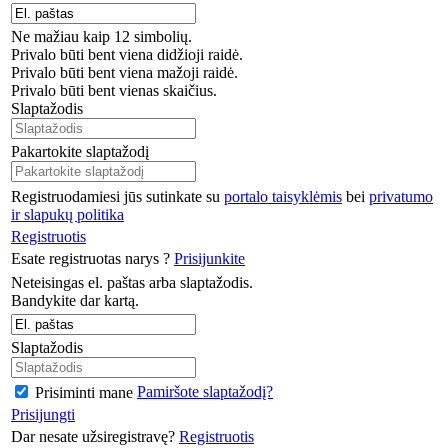
Ne mažiau kaip 12 simbolių.
Privalo būti bent viena didžioji raidė.
Privalo būti bent viena mažoji raidė.
Privalo būti bent vienas skaičius.
Slaptažodis
Pakartokite slaptažodį
Registruodamiesi jūs sutinkate su
portalo taisyklėmis
bei
privatumo
ir slapukų politika
Registruotis
Esate registruotas narys ?
Prisijunkite
Neteisingas el. paštas arba slaptažodis.
Bandykite dar kartą.
Slaptažodis
Pamiršote slaptažodį?
Prisiminti mane
Prisijungti
Dar nesate užsiregistravę?
Registruotis