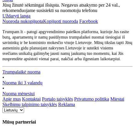
Jūsų žinutė sėkmingai išsiųsta. Negavus atsakymo per 24 val.,
rekomenduojame susisiekti su nuomotoju telefonu
Uždaryti langą
Nuoroda nukopijuota
Kopijuoti nuorodą
Facebook
Trumpam.lt - patogi apgyvendinimo paieškos platforma, kurioje Jus rasite
butų, apartamentų ir namų pasiūlymus trumpalaikei nuomai tiesiogiai iš
savininkų ir be komisinio mokesčio visoje Lietuvoje. Mūsų tikslas tapti Jūsų
asmeniniu gidu planuojant nakvynes Lietuvoje ir suteikti visiems
svečiams unikalią galimybę jausti namų jaukumą tuo momentu, kai Jūs
nusprendėte apsistoti vienai parai, nakčiai arba ilgesniam laikotarpiui.
Trumpalaikė nuoma
•
Nuoma iki 3 valandų
•
Nuoma mėnesiui
Apie mus
Kontaktai
Portalo taisyklės
Privatumo politika
Miestai
Skelbimų talpinimo taisyklės
Reklama
Mūsų partneriai