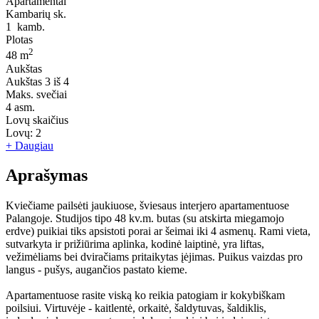
Apartamentai
Kambarių sk.
1
kamb.
Plotas
2
48 m
Aukštas
Aukštas
3 iš 4
Maks. svečiai
4
asm.
Lovų skaičius
Lovų:
2
+ Daugiau
Aprašymas
Kviečiame pailsėti jaukiuose, šviesaus interjero apartamentuose
Palangoje. Studijos tipo 48 kv.m. butas (su atskirta miegamojo
erdve) puikiai tiks apsistoti porai ar šeimai iki 4 asmenų. Rami vieta,
sutvarkyta ir prižiūrima aplinka, kodinė laiptinė, yra liftas,
vežimėliams bei dviračiams pritaikytas įėjimas. Puikus vaizdas pro
langus - pušys, augančios pastato kieme.
Apartamentuose rasite viską ko reikia patogiam ir kokybiškam
poilsiui. Virtuvėje - kaitlentė, orkaitė, šaldytuvas, šaldiklis,