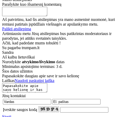
Parašykite kuo išsamesnį komentarą
Aš patvirtinu, kad šis atsiliepimas yra mano asmeninė nuomonė, kuri
remiasi patirtais įspūdžiais viešnagės ar apsilankymo metu.
Palikti atsiliepimą
Artimiausiu metu Jūsų atsiliepimas bus patikrintas moderatoriaus ir
parodytas, jei atitiks svetainės taisykles.
Ačiū, kad padedate mums tobulėti !
Su pagarba trumpam.lt
Sandra
Aš kalbu
lietuviškai
Nurodykite
atvykimo/išvykimo
datas
Minimalus apsistojimo terminas: 3 d.
Šios datos užimtos
Papasakokite daugiau apie save ir savo kelionę
Laiškas
Naudoti paskutinį laišką
Jūsų kontaktai
Įveskite saugos kodą
Siųsti