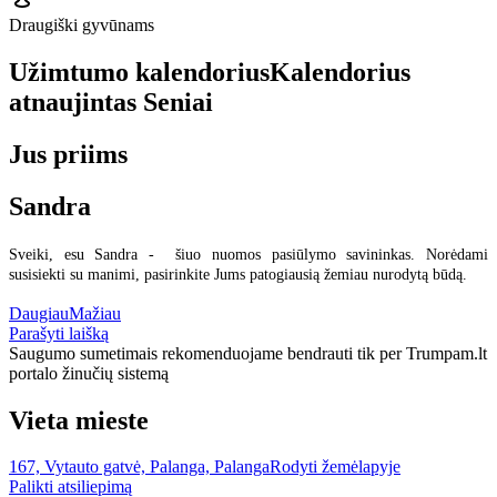
Draugiški gyvūnams
Užimtumo kalendorius
Kalendorius
atnaujintas
Seniai
Jus priims
Sandra
Sveiki, esu Sandra - šiuo nuomos pasiūlymo savininkas. Norėdami
susisiekti su manimi, pasirinkite Jums patogiausią žemiau nurodytą būdą.
Daugiau
Mažiau
Parašyti laišką
Saugumo sumetimais rekomenduojame bendrauti tik per Trumpam.lt
portalo žinučių sistemą
Vieta mieste
167, Vytauto gatvė, Palanga, Palanga
Rodyti žemėlapyje
Palikti atsiliepimą