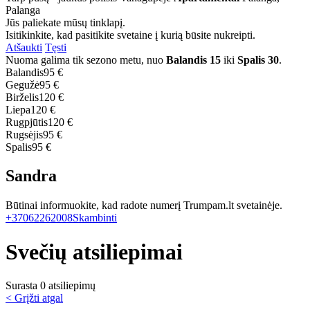
Palanga
Jūs paliekate mūsų tinklapį.
Isitikinkite, kad pasitikite svetaine į kurią būsite nukreipti.
Atšaukti
Tęsti
Nuoma galima tik sezono metu, nuo
Balandis 15
iki
Spalis 30
.
Balandis
95 €
Gegužė
95 €
Birželis
120 €
Liepa
120 €
Rugpjūtis
120 €
Rugsėjis
95 €
Spalis
95 €
Sandra
Būtinai informuokite, kad radote numerį Trumpam.lt svetainėje.
+37062262008
Skambinti
Svečių atsiliepimai
Surasta 0 atsiliepimų
< Grįžti atgal