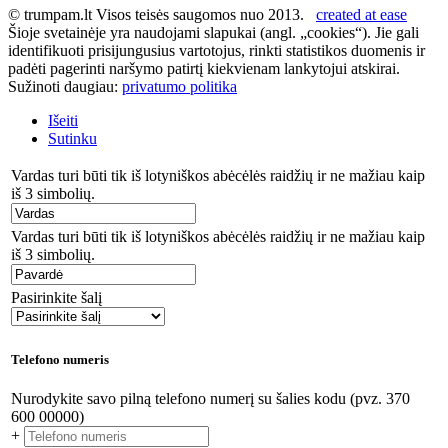
© trumpam.lt Visos teisės saugomos nuo 2013.
created at ease
Šioje svetainėje yra naudojami slapukai (angl. „cookies“). Jie gali
identifikuoti prisijungusius vartotojus, rinkti statistikos duomenis ir
padėti pagerinti naršymo patirtį kiekvienam lankytojui atskirai.
Sužinoti daugiau:
privatumo politika
Išeiti
Sutinku
Vardas turi būti tik iš lotyniškos abėcėlės raidžių ir ne mažiau kaip
iš 3 simbolių.
Vardas turi būti tik iš lotyniškos abėcėlės raidžių ir ne mažiau kaip
iš 3 simbolių.
Pasirinkite šalį
Telefono numeris
Nurodykite savo pilną telefono numerį su šalies kodu (pvz. 370
600 00000)
+