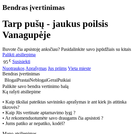
Bendras įvertinimas
Tarp pušų - jaukus poilsis
Vanagupėje
Buvote čia apsistoję anksčiau? Pasidalinkite savo įspūdžiais su kitais
Palikti atsiliepimą
€
Susisiekti
95
Nuotraukos
Aprašymas
Jus priims
Vieta mieste
Bendras įvertinimas
Blogai
Prastai
Neblogai
Gerai
Puikiai
Palikite savo bendra vertinimo balą
Ką rašyti atsiliepime
• Kaip tiksliai pateiktas savininko aprašymas ir ant kiek jis atitinka
tikrovės?
• Kaip Jūs vertinate aptarnavimo lygį ?
• Ar rekomenduotumėte savo draugams čia apsistoti ?
• Jums patiko ar nepatiko, kodėl?
Mano atsiliepimas